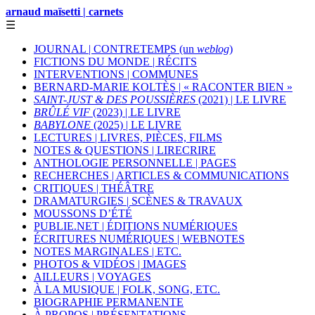
arnaud maïsetti | carnets
☰
JOURNAL | CONTRETEMPS (un
weblog
)
FICTIONS DU MONDE | RÉCITS
INTERVENTIONS | COMMUNES
BERNARD-MARIE KOLTÈS | « RACONTER BIEN »
SAINT-JUST & DES POUSSIÈRES
(2021) | LE LIVRE
BRÛLÉ VIF
(2023) | LE LIVRE
BABYLONE
(2025) | LE LIVRE
LECTURES | LIVRES, PIÈCES, FILMS
NOTES & QUESTIONS | LIRECRIRE
ANTHOLOGIE PERSONNELLE | PAGES
RECHERCHES | ARTICLES & COMMUNICATIONS
CRITIQUES | THÉÂTRE
DRAMATURGIES | SCÈNES & TRAVAUX
MOUSSONS D’ÉTÉ
PUBLIE.NET | ÉDITIONS NUMÉRIQUES
ÉCRITURES NUMÉRIQUES | WEBNOTES
NOTES MARGINALES | ETC.
PHOTOS & VIDÉOS | IMAGES
AILLEURS | VOYAGES
À LA MUSIQUE | FOLK, SONG, ETC.
BIOGRAPHIE PERMANENTE
À PROPOS | PRÉSENTATIONS