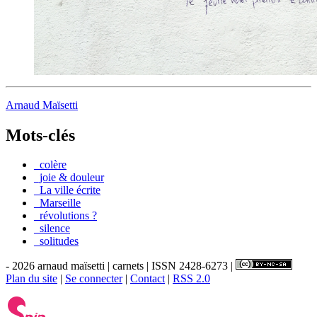
Arnaud Maïsetti
Mots-clés
_colère
_joie & douleur
_La ville écrite
_Marseille
_révolutions ?
_silence
_solitudes
- 2026 arnaud maïsetti | carnets | ISSN 2428-6273 |
Plan du site
|
Se connecter
|
Contact
|
RSS 2.0