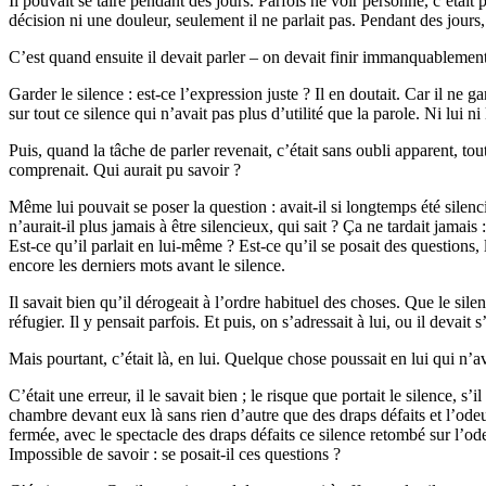
Il pouvait se taire pendant des jours. Parfois ne voir personne, c’était po
décision ni une douleur, seulement il ne parlait pas. Pendant des jours,
C’est quand ensuite il devait parler – on devait finir immanquablement par
Garder le silence : est-ce l’expression juste ? Il en doutait. Car il ne ga
sur tout ce silence qui n’avait pas plus d’utilité que la parole. Ni lui n
Puis, quand la tâche de parler revenait, c’était sans oubli apparent, tout
comprenait. Qui aurait pu savoir ?
Même lui pouvait se poser la question : avait-il si longtemps été silenci
n’aurait-il plus jamais à être silencieux, qui sait ? Ça ne tardait jamais 
Est-ce qu’il parlait en lui-même ? Est-ce qu’il se posait des questions
encore les derniers mots avant le silence.
Il savait bien qu’il dérogeait à l’ordre habituel des choses. Que le sile
réfugier. Il y pensait parfois. Et puis, on s’adressait à lui, ou il devai
Mais pourtant, c’était là, en lui. Quelque chose poussait en lui qui n’av
C’était une erreur, il le savait bien ; le risque que portait le silence, 
chambre devant eux là sans rien d’autre que des draps défaits et l’odeur
fermée, avec le spectacle des draps défaits ce silence retombé sur l’ode
Impossible de savoir : se posait-il ces questions ?