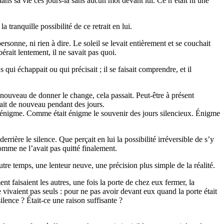
it dans sa vie ces jours-là sans aucun mot devant lui. Ce n’était ni une
 tranquille possibilité de ce retrait en lui.
 personne, ni rien à dire. Le soleil se levait entièrement et se couchait
bérait lentement, il ne savait pas quoi.
s qui échappait ou qui précisait ; il se faisait comprendre, et il
 à nouveau de donner le change, cela passait. Peut-être à présent
aisait de nouveau pendant des jours.
tait énigme. Comme était énigme le souvenir des jours silencieux. Énigme
rrière le silence. Que perçait en lui la possibilité irréversible de s’y
’homme ne l’avait pas quitté finalement.
autre temps, une lenteur neuve, une précision plus simple de la réalité.
ment faisaient les autres, une fois la porte de chez eux fermer, la
e vivaient pas seuls : pour ne pas avoir devant eux quand la porte était
ilence ? Était-ce une raison suffisante ?