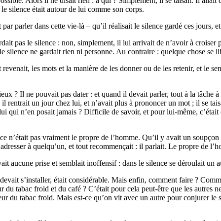
ssible. Alors il ne disait rien : à qui ? Simplement, il se taisait. Il alla
 le silence était autour de lui comme son corps.
 parler dans cette vie-là – qu’il réalisait le silence gardé ces jours, et la
rdait pas le silence : non, simplement, il lui arrivait de n’avoir à croiser
i le silence ne gardait rien ni personne. Au contraire : quelque chose se li
 revenait, les mots et la manière de les donner ou de les retenir, et le sen
eux ? Il ne pouvait pas dater : et quand il devait parler, tout à la tâche
: il rentrait un jour chez lui, et n’avait plus à prononcer un mot ; il se t
, lui qui n’en posait jamais ? Difficile de savoir, et pour lui-même, c’é
nce n’était pas vraiment le propre de l’homme. Qu’il y avait un soupçon de
t s’adresser à quelqu’un, et tout recommençait : il parlait. Le propre de l
ait aucune prise et semblait inoffensif : dans le silence se déroulait un 
s’il devait s’installer, était considérable. Mais enfin, comment faire ? Com
 du tabac froid et du café ? C’était pour cela peut-être que les autres n
ur du tabac froid. Mais est-ce qu’on vit avec un autre pour conjurer le s