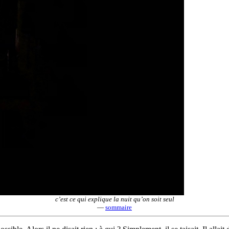
c’est ce qui explique la nuit qu’on soit seul
—
sommaire