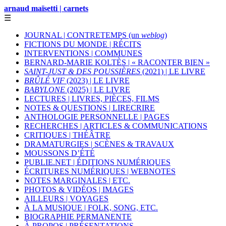
arnaud maïsetti | carnets
☰
JOURNAL | CONTRETEMPS (un
weblog
)
FICTIONS DU MONDE | RÉCITS
INTERVENTIONS | COMMUNES
BERNARD-MARIE KOLTÈS | « RACONTER BIEN »
SAINT-JUST & DES POUSSIÈRES
(2021) | LE LIVRE
BRÛLÉ VIF
(2023) | LE LIVRE
BABYLONE
(2025) | LE LIVRE
LECTURES | LIVRES, PIÈCES, FILMS
NOTES & QUESTIONS | LIRECRIRE
ANTHOLOGIE PERSONNELLE | PAGES
RECHERCHES | ARTICLES & COMMUNICATIONS
CRITIQUES | THÉÂTRE
DRAMATURGIES | SCÈNES & TRAVAUX
MOUSSONS D’ÉTÉ
PUBLIE.NET | ÉDITIONS NUMÉRIQUES
ÉCRITURES NUMÉRIQUES | WEBNOTES
NOTES MARGINALES | ETC.
PHOTOS & VIDÉOS | IMAGES
AILLEURS | VOYAGES
À LA MUSIQUE | FOLK, SONG, ETC.
BIOGRAPHIE PERMANENTE
À PROPOS | PRÉSENTATIONS