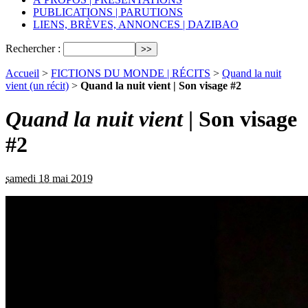
PUBLICATIONS | PARUTIONS
LIENS, BRÈVES, ANNONCES | DAZIBAO
Rechercher :
Accueil
>
FICTIONS DU MONDE | RÉCITS
>
Quand la nuit
vient (un récit)
>
Quand la nuit vient | Son visage #2
Quand la nuit vient
| Son visage
#2
samedi 18 mai 2019