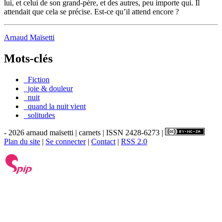
lui, et celui de son grand-père, et des autres, peu importe qui. Il
attendait que cela se précise. Est-ce qu’il attend encore ?
Arnaud Maïsetti
Mots-clés
_Fiction
_joie & douleur
_nuit
_quand la nuit vient
_solitudes
- 2026 arnaud maïsetti | carnets | ISSN 2428-6273 |
Plan du site
|
Se connecter
|
Contact
|
RSS 2.0