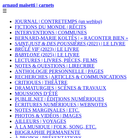
arnaud maïsetti | carnets
☰
JOURNAL | CONTRETEMPS (un
weblog
)
FICTIONS DU MONDE | RÉCITS
INTERVENTIONS | COMMUNES
BERNARD-MARIE KOLTÈS | « RACONTER BIEN »
SAINT-JUST & DES POUSSIÈRES
(2021) | LE LIVRE
BRÛLÉ VIF
(2023) | LE LIVRE
BABYLONE
(2025) | LE LIVRE
LECTURES | LIVRES, PIÈCES, FILMS
NOTES & QUESTIONS | LIRECRIRE
ANTHOLOGIE PERSONNELLE | PAGES
RECHERCHES | ARTICLES & COMMUNICATIONS
CRITIQUES | THÉÂTRE
DRAMATURGIES | SCÈNES & TRAVAUX
MOUSSONS D’ÉTÉ
PUBLIE.NET | ÉDITIONS NUMÉRIQUES
ÉCRITURES NUMÉRIQUES | WEBNOTES
NOTES MARGINALES | ETC.
PHOTOS & VIDÉOS | IMAGES
AILLEURS | VOYAGES
À LA MUSIQUE | FOLK, SONG, ETC.
BIOGRAPHIE PERMANENTE
À PROPOS | PRÉSENTATIONS