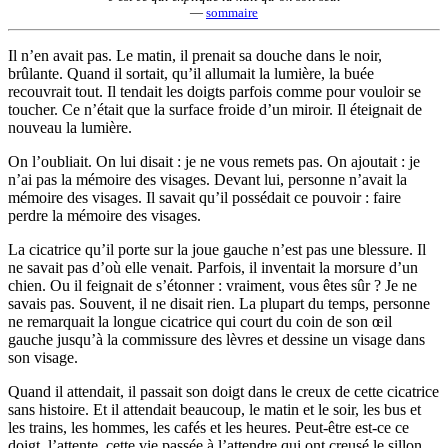
—
sommaire
Il n’en avait pas. Le matin, il prenait sa douche dans le noir,
brûlante. Quand il sortait, qu’il allumait la lumière, la buée
recouvrait tout. Il tendait les doigts parfois comme pour vouloir se
toucher. Ce n’était que la surface froide d’un miroir. Il éteignait de
nouveau la lumière.
On l’oubliait. On lui disait : je ne vous remets pas. On ajoutait : je
n’ai pas la mémoire des visages. Devant lui, personne n’avait la
mémoire des visages. Il savait qu’il possédait ce pouvoir : faire
perdre la mémoire des visages.
La cicatrice qu’il porte sur la joue gauche n’est pas une blessure. Il
ne savait pas d’où elle venait. Parfois, il inventait la morsure d’un
chien. Ou il feignait de s’étonner : vraiment, vous êtes sûr ? Je ne
savais pas. Souvent, il ne disait rien. La plupart du temps, personne
ne remarquait la longue cicatrice qui court du coin de son œil
gauche jusqu’à la commissure des lèvres et dessine un visage dans
son visage.
Quand il attendait, il passait son doigt dans le creux de cette cicatrice
sans histoire. Et il attendait beaucoup, le matin et le soir, les bus et
les trains, les hommes, les cafés et les heures. Peut-être est-ce ce
doigt, l’attente, cette vie passée à l’attendre qui ont creusé le sillon