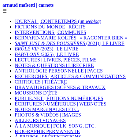
arnaud maïsetti | carnets
☰
JOURNAL | CONTRETEMPS (un
weblog
)
FICTIONS DU MONDE | RÉCITS
INTERVENTIONS | COMMUNES
BERNARD-MARIE KOLTÈS | « RACONTER BIEN »
SAINT-JUST & DES POUSSIÈRES
(2021) | LE LIVRE
BRÛLÉ VIF
(2023) | LE LIVRE
BABYLONE
(2025) | LE LIVRE
LECTURES | LIVRES, PIÈCES, FILMS
NOTES & QUESTIONS | LIRECRIRE
ANTHOLOGIE PERSONNELLE | PAGES
RECHERCHES | ARTICLES & COMMUNICATIONS
CRITIQUES | THÉÂTRE
DRAMATURGIES | SCÈNES & TRAVAUX
MOUSSONS D’ÉTÉ
PUBLIE.NET | ÉDITIONS NUMÉRIQUES
ÉCRITURES NUMÉRIQUES | WEBNOTES
NOTES MARGINALES | ETC.
PHOTOS & VIDÉOS | IMAGES
AILLEURS | VOYAGES
À LA MUSIQUE | FOLK, SONG, ETC.
BIOGRAPHIE PERMANENTE
À PROPOS | PRÉSENTATIONS