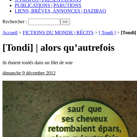
PUBLICATIONS | PARUTIONS
LIENS, BRÈVES, ANNONCES | DAZIBAO
Rechercher :
Accueil
>
FICTIONS DU MONDE | RÉCITS
>
[ Tondi ]
>
[Tondi] 
[Tondi] | alors qu’autrefois
ils étaient roulés dans un filet de soie
dimanche 9 décembre 2012