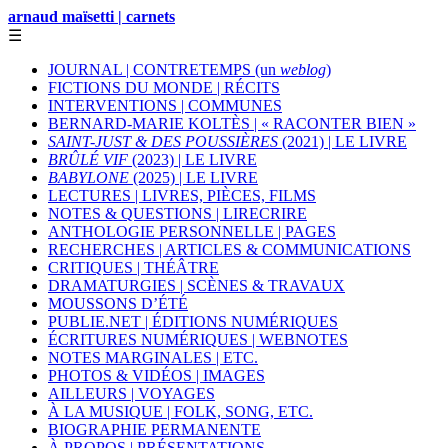
arnaud maïsetti | carnets
☰
JOURNAL | CONTRETEMPS (un
weblog
)
FICTIONS DU MONDE | RÉCITS
INTERVENTIONS | COMMUNES
BERNARD-MARIE KOLTÈS | « RACONTER BIEN »
SAINT-JUST & DES POUSSIÈRES
(2021) | LE LIVRE
BRÛLÉ VIF
(2023) | LE LIVRE
BABYLONE
(2025) | LE LIVRE
LECTURES | LIVRES, PIÈCES, FILMS
NOTES & QUESTIONS | LIRECRIRE
ANTHOLOGIE PERSONNELLE | PAGES
RECHERCHES | ARTICLES & COMMUNICATIONS
CRITIQUES | THÉÂTRE
DRAMATURGIES | SCÈNES & TRAVAUX
MOUSSONS D’ÉTÉ
PUBLIE.NET | ÉDITIONS NUMÉRIQUES
ÉCRITURES NUMÉRIQUES | WEBNOTES
NOTES MARGINALES | ETC.
PHOTOS & VIDÉOS | IMAGES
AILLEURS | VOYAGES
À LA MUSIQUE | FOLK, SONG, ETC.
BIOGRAPHIE PERMANENTE
À PROPOS | PRÉSENTATIONS