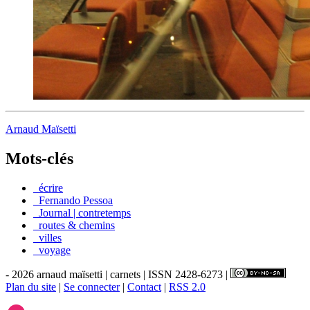
Arnaud Maïsetti
Mots-clés
_écrire
_Fernando Pessoa
_Journal | contretemps
_routes & chemins
_villes
_voyage
- 2026 arnaud maïsetti | carnets | ISSN 2428-6273 |
Plan du site
|
Se connecter
|
Contact
|
RSS 2.0