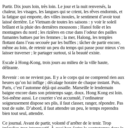
Partir. Dix jours loin, très loin. Le jour et la nuit renversés, la
chaleur, les visages, les langues qui se crient, les rêves endormis, et
la fatigue qui emporte, des villes inouïes, le sentiment d’avoir tout
laissé derrière. Le Vietnam de toutes les saisons : y voir le soleil
brûlant et la pluie des dernières moussons ; Hanoï folle et les
montagnes du nord ; les rizières en crue dans l’odeur des pailles
fumantes battues par les femmes ; la mer, Halong, les temples
flottant dans l’eau secouée par les buffles ; tâcher de partir encore,
même au loin, de retenir un peu du temps qui passe pour mieux s’en
laisser traverser ; le partager surtout, si la beauté existe.
Escale à Hong-Kong, trois jours au milieu de la ville haute,
délirante.
Revenir : on ne revient pas. Il y a le corps qui ne comprend rien aux
heures qu’on lui inflige ; décalage horaire de chaque instant. Puis,
Paris, c’est l’automne déjà qui assaille. Marseille le lendemain
baigne encore dans son printemps sage, doux. Hong Kong est loin.
Soi-même aussi. Le courrier s’est accumulé, l’ordinateur
soigneusement dispose ses plis, il faut classer, ranger, répondre. Pas
tout de suite. D’abord, il faut attendre un peu, le temps reprendra
bien tout seul, attendre.
Ce journal. Avant de partir, volonté d’arrêter de le tenir. Trop