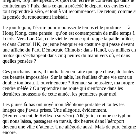
irrégulier, trop intempestif. À quoi bon écrire le contretemps dans le
contretemps ? Puis, dans ce qui a précédé le départ, ces envies de
tout reprendre à zéro, et tout à vif recommencer. De retour, comme si
la pensée du renouement insistait.
Le jour le jour, l’écrire pour repousser le temps et le produire — à
Hong Kong, cette pensée : qu’on est contemporain de mille temps à
la fois. Vers Lao Cai, cette vieille femme qui frappe la paille brûlée,
et dans Central HK, ce jeune banquier en costume qui passe devant
une affiche du Parti Démocrate Chinois ; dans Hanoï, ces milliers en
motos qui s’échappent dans cinq heures du matin vers où, et dans
quelles pensées ?
Ces prochains jours, il faudra bien en faire quelque chose, de toutes
ces beautés impossibles. Sur la table, les feuillets d’une vie sont un
double tombeau. L’ouvrir encore ? Remuer sa poussière, ma propre
cendre mêlée ? Ou reprendre une route qui s’enfonce dans les
dernières moussons de cette année, les premières pour moi.
Les pluies là-bas ont noyé mon téléphone portable et toutes les
images que j’avais prises. Une allégorie, évidemment.
(Heureusement, le Reflex a survécu). Allégorie, comme ce typhon
qui nous laissa, passagers en transit, dix heures dans l’aéroport
devenu une ville d’attente. Une allégorie aussi. Mais de pure énigme
encore.