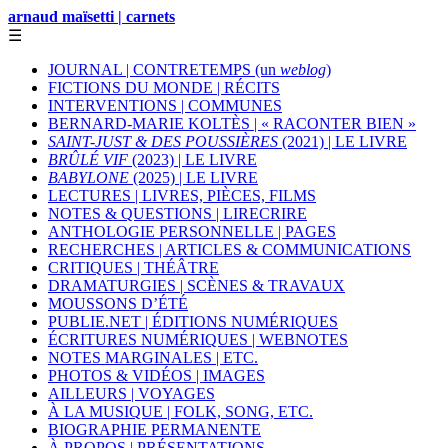
arnaud maïsetti | carnets
☰
JOURNAL | CONTRETEMPS (un
weblog
)
FICTIONS DU MONDE | RÉCITS
INTERVENTIONS | COMMUNES
BERNARD-MARIE KOLTÈS | « RACONTER BIEN »
SAINT-JUST & DES POUSSIÈRES
(2021) | LE LIVRE
BRÛLÉ VIF
(2023) | LE LIVRE
BABYLONE
(2025) | LE LIVRE
LECTURES | LIVRES, PIÈCES, FILMS
NOTES & QUESTIONS | LIRECRIRE
ANTHOLOGIE PERSONNELLE | PAGES
RECHERCHES | ARTICLES & COMMUNICATIONS
CRITIQUES | THÉÂTRE
DRAMATURGIES | SCÈNES & TRAVAUX
MOUSSONS D’ÉTÉ
PUBLIE.NET | ÉDITIONS NUMÉRIQUES
ÉCRITURES NUMÉRIQUES | WEBNOTES
NOTES MARGINALES | ETC.
PHOTOS & VIDÉOS | IMAGES
AILLEURS | VOYAGES
À LA MUSIQUE | FOLK, SONG, ETC.
BIOGRAPHIE PERMANENTE
À PROPOS | PRÉSENTATIONS