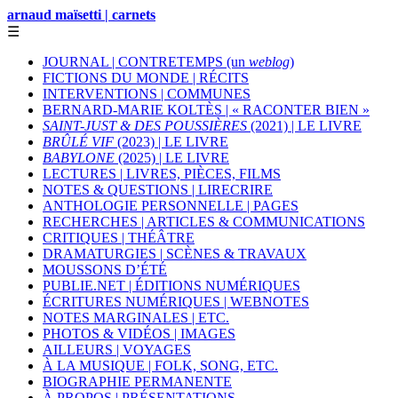
arnaud maïsetti | carnets
☰
JOURNAL | CONTRETEMPS (un
weblog
)
FICTIONS DU MONDE | RÉCITS
INTERVENTIONS | COMMUNES
BERNARD-MARIE KOLTÈS | « RACONTER BIEN »
SAINT-JUST & DES POUSSIÈRES
(2021) | LE LIVRE
BRÛLÉ VIF
(2023) | LE LIVRE
BABYLONE
(2025) | LE LIVRE
LECTURES | LIVRES, PIÈCES, FILMS
NOTES & QUESTIONS | LIRECRIRE
ANTHOLOGIE PERSONNELLE | PAGES
RECHERCHES | ARTICLES & COMMUNICATIONS
CRITIQUES | THÉÂTRE
DRAMATURGIES | SCÈNES & TRAVAUX
MOUSSONS D’ÉTÉ
PUBLIE.NET | ÉDITIONS NUMÉRIQUES
ÉCRITURES NUMÉRIQUES | WEBNOTES
NOTES MARGINALES | ETC.
PHOTOS & VIDÉOS | IMAGES
AILLEURS | VOYAGES
À LA MUSIQUE | FOLK, SONG, ETC.
BIOGRAPHIE PERMANENTE
À PROPOS | PRÉSENTATIONS