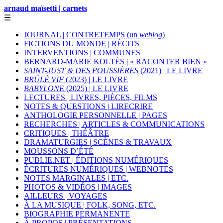
arnaud maïsetti | carnets
☰
JOURNAL | CONTRETEMPS (un
weblog
)
FICTIONS DU MONDE | RÉCITS
INTERVENTIONS | COMMUNES
BERNARD-MARIE KOLTÈS | « RACONTER BIEN »
SAINT-JUST & DES POUSSIÈRES
(2021) | LE LIVRE
BRÛLÉ VIF
(2023) | LE LIVRE
BABYLONE
(2025) | LE LIVRE
LECTURES | LIVRES, PIÈCES, FILMS
NOTES & QUESTIONS | LIRECRIRE
ANTHOLOGIE PERSONNELLE | PAGES
RECHERCHES | ARTICLES & COMMUNICATIONS
CRITIQUES | THÉÂTRE
DRAMATURGIES | SCÈNES & TRAVAUX
MOUSSONS D’ÉTÉ
PUBLIE.NET | ÉDITIONS NUMÉRIQUES
ÉCRITURES NUMÉRIQUES | WEBNOTES
NOTES MARGINALES | ETC.
PHOTOS & VIDÉOS | IMAGES
AILLEURS | VOYAGES
À LA MUSIQUE | FOLK, SONG, ETC.
BIOGRAPHIE PERMANENTE
À PROPOS | PRÉSENTATIONS