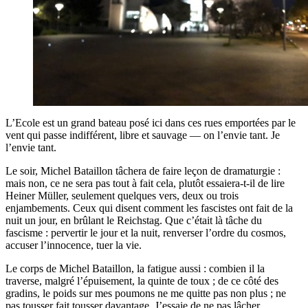
L’Ecole est un grand bateau posé ici dans ces rues emportées par le
vent qui passe indifférent, libre et sauvage — on l’envie tant. Je
l’envie tant.
Le soir, Michel Bataillon tâchera de faire leçon de dramaturgie :
mais non, ce ne sera pas tout à fait cela, plutôt essaiera-t-il de lire
Heiner Müller, seulement quelques vers, deux ou trois
enjambements. Ceux qui disent comment les fascistes ont fait de la
nuit un jour, en brûlant le Reichstag. Que c’était là tâche du
fascisme : pervertir le jour et la nuit, renverser l’ordre du cosmos,
accuser l’innocence, tuer la vie.
Le corps de Michel Bataillon, la fatigue aussi : combien il la
traverse, malgré l’épuisement, la quinte de toux ; de ce côté des
gradins, le poids sur mes poumons ne me quitte pas non plus ; ne
pas tousser fait tousser davantage. J’essaie de ne pas lâcher