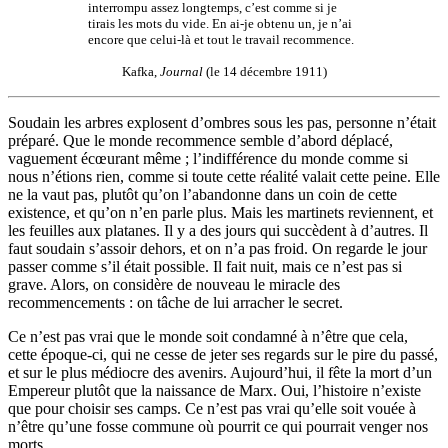
interrompu assez longtemps, c’est comme si je
tirais les mots du vide. En ai-je obtenu un, je n’ai
encore que celui-là et tout le travail recommence.
Kafka,
Journal
(le 14 décembre 1911)
Soudain les arbres explosent d’ombres sous les pas, personne n’était
préparé. Que le monde recommence semble d’abord déplacé,
vaguement écœurant même ; l’indifférence du monde comme si
nous n’étions rien, comme si toute cette réalité valait cette peine. Elle
ne la vaut pas, plutôt qu’on l’abandonne dans un coin de cette
existence, et qu’on n’en parle plus. Mais les martinets reviennent, et
les feuilles aux platanes. Il y a des jours qui succèdent à d’autres. Il
faut soudain s’assoir dehors, et on n’a pas froid. On regarde le jour
passer comme s’il était possible. Il fait nuit, mais ce n’est pas si
grave. Alors, on considère de nouveau le miracle des
recommencements : on tâche de lui arracher le secret.
Ce n’est pas vrai que le monde soit condamné à n’être que cela,
cette époque-ci, qui ne cesse de jeter ses regards sur le pire du passé,
et sur le plus médiocre des avenirs. Aujourd’hui, il fête la mort d’un
Empereur plutôt que la naissance de Marx. Oui, l’histoire n’existe
que pour choisir ses camps. Ce n’est pas vrai qu’elle soit vouée à
n’être qu’une fosse commune où pourrit ce qui pourrait venger nos
morts.