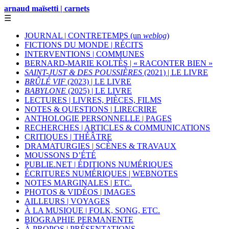
arnaud maïsetti | carnets
☰
JOURNAL | CONTRETEMPS (un
weblog
)
FICTIONS DU MONDE | RÉCITS
INTERVENTIONS | COMMUNES
BERNARD-MARIE KOLTÈS | « RACONTER BIEN »
SAINT-JUST & DES POUSSIÈRES
(2021) | LE LIVRE
BRÛLÉ VIF
(2023) | LE LIVRE
BABYLONE
(2025) | LE LIVRE
LECTURES | LIVRES, PIÈCES, FILMS
NOTES & QUESTIONS | LIRECRIRE
ANTHOLOGIE PERSONNELLE | PAGES
RECHERCHES | ARTICLES & COMMUNICATIONS
CRITIQUES | THÉÂTRE
DRAMATURGIES | SCÈNES & TRAVAUX
MOUSSONS D’ÉTÉ
PUBLIE.NET | ÉDITIONS NUMÉRIQUES
ÉCRITURES NUMÉRIQUES | WEBNOTES
NOTES MARGINALES | ETC.
PHOTOS & VIDÉOS | IMAGES
AILLEURS | VOYAGES
À LA MUSIQUE | FOLK, SONG, ETC.
BIOGRAPHIE PERMANENTE
À PROPOS | PRÉSENTATIONS