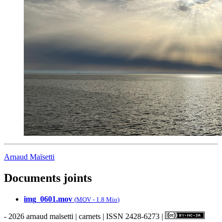
Arnaud Maïsetti
Documents joints
img_0601.mov
(
MOV
-
1.8 Mio
)
- 2026 arnaud maïsetti | carnets | ISSN 2428-6273 |