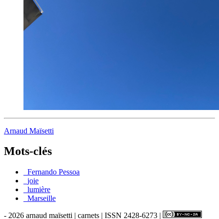
Arnaud Maïsetti
Mots-clés
_Fernando Pessoa
_joie
_lumière
_Marseille
- 2026 arnaud maïsetti | carnets | ISSN 2428-6273 |