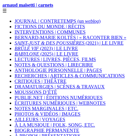
arnaud maïsetti | carnets
☰
JOURNAL | CONTRETEMPS (un
weblog
)
FICTIONS DU MONDE | RÉCITS
INTERVENTIONS | COMMUNES
BERNARD-MARIE KOLTÈS | « RACONTER BIEN »
SAINT-JUST & DES POUSSIÈRES
(2021) | LE LIVRE
BRÛLÉ VIF
(2023) | LE LIVRE
BABYLONE
(2025) | LE LIVRE
LECTURES | LIVRES, PIÈCES, FILMS
NOTES & QUESTIONS | LIRECRIRE
ANTHOLOGIE PERSONNELLE | PAGES
RECHERCHES | ARTICLES & COMMUNICATIONS
CRITIQUES | THÉÂTRE
DRAMATURGIES | SCÈNES & TRAVAUX
MOUSSONS D’ÉTÉ
PUBLIE.NET | ÉDITIONS NUMÉRIQUES
ÉCRITURES NUMÉRIQUES | WEBNOTES
NOTES MARGINALES | ETC.
PHOTOS & VIDÉOS | IMAGES
AILLEURS | VOYAGES
À LA MUSIQUE | FOLK, SONG, ETC.
BIOGRAPHIE PERMANENTE
À PROPOS | PRÉSENTATIONS