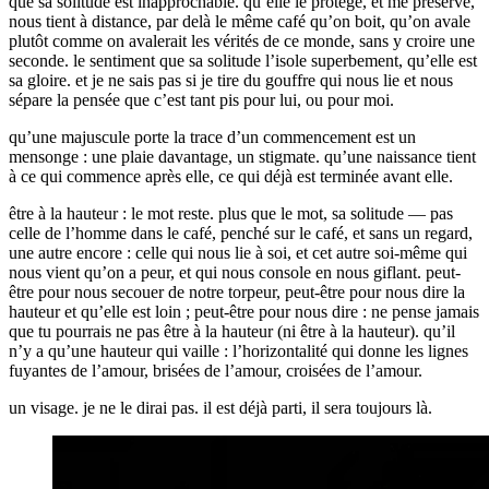
que sa solitude est inapprochable. qu’elle le protège, et me préserve,
nous tient à distance, par delà le même café qu’on boit, qu’on avale
plutôt comme on avalerait les vérités de ce monde, sans y croire une
seconde. le sentiment que sa solitude l’isole superbement, qu’elle est
sa gloire. et je ne sais pas si je tire du gouffre qui nous lie et nous
sépare la pensée que c’est tant pis pour lui, ou pour moi.
qu’une majuscule porte la trace d’un commencement est un
mensonge : une plaie davantage, un stigmate. qu’une naissance tient
à ce qui commence après elle, ce qui déjà est terminée avant elle.
être à la hauteur : le mot reste. plus que le mot, sa solitude — pas
celle de l’homme dans le café, penché sur le café, et sans un regard,
une autre encore : celle qui nous lie à soi, et cet autre soi-même qui
nous vient qu’on a peur, et qui nous console en nous giflant. peut-
être pour nous secouer de notre torpeur, peut-être pour nous dire la
hauteur et qu’elle est loin ; peut-être pour nous dire : ne pense jamais
que tu pourrais ne pas être à la hauteur (ni être à la hauteur). qu’il
n’y a qu’une hauteur qui vaille : l’horizontalité qui donne les lignes
fuyantes de l’amour, brisées de l’amour, croisées de l’amour.
un visage. je ne le dirai pas. il est déjà parti, il sera toujours là.