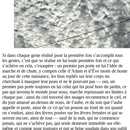
Si dans chaque geste réalisé pour la première fois s’accomplit tous
les gestes, c’est que se réalise en lui toute première fois et ce qui
s’achève en cela, s’exaspère : un premier pas porte en lui l’idée de
marche et de chute, y compris celle d’Adam et d’Ève morts de honte
au jour de cette naissance, les bras repliés sur leur corps nu
cherchant à masquer leur peau et ne le pouvant pas — oui, un
premier pas porte toujours en lui celui qui fut posé hors du jardin, ce
pas qui inventa le monde pour nous, marche repoussant ses limites à
chaque pas : ainsi du ciel traversé des nuages recommence le ciel, et
du jour amassé au-dessus de nous, de l’aube, et du soir que l’aube
appelle et porte, ainsi de ce cri qu’on pousse au fond de soi quand
on s’endort, ainsi des lèvres posées sur les lèvres fermées et qui se
serrent encore, ainsi de tout — sauf de la nuit, qui ne commence
jamais, qui ne s’achève pas, qui seule demeure immobile sur elle-
même et comme pour toujours et qui se brise soudain dans son oubli