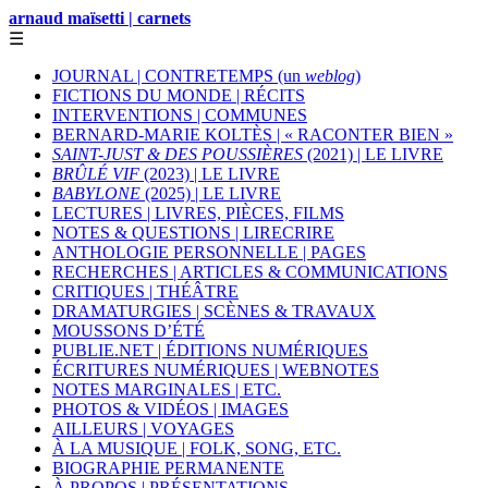
arnaud maïsetti | carnets
☰
JOURNAL | CONTRETEMPS (un
weblog
)
FICTIONS DU MONDE | RÉCITS
INTERVENTIONS | COMMUNES
BERNARD-MARIE KOLTÈS | « RACONTER BIEN »
SAINT-JUST & DES POUSSIÈRES
(2021) | LE LIVRE
BRÛLÉ VIF
(2023) | LE LIVRE
BABYLONE
(2025) | LE LIVRE
LECTURES | LIVRES, PIÈCES, FILMS
NOTES & QUESTIONS | LIRECRIRE
ANTHOLOGIE PERSONNELLE | PAGES
RECHERCHES | ARTICLES & COMMUNICATIONS
CRITIQUES | THÉÂTRE
DRAMATURGIES | SCÈNES & TRAVAUX
MOUSSONS D’ÉTÉ
PUBLIE.NET | ÉDITIONS NUMÉRIQUES
ÉCRITURES NUMÉRIQUES | WEBNOTES
NOTES MARGINALES | ETC.
PHOTOS & VIDÉOS | IMAGES
AILLEURS | VOYAGES
À LA MUSIQUE | FOLK, SONG, ETC.
BIOGRAPHIE PERMANENTE
À PROPOS | PRÉSENTATIONS