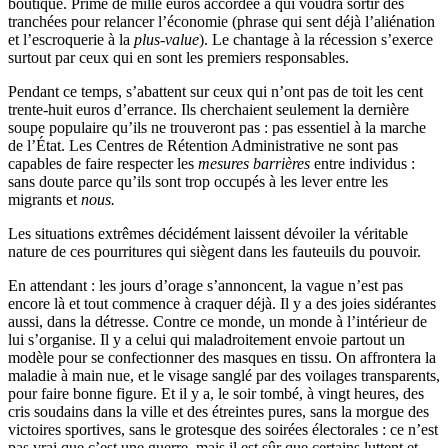
boutique. Prime de mille euros accordée à qui voudra sortir des
tranchées pour relancer l’économie (phrase qui sent déjà l’aliénation
et l’escroquerie à la
plus-value
). Le chantage à la récession s’exerce
surtout par ceux qui en sont les premiers responsables.
Pendant ce temps, s’abattent sur ceux qui n’ont pas de toit les cent
trente-huit euros d’errance. Ils cherchaient seulement la dernière
soupe populaire qu’ils ne trouveront pas : pas essentiel à la marche
de l’État. Les Centres de Rétention Administrative ne sont pas
capables de faire respecter les
mesures barrières
entre individus :
sans doute parce qu’ils sont trop occupés à les lever entre les
migrants et
nous.
Les situations extrêmes décidément laissent dévoiler la véritable
nature de ces pourritures qui siègent dans les fauteuils du pouvoir.
En attendant : les jours d’orage s’annoncent, la vague n’est pas
encore là et tout commence à craquer déjà. Il y a des joies sidérantes
aussi, dans la détresse. Contre ce monde, un monde à l’intérieur de
lui s’organise. Il y a celui qui maladroitement envoie partout un
modèle pour se confectionner des masques en tissu. On affrontera la
maladie à main nue, et le visage sanglé par des voilages transparents,
pour faire bonne figure. Et il y a, le soir tombé, à vingt heures, des
cris soudains dans la ville et des étreintes pures, sans la morgue des
victoires sportives, sans le grotesque des soirées électorales : ce n’est
pas vrai que c’est une guerre, mais il est sûr que certains luttent et