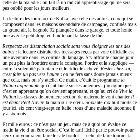
celle de la maladie : on fait là un radical apprentissage qui ne sera
pas oublié pour les jours meilleurs.
La lecture des journaux de Kafka lave celle des autres, ceux qui se
composent dans les maisons secondaire de campagne, confinés mais
au grand air, la bagnole 92 planquée dans le garage, et toute honte
bue avec le petit doigt en l’air tenant la tasse de thé.
Respectez les distanciation sociale sans vous éloigner les uns des
autres
: la lecture distraite des messages reçus par voie officielle est
une aventure dans les confins du langage. S’y affronte chaque jour
un peu plus la frontière entre la consigne, l’ordre et la supplique —
entre la solennité patriotarde et le ridicule achevé.
Rester chez soi,
c’est faire un pas vers l’autre
: on ne fera sans doute jamais mieux
que cela, mais on s’y attelle. Ce matin, c’était le programme
la
Nation apprenante
qui était lancé sur les antennes : j’imagine que
c’est en apprenant qu’on devient apprenant, et qu’au cri de
Vive la
Nation
les classes de première section de maternelle vont chanter
Il
est éteint Petit Navire
la main sur le cœur. Soixante-dix huit morts ce
jour ici, six cent vingt-sept en Italie : tous d’une maladie inconnue il
y a six mois.
Et mille euros : ce n’est pas un jeu, mais ce à quoi on évalue ce
matin la vie d’un être social. C’est le tarif lâché par le pouvoir pour
ceux qui voudraient faire le sale boulot — celui de faire tourner la