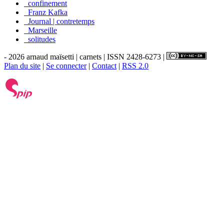
_confinement
_Franz Kafka
_Journal | contretemps
_Marseille
_solitudes
- 2026 arnaud maïsetti | carnets | ISSN 2428-6273 |
Plan du site
|
Se connecter
|
Contact
|
RSS 2.0