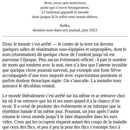
Aveu, aveu sans restriction,
porte qui s’ouvre brusquement,
à l’intérieur apparaît le monde
dont jusque là le reflet terni restait dehors.
Kafka,
dernière note dans son journal, juin 1923
Donc le monde s’est arrêté — le centre de la terre est devenu
quelques salles de réanimation sous-équipées et surpeuplées, dont le
nom (réanimation) dit quelque chose de l’endroit jusqu’où est
parvenue l’époque. Plus aucun événement officiel : à part le nombre
de morts qui tombent avec la nuit, rien n’a lieu que l’attente invisible
que quelque chose pourrait survenir, par exemple une forte fièvre
accompagnée d’une toux majorée avec expectoration purulente et
parfois douleur thoracique aigüe. On s’ausculte. La moindre toux
annonce le décubitus ventral.
Le monde littéralement s’est arrêté sur lui-même et se retrouve chez
lui où il ne retrouve que lui et ses murs quand il a la chance d’en
avoir. Il a cessé de produire des événements et ne fabrique que la
répétition banale d’un même jour. Pourtant, un jour après l’autre
entame le vieux monde jusqu’à le faire disparaître dans les rues
vides. Ceux qui les occupent risquent autant des coups de la maladie
que ceux des flics, et peu à peu la peur des flics s’estompe face à