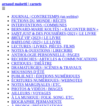
arnaud maïsetti | carnets
☰
JOURNAL | CONTRETEMPS (un
weblog
)
FICTIONS DU MONDE | RÉCITS
INTERVENTIONS | COMMUNES
BERNARD-MARIE KOLTÈS | « RACONTER BIEN »
SAINT-JUST & DES POUSSIÈRES
(2021) | LE LIVRE
BRÛLÉ VIF
(2023) | LE LIVRE
BABYLONE
(2025) | LE LIVRE
LECTURES | LIVRES, PIÈCES, FILMS
NOTES & QUESTIONS | LIRECRIRE
ANTHOLOGIE PERSONNELLE | PAGES
RECHERCHES | ARTICLES & COMMUNICATIONS
CRITIQUES | THÉÂTRE
DRAMATURGIES | SCÈNES & TRAVAUX
MOUSSONS D’ÉTÉ
PUBLIE.NET | ÉDITIONS NUMÉRIQUES
ÉCRITURES NUMÉRIQUES | WEBNOTES
NOTES MARGINALES | ETC.
PHOTOS & VIDÉOS | IMAGES
AILLEURS | VOYAGES
À LA MUSIQUE | FOLK, SONG, ETC.
BIOGRAPHIE PERMANENTE
À PROPOS | PRÉSENTATIONS