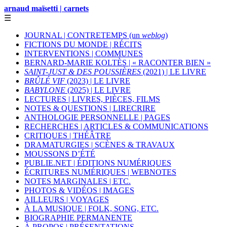
arnaud maïsetti | carnets
☰
JOURNAL | CONTRETEMPS (un
weblog
)
FICTIONS DU MONDE | RÉCITS
INTERVENTIONS | COMMUNES
BERNARD-MARIE KOLTÈS | « RACONTER BIEN »
SAINT-JUST & DES POUSSIÈRES
(2021) | LE LIVRE
BRÛLÉ VIF
(2023) | LE LIVRE
BABYLONE
(2025) | LE LIVRE
LECTURES | LIVRES, PIÈCES, FILMS
NOTES & QUESTIONS | LIRECRIRE
ANTHOLOGIE PERSONNELLE | PAGES
RECHERCHES | ARTICLES & COMMUNICATIONS
CRITIQUES | THÉÂTRE
DRAMATURGIES | SCÈNES & TRAVAUX
MOUSSONS D’ÉTÉ
PUBLIE.NET | ÉDITIONS NUMÉRIQUES
ÉCRITURES NUMÉRIQUES | WEBNOTES
NOTES MARGINALES | ETC.
PHOTOS & VIDÉOS | IMAGES
AILLEURS | VOYAGES
À LA MUSIQUE | FOLK, SONG, ETC.
BIOGRAPHIE PERMANENTE
À PROPOS | PRÉSENTATIONS