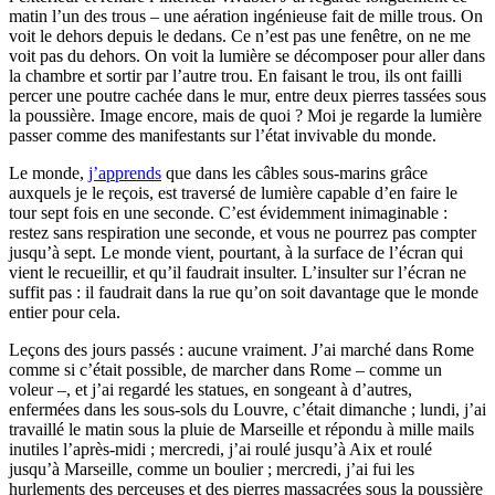
matin l’un des trous – une aération ingénieuse fait de mille trous. On
voit le dehors depuis le dedans. Ce n’est pas une fenêtre, on ne me
voit pas du dehors. On voit la lumière se décomposer pour aller dans
la chambre et sortir par l’autre trou. En faisant le trou, ils ont failli
percer une poutre cachée dans le mur, entre deux pierres tassées sous
la poussière. Image encore, mais de quoi ? Moi je regarde la lumière
passer comme des manifestants sur l’état invivable du monde.
Le monde,
j’apprends
que dans les câbles sous-marins grâce
auxquels je le reçois, est traversé de lumière capable d’en faire le
tour sept fois en une seconde. C’est évidemment inimaginable :
restez sans respiration une seconde, et vous ne pourrez pas compter
jusqu’à sept. Le monde vient, pourtant, à la surface de l’écran qui
vient le recueillir, et qu’il faudrait insulter. L’insulter sur l’écran ne
suffit pas : il faudrait dans la rue qu’on soit davantage que le monde
entier pour cela.
Leçons des jours passés : aucune vraiment. J’ai marché dans Rome
comme si c’était possible, de marcher dans Rome – comme un
voleur –, et j’ai regardé les statues, en songeant à d’autres,
enfermées dans les sous-sols du Louvre, c’était dimanche ; lundi, j’ai
travaillé le matin sous la pluie de Marseille et répondu à mille mails
inutiles l’après-midi ; mercredi, j’ai roulé jusqu’à Aix et roulé
jusqu’à Marseille, comme un boulier ; mercredi, j’ai fui les
hurlements des perceuses et des pierres massacrées sous la poussière