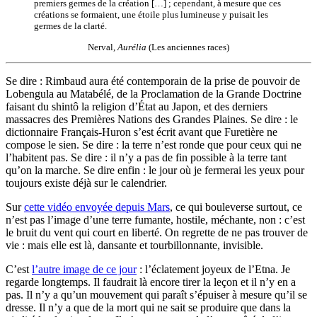
premiers germes de la création […] ; cependant, à mesure que ces
créations se formaient, une étoile plus lumineuse y puisait les
germes de la clarté.
Nerval,
Aurélia
(Les anciennes races)
Se dire : Rimbaud aura été contemporain de la prise de pouvoir de
Lobengula au Matabélé, de la Proclamation de la Grande Doctrine
faisant du shintô la religion d’État au Japon, et des derniers
massacres des Premières Nations des Grandes Plaines. Se dire : le
dictionnaire Français-Huron s’est écrit avant que Furetière ne
compose le sien. Se dire : la terre n’est ronde que pour ceux qui ne
l’habitent pas. Se dire : il n’y a pas de fin possible à la terre tant
qu’on la marche. Se dire enfin : le jour où je fermerai les yeux pour
toujours existe déjà sur le calendrier.
Sur
cette vidéo envoyée depuis Mars
, ce qui bouleverse surtout, ce
n’est pas l’image d’une terre fumante, hostile, méchante, non : c’est
le bruit du vent qui court en liberté. On regrette de ne pas trouver de
vie : mais elle est là, dansante et tourbillonnante, invisible.
C’est
l’autre image de ce jour
: l’éclatement joyeux de l’Etna. Je
regarde longtemps. Il faudrait là encore tirer la leçon et il n’y en a
pas. Il n’y a qu’un mouvement qui paraît s’épuiser à mesure qu’il se
dresse. Il n’y a que de la mort qui ne sait se produire que dans la