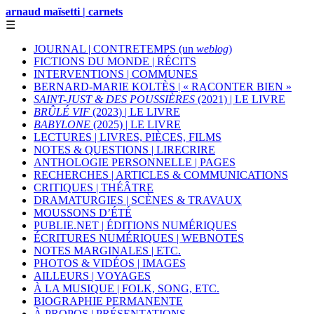
arnaud maïsetti | carnets
☰
JOURNAL | CONTRETEMPS (un
weblog
)
FICTIONS DU MONDE | RÉCITS
INTERVENTIONS | COMMUNES
BERNARD-MARIE KOLTÈS | « RACONTER BIEN »
SAINT-JUST & DES POUSSIÈRES
(2021) | LE LIVRE
BRÛLÉ VIF
(2023) | LE LIVRE
BABYLONE
(2025) | LE LIVRE
LECTURES | LIVRES, PIÈCES, FILMS
NOTES & QUESTIONS | LIRECRIRE
ANTHOLOGIE PERSONNELLE | PAGES
RECHERCHES | ARTICLES & COMMUNICATIONS
CRITIQUES | THÉÂTRE
DRAMATURGIES | SCÈNES & TRAVAUX
MOUSSONS D’ÉTÉ
PUBLIE.NET | ÉDITIONS NUMÉRIQUES
ÉCRITURES NUMÉRIQUES | WEBNOTES
NOTES MARGINALES | ETC.
PHOTOS & VIDÉOS | IMAGES
AILLEURS | VOYAGES
À LA MUSIQUE | FOLK, SONG, ETC.
BIOGRAPHIE PERMANENTE
À PROPOS | PRÉSENTATIONS