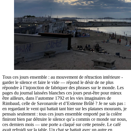
Tous ces jours ensemble : au mouvement de rétraction intérieure -
garder le silence et faire le vide — répond le désir de ne plus
répondre à l’injonction de fabriquer des phrases sur le monde. Les
pages du journal laissées blanches ces jours peut-être pour mieux
être ailleurs, dans l’automne 1792 et les vies imaginaires de
Rimbaud, celle de Savonarole et d’Estienne Brûlé ? Je ne sais pas :
en regardant le vent qui battait tant hier sur les platanes mourants, je
pensais seulement : tous ces jours ensemble emporté par la colère
finiront bien par détruire le silence qu’a commis ce monde sur nous,
ces derniers mois — une porte a claqué sur cette pensée. Le café
avait refroidi sur la table. Un chat se battait avec un autre en