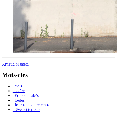
Arnaud Maïsetti
Mots-clés
_ciels
_colère
_Edmond Jabès
_foules
_Journal | contretemps
_rêves et terreurs