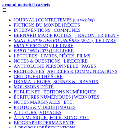
arnaud maïsetti | carnets
☰
JOURNAL | CONTRETEMPS (un
weblog
)
FICTIONS DU MONDE | RÉCITS
INTERVENTIONS | COMMUNES
BERNARD-MARIE KOLTÈS | « RACONTER BIEN »
SAINT-JUST & DES POUSSIÈRES
(2021) | LE LIVRE
BRÛLÉ VIF
(2023) | LE LIVRE
BABYLONE
(2025) | LE LIVRE
LECTURES | LIVRES, PIÈCES, FILMS
NOTES & QUESTIONS | LIRECRIRE
ANTHOLOGIE PERSONNELLE | PAGES
RECHERCHES | ARTICLES & COMMUNICATIONS
CRITIQUES | THÉÂTRE
DRAMATURGIES | SCÈNES & TRAVAUX
MOUSSONS D’ÉTÉ
PUBLIE.NET | ÉDITIONS NUMÉRIQUES
ÉCRITURES NUMÉRIQUES | WEBNOTES
NOTES MARGINALES | ETC.
PHOTOS & VIDÉOS | IMAGES
AILLEURS | VOYAGES
À LA MUSIQUE | FOLK, SONG, ETC.
BIOGRAPHIE PERMANENTE
À PROPOS | PRÉSENTATIONS