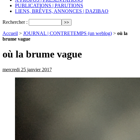
PUBLICATIONS | PARUTIONS
LIENS, BRÈVES, ANNONCES | DAZIBAO
Rechercher :
Accueil
>
JOURNAL | CONTRETEMPS (un weblog)
>
où la
brume vague
où la brume vague
mercredi 25 janvier 2017