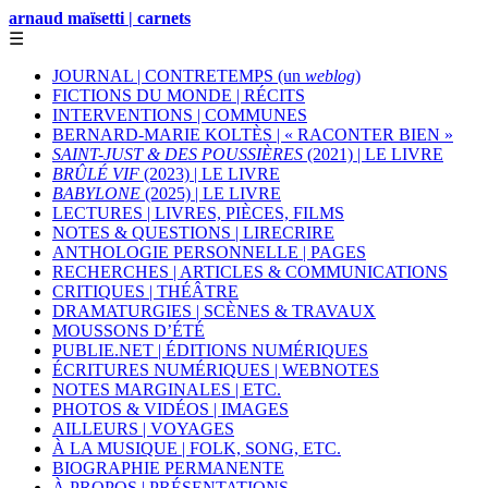
arnaud maïsetti | carnets
☰
JOURNAL | CONTRETEMPS (un
weblog
)
FICTIONS DU MONDE | RÉCITS
INTERVENTIONS | COMMUNES
BERNARD-MARIE KOLTÈS | « RACONTER BIEN »
SAINT-JUST & DES POUSSIÈRES
(2021) | LE LIVRE
BRÛLÉ VIF
(2023) | LE LIVRE
BABYLONE
(2025) | LE LIVRE
LECTURES | LIVRES, PIÈCES, FILMS
NOTES & QUESTIONS | LIRECRIRE
ANTHOLOGIE PERSONNELLE | PAGES
RECHERCHES | ARTICLES & COMMUNICATIONS
CRITIQUES | THÉÂTRE
DRAMATURGIES | SCÈNES & TRAVAUX
MOUSSONS D’ÉTÉ
PUBLIE.NET | ÉDITIONS NUMÉRIQUES
ÉCRITURES NUMÉRIQUES | WEBNOTES
NOTES MARGINALES | ETC.
PHOTOS & VIDÉOS | IMAGES
AILLEURS | VOYAGES
À LA MUSIQUE | FOLK, SONG, ETC.
BIOGRAPHIE PERMANENTE
À PROPOS | PRÉSENTATIONS