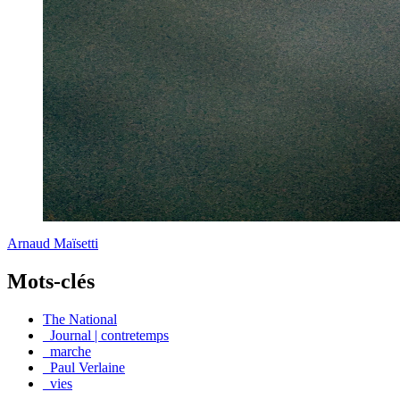
Arnaud Maïsetti
Mots-clés
The National
_Journal | contretemps
_marche
_Paul Verlaine
_vies