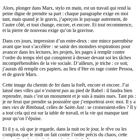
Alors, plonger dans Marx, stylo en main, est un travail qui rend la
peine digne de prendre sa part : chaque paragraphe exige en moi
tant, mais quand je le gravis, j’aperçois le paysage autrement, de
l’autre côté, et tout change, encore, et encore. Et tout recommence,
et la pierre de nouveau exige qu’on la gravisse.
Dans ces jours, impression d’un entre-deux : une mince parenthèse
avant que tout s’accélère : se saisir des moindres respirations pour
avancer dans les lectures, les projets, les pages à remplir contre
l’ordre du temps réel qui conspirent à dresser devant soi les tâches
incompréhensibles de la vie sociale. D’ailleurs, je triche : ce soir,
j’aurais dû remplir ces papiers, au lieu d’être en rage contre Pessoa,
et de gravir Marx.
Cette image du chemin de fer dans la forêt, encore et encore. J’ai
laissé mes
villes qui n’existent pas
au pied de Babel : il faudra bien
reprendre, mais c’est un monument et je suis à mains nues. Tant pis :
je ne ferai que prendre sa poussière que j’emporterai avec moi. Il y a
mes
vies de Rimbaud
, celles de
Saint-Just
: se croiseraient-elles ? Il y
a tout cela qui est sur la table de travail, et la vie qui manque tant
pour qu’on l’épuise.
Et il y a, où que je regarde, dans la nuit ou le jour, le rêve ou les
complots que le midi on fait contre l’ordre précis du chaos, cette