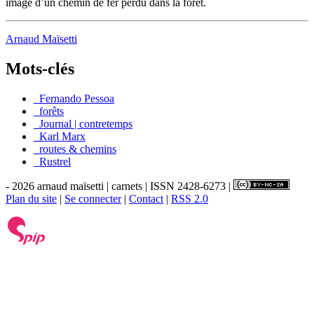
image d’un chemin de fer perdu dans la forêt.
Arnaud Maïsetti
Mots-clés
_Fernando Pessoa
_forêts
_Journal | contretemps
_Karl Marx
_routes & chemins
_Rustrel
- 2026 arnaud maïsetti | carnets | ISSN 2428-6273 |
Plan du site
|
Se connecter
|
Contact
|
RSS 2.0