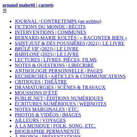
arnaud maïsetti | carnets
☰
JOURNAL | CONTRETEMPS (un
weblog
)
FICTIONS DU MONDE | RÉCITS
INTERVENTIONS | COMMUNES
BERNARD-MARIE KOLTÈS | « RACONTER BIEN »
SAINT-JUST & DES POUSSIÈRES
(2021) | LE LIVRE
BRÛLÉ VIF
(2023) | LE LIVRE
BABYLONE
(2025) | LE LIVRE
LECTURES | LIVRES, PIÈCES, FILMS
NOTES & QUESTIONS | LIRECRIRE
ANTHOLOGIE PERSONNELLE | PAGES
RECHERCHES | ARTICLES & COMMUNICATIONS
CRITIQUES | THÉÂTRE
DRAMATURGIES | SCÈNES & TRAVAUX
MOUSSONS D’ÉTÉ
PUBLIE.NET | ÉDITIONS NUMÉRIQUES
ÉCRITURES NUMÉRIQUES | WEBNOTES
NOTES MARGINALES | ETC.
PHOTOS & VIDÉOS | IMAGES
AILLEURS | VOYAGES
À LA MUSIQUE | FOLK, SONG, ETC.
BIOGRAPHIE PERMANENTE
À PROPOS | PRÉSENTATIONS