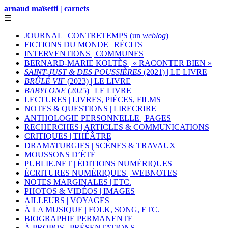
arnaud maïsetti | carnets
☰
JOURNAL | CONTRETEMPS (un
weblog
)
FICTIONS DU MONDE | RÉCITS
INTERVENTIONS | COMMUNES
BERNARD-MARIE KOLTÈS | « RACONTER BIEN »
SAINT-JUST & DES POUSSIÈRES
(2021) | LE LIVRE
BRÛLÉ VIF
(2023) | LE LIVRE
BABYLONE
(2025) | LE LIVRE
LECTURES | LIVRES, PIÈCES, FILMS
NOTES & QUESTIONS | LIRECRIRE
ANTHOLOGIE PERSONNELLE | PAGES
RECHERCHES | ARTICLES & COMMUNICATIONS
CRITIQUES | THÉÂTRE
DRAMATURGIES | SCÈNES & TRAVAUX
MOUSSONS D’ÉTÉ
PUBLIE.NET | ÉDITIONS NUMÉRIQUES
ÉCRITURES NUMÉRIQUES | WEBNOTES
NOTES MARGINALES | ETC.
PHOTOS & VIDÉOS | IMAGES
AILLEURS | VOYAGES
À LA MUSIQUE | FOLK, SONG, ETC.
BIOGRAPHIE PERMANENTE
À PROPOS | PRÉSENTATIONS