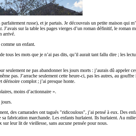
is parfaitement russe), et je partais. Je découvrais un petite maison qui m
oir. J’avais sur la table les pages vierges d’un roman définitif, le roman
n arrivé.
ins comme un enfant.
 tous les mots que je n’ai pas dits, qu’il aurait tant fallu dire ; les lect
pour seulement ne pas abandonner les jours morts : j’aurais dû appeler ces
 même pas. J’arrache seulement cette heure-ci, pas les autres, au gouffre
 dérisoire complot ; j’ai presque honte.
olaires, moins d’actionnaire ».
 jours.
nt, des camarades ont tagués "ridicoulous", j’ai pensé à eux. Des enfan
sa fabrication marchande. Les enfants hurlaient. Ils hurlaient. Au milieu
x sur leur lit de vieillesse, sans aucune pensée pour nous.