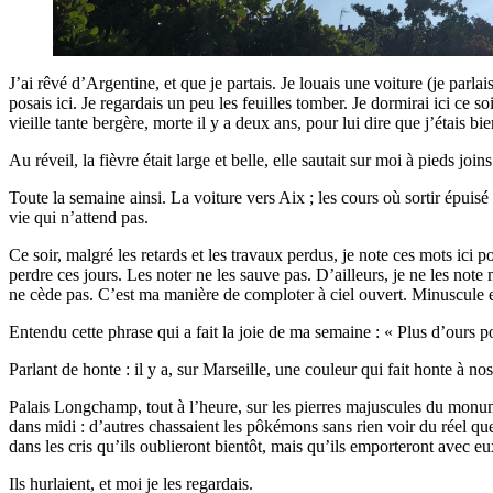
J’ai rêvé d’Argentine, et que je partais. Je louais une voiture (je parla
posais ici. Je regardais un peu les feuilles tomber. Je dormirai ici ce s
vieille tante bergère, morte il y a deux ans, pour lui dire que j’étais bie
Au réveil, la fièvre était large et belle, elle sautait sur moi à pieds jo
Toute la semaine ainsi. La voiture vers Aix ; les cours où sortir épuisé de
vie qui n’attend pas.
Ce soir, malgré les retards et les travaux perdus, je note ces mots ici 
perdre ces jours. Les noter ne les sauve pas. D’ailleurs, je ne les note
ne cède pas. C’est ma manière de comploter à ciel ouvert. Minuscule et
Entendu cette phrase qui a fait la joie de ma semaine : « Plus d’ours p
Parlant de honte : il y a, sur Marseille, une couleur qui fait honte à nos
Palais Longchamp, tout à l’heure, sur les pierres majuscules du monume
dans midi : d’autres chassaient les pôkémons sans rien voir du réel que 
dans les cris qu’ils oublieront bientôt, mais qu’ils emporteront avec eu
Ils hurlaient, et moi je les regardais.