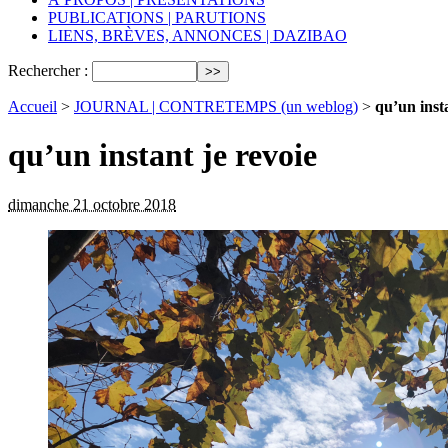
PUBLICATIONS | PARUTIONS
LIENS, BRÈVES, ANNONCES | DAZIBAO
Rechercher :
Accueil
>
JOURNAL | CONTRETEMPS (un weblog)
>
qu’un insta
qu’un instant je revoie
dimanche 21 octobre 2018