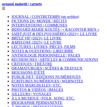
arnaud maïsetti | carnets
☰
JOURNAL | CONTRETEMPS (un
weblog
)
FICTIONS DU MONDE | RÉCITS
INTERVENTIONS | COMMUNES
BERNARD-MARIE KOLTÈS | « RACONTER BIEN »
SAINT-JUST & DES POUSSIÈRES
(2021) | LE LIVRE
BRÛLÉ VIF
(2023) | LE LIVRE
BABYLONE
(2025) | LE LIVRE
LECTURES | LIVRES, PIÈCES, FILMS
NOTES & QUESTIONS | LIRECRIRE
ANTHOLOGIE PERSONNELLE | PAGES
RECHERCHES | ARTICLES & COMMUNICATIONS
CRITIQUES | THÉÂTRE
DRAMATURGIES | SCÈNES & TRAVAUX
MOUSSONS D’ÉTÉ
PUBLIE.NET | ÉDITIONS NUMÉRIQUES
ÉCRITURES NUMÉRIQUES | WEBNOTES
NOTES MARGINALES | ETC.
PHOTOS & VIDÉOS | IMAGES
AILLEURS | VOYAGES
À LA MUSIQUE | FOLK, SONG, ETC.
BIOGRAPHIE PERMANENTE
À PROPOS | PRÉSENTATIONS