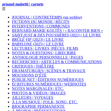
arnaud maïsetti | carnets
☰
JOURNAL | CONTRETEMPS (un
weblog
)
FICTIONS DU MONDE | RÉCITS
INTERVENTIONS | COMMUNES
BERNARD-MARIE KOLTÈS | « RACONTER BIEN »
SAINT-JUST & DES POUSSIÈRES
(2021) | LE LIVRE
BRÛLÉ VIF
(2023) | LE LIVRE
BABYLONE
(2025) | LE LIVRE
LECTURES | LIVRES, PIÈCES, FILMS
NOTES & QUESTIONS | LIRECRIRE
ANTHOLOGIE PERSONNELLE | PAGES
RECHERCHES | ARTICLES & COMMUNICATIONS
CRITIQUES | THÉÂTRE
DRAMATURGIES | SCÈNES & TRAVAUX
MOUSSONS D’ÉTÉ
PUBLIE.NET | ÉDITIONS NUMÉRIQUES
ÉCRITURES NUMÉRIQUES | WEBNOTES
NOTES MARGINALES | ETC.
PHOTOS & VIDÉOS | IMAGES
AILLEURS | VOYAGES
À LA MUSIQUE | FOLK, SONG, ETC.
BIOGRAPHIE PERMANENTE
À PROPOS | PRÉSENTATIONS