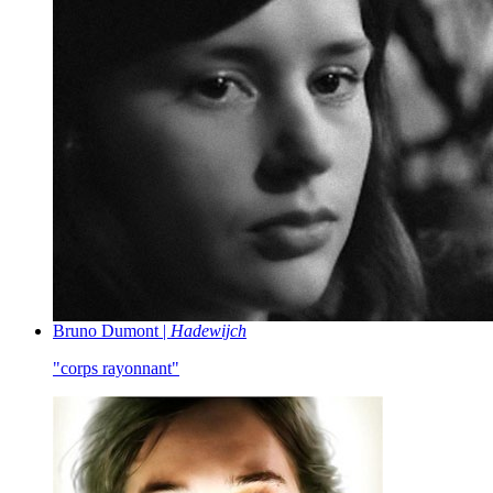
Bruno Dumont |
Hadewijch
"corps rayonnant"