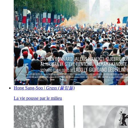
Hong Sang-Soo |
Grass (풀잎들)
La vie pousse par le milieu