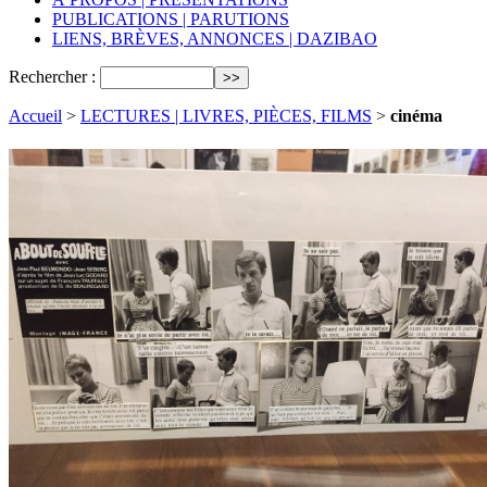
PUBLICATIONS | PARUTIONS
LIENS, BRÈVES, ANNONCES | DAZIBAO
Rechercher :
Accueil
>
LECTURES | LIVRES, PIÈCES, FILMS
>
cinéma