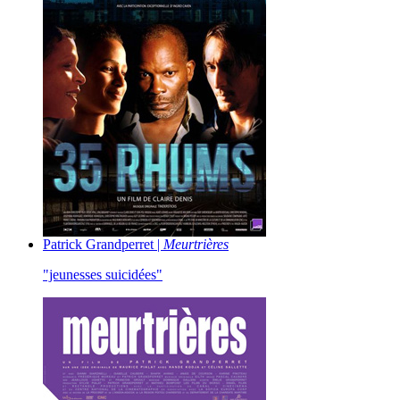
Patrick Grandperret |
Meurtrières
"jeunesses suicidées"