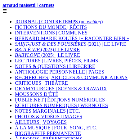
arnaud maïsetti | carnets
☰
JOURNAL | CONTRETEMPS (un
weblog
)
FICTIONS DU MONDE | RÉCITS
INTERVENTIONS | COMMUNES
BERNARD-MARIE KOLTÈS | « RACONTER BIEN »
SAINT-JUST & DES POUSSIÈRES
(2021) | LE LIVRE
BRÛLÉ VIF
(2023) | LE LIVRE
BABYLONE
(2025) | LE LIVRE
LECTURES | LIVRES, PIÈCES, FILMS
NOTES & QUESTIONS | LIRECRIRE
ANTHOLOGIE PERSONNELLE | PAGES
RECHERCHES | ARTICLES & COMMUNICATIONS
CRITIQUES | THÉÂTRE
DRAMATURGIES | SCÈNES & TRAVAUX
MOUSSONS D’ÉTÉ
PUBLIE.NET | ÉDITIONS NUMÉRIQUES
ÉCRITURES NUMÉRIQUES | WEBNOTES
NOTES MARGINALES | ETC.
PHOTOS & VIDÉOS | IMAGES
AILLEURS | VOYAGES
À LA MUSIQUE | FOLK, SONG, ETC.
BIOGRAPHIE PERMANENTE
À PROPOS | PRÉSENTATIONS