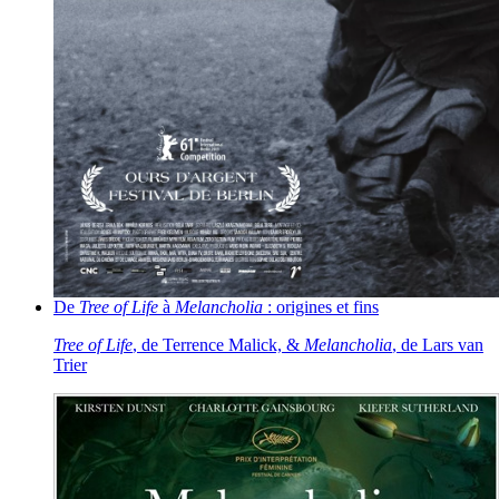
De
Tree of Life
à
Melancholia
: origines et fins
Tree of Life
, de Terrence Malick, &
Melancholia
, de Lars van
Trier