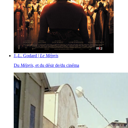
J.-L. Godard |
Le Mépris
Du
Mépris
, et du désir de/du cinéma