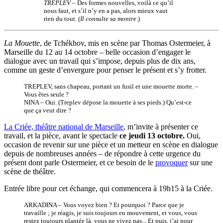
TREPLEV
– Des formes nouvelles, voilà ce qu’il
nous faut, et s’il n’y en a pas, alors mieux vaut
rien du tout. (
Il consulte sa montre
.)
La Mouette
, de Tchékhov, mis en scène par Thomas Ostermeier, à
Marseille du 12 au 14 octobre – belle occasion d’engager le
dialogue avec un travail qui s’impose, depuis plus de dix ans,
comme un geste d’envergure pour penser le présent et s’y frotter.
TREPLEV, sans chapeau, portant un fusil et une mouette morte. –
Vous êtes seule ?
NINA – Oui. (Treplev dépose la mouette à ses pieds.) Qu’est-ce
que ça veut dire ?
La Criée, théâtre national de Marseille
, m’invite à présenter ce
travail, et la pièce, avant le spectacle
ce jeudi 13 octobre.
Oui,
occasion de revenir sur une pièce et un metteur en scène en dialogue
depuis de nombreuses années – de répondre à cette urgence du
présent dont parle Ostermeier, et ce besoin de le
provoquer
sur une
scène de théâtre.
Entrée libre pour cet échange, qui commencera à 19h15 à la Criée.
ARKADINA – Vous voyez bien ? Et pourquoi ? Parce que je
travaille ; je réagis, je suis toujours en mouvement, et vous, vous
restez toujours plantée là, vous ne vivez pas... Et puis, j’ai pour