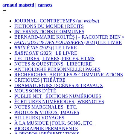
arnaud maïsetti | carnets
☰
JOURNAL | CONTRETEMPS (un
weblog
)
FICTIONS DU MONDE | RÉCITS
INTERVENTIONS | COMMUNES
BERNARD-MARIE KOLTÈS | « RACONTER BIEN »
SAINT-JUST & DES POUSSIÈRES
(2021) | LE LIVRE
BRÛLÉ VIF
(2023) | LE LIVRE
BABYLONE
(2025) | LE LIVRE
LECTURES | LIVRES, PIÈCES, FILMS
NOTES & QUESTIONS | LIRECRIRE
ANTHOLOGIE PERSONNELLE | PAGES
RECHERCHES | ARTICLES & COMMUNICATIONS
CRITIQUES | THÉÂTRE
DRAMATURGIES | SCÈNES & TRAVAUX
MOUSSONS D’ÉTÉ
PUBLIE.NET | ÉDITIONS NUMÉRIQUES
ÉCRITURES NUMÉRIQUES | WEBNOTES
NOTES MARGINALES | ETC.
PHOTOS & VIDÉOS | IMAGES
AILLEURS | VOYAGES
À LA MUSIQUE | FOLK, SONG, ETC.
BIOGRAPHIE PERMANENTE
À PROPOS | PRÉSENTATIONS