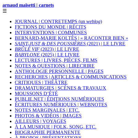
arnaud maïsetti | carnets
☰
JOURNAL | CONTRETEMPS (un
weblog
)
FICTIONS DU MONDE | RÉCITS
INTERVENTIONS | COMMUNES
BERNARD-MARIE KOLTÈS | « RACONTER BIEN »
SAINT-JUST & DES POUSSIÈRES
(2021) | LE LIVRE
BRÛLÉ VIF
(2023) | LE LIVRE
BABYLONE
(2025) | LE LIVRE
LECTURES | LIVRES, PIÈCES, FILMS
NOTES & QUESTIONS | LIRECRIRE
ANTHOLOGIE PERSONNELLE | PAGES
RECHERCHES | ARTICLES & COMMUNICATIONS
CRITIQUES | THÉÂTRE
DRAMATURGIES | SCÈNES & TRAVAUX
MOUSSONS D’ÉTÉ
PUBLIE.NET | ÉDITIONS NUMÉRIQUES
ÉCRITURES NUMÉRIQUES | WEBNOTES
NOTES MARGINALES | ETC.
PHOTOS & VIDÉOS | IMAGES
AILLEURS | VOYAGES
À LA MUSIQUE | FOLK, SONG, ETC.
BIOGRAPHIE PERMANENTE
À PROPOS | PRÉSENTATIONS