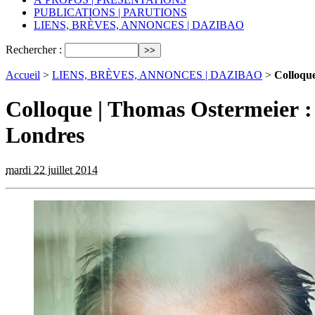
PUBLICATIONS | PARUTIONS
LIENS, BRÈVES, ANNONCES | DAZIBAO
Rechercher :
Accueil
>
LIENS, BRÈVES, ANNONCES | DAZIBAO
>
Colloque
Colloque | Thomas Ostermeier : 
Londres
mardi 22 juillet 2014