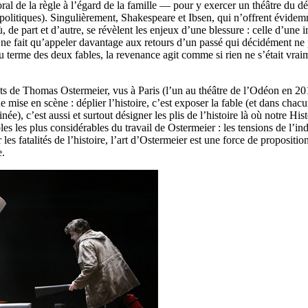
moral de la règle à l’égard de la famille — pour y exercer un théâtre du 
 (politiques). Singulièrement, Shakespeare et Ibsen, qui n’offrent évid
e part et d’autre, se révèlent les enjeux d’une blessure : celle d’une i
e ne fait qu’appeler davantage aux retours d’un passé qui décidément ne pa
terme des deux fables, la revenance agit comme si rien ne s’était vraimen
ents de Thomas Ostermeier, vus à Paris (l’un au théâtre de l’Odéon en 2
de mise en scène : déplier l’histoire, c’est exposer la fable (et dans chac
née), c’est aussi et surtout désigner les plis de l’histoire là où notre Hi
les les plus considérables du travail de Ostermeier : les tensions de l’i
r les fatalités de l’histoire, l’art d’Ostermeier est une force de proposi
e.