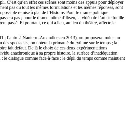
dépli. C’est qu’en effet ces scènes sont moins des appuis pour déployer
emment pas du tout les mêmes formulations et les mêmes réponses, sont
mpossible remise à plat de l’Histoire. Pour le drame politique
ssera pas ; pour le drame intime d’Ibsen, la vidéo de l’artiste fouille
t passé. Et pourtant, ce qui a lieu, au lieu du théâtre, affecte le
011 ; l’autre à Nanterre-Amandiers en 2013), on proposera moins un
un des spectacles, on notera la primauté du rythme sur le temps ; la
stoire fait défaut. De là le choix de ces deux expérimentations
ndividu anachronique à sa propre histoire, la surface d’inadéquation
tion : le dialogue comme face-à-face ; le dépli du temps comme maintient