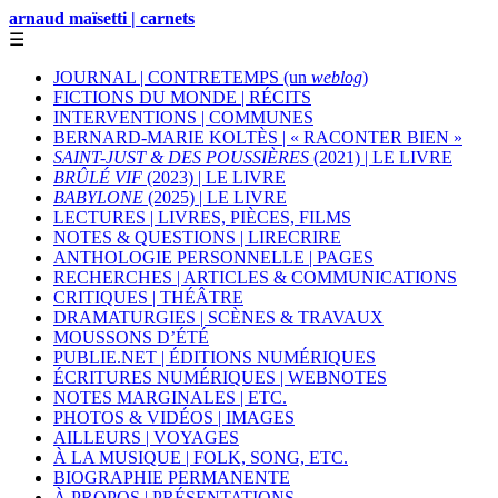
arnaud maïsetti | carnets
☰
JOURNAL | CONTRETEMPS (un
weblog
)
FICTIONS DU MONDE | RÉCITS
INTERVENTIONS | COMMUNES
BERNARD-MARIE KOLTÈS | « RACONTER BIEN »
SAINT-JUST & DES POUSSIÈRES
(2021) | LE LIVRE
BRÛLÉ VIF
(2023) | LE LIVRE
BABYLONE
(2025) | LE LIVRE
LECTURES | LIVRES, PIÈCES, FILMS
NOTES & QUESTIONS | LIRECRIRE
ANTHOLOGIE PERSONNELLE | PAGES
RECHERCHES | ARTICLES & COMMUNICATIONS
CRITIQUES | THÉÂTRE
DRAMATURGIES | SCÈNES & TRAVAUX
MOUSSONS D’ÉTÉ
PUBLIE.NET | ÉDITIONS NUMÉRIQUES
ÉCRITURES NUMÉRIQUES | WEBNOTES
NOTES MARGINALES | ETC.
PHOTOS & VIDÉOS | IMAGES
AILLEURS | VOYAGES
À LA MUSIQUE | FOLK, SONG, ETC.
BIOGRAPHIE PERMANENTE
À PROPOS | PRÉSENTATIONS