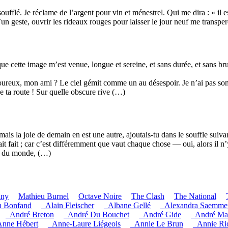
fflé. Je réclame de l’argent pour vin et ménestrel. Qui me dira : « il es
’un geste, ouvrir les rideaux rouges pour laisser le jour neuf me transpe
e cette image m’est venue, longue et sereine, et sans durée, et sans brui
oureux, mon ami ? Le ciel gémit comme un au désespoir. Je n’ai pas som
se ta route ! Sur quelle obscure rive (…)
mais la joie de demain en est une autre, ajoutais-tu dans le souffle suiva
t fait ; car c’est différemment que vaut chaque chose — oui, alors il n’y
in du monde, (…)
uny
Mathieu Burnel
Octave Noire
The Clash
The National
n Bonfand
_Alain Fleischer
_Albane Gellé
_Alexandra Saemme
_André Breton
_André Du Bouchet
_André Gide
_André Ma
nne Hébert
_Anne-Laure Liégeois
_Annie Le Brun
_Annie Ri