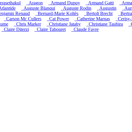
rasethakul
_Aragon
_Armand Dupuy
_Armand Gatti
_Arma
Atlantide
_Auguste Blanqui
_Auguste Rodin
_Augustin
_Auré
enjamin Renaud
_Bernard-Marie Koltès
_Bertolt Brecht
_Bertr
_Carson Mc Cullers
_Cat Power
_Catherine Marnas
_Cerisy-
aume
_Chris Marker
_Christiane Jatahy
_Christiane Taubira
_
_Claire Diterzi
_Claire Tabouret
_Claude Favre