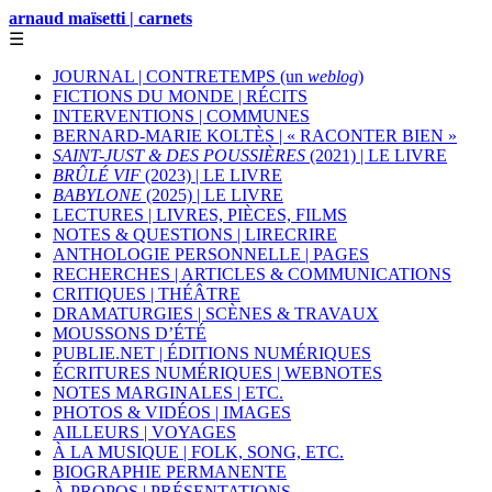
arnaud maïsetti | carnets
☰
JOURNAL | CONTRETEMPS (un
weblog
)
FICTIONS DU MONDE | RÉCITS
INTERVENTIONS | COMMUNES
BERNARD-MARIE KOLTÈS | « RACONTER BIEN »
SAINT-JUST & DES POUSSIÈRES
(2021) | LE LIVRE
BRÛLÉ VIF
(2023) | LE LIVRE
BABYLONE
(2025) | LE LIVRE
LECTURES | LIVRES, PIÈCES, FILMS
NOTES & QUESTIONS | LIRECRIRE
ANTHOLOGIE PERSONNELLE | PAGES
RECHERCHES | ARTICLES & COMMUNICATIONS
CRITIQUES | THÉÂTRE
DRAMATURGIES | SCÈNES & TRAVAUX
MOUSSONS D’ÉTÉ
PUBLIE.NET | ÉDITIONS NUMÉRIQUES
ÉCRITURES NUMÉRIQUES | WEBNOTES
NOTES MARGINALES | ETC.
PHOTOS & VIDÉOS | IMAGES
AILLEURS | VOYAGES
À LA MUSIQUE | FOLK, SONG, ETC.
BIOGRAPHIE PERMANENTE
À PROPOS | PRÉSENTATIONS