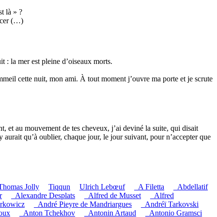
t là » ?
rcer (…)
t : la mer est pleine d’oiseaux morts.
meil cette nuit, mon ami. À tout moment j’ouvre ma porte et je scrute
nt, et au mouvement de tes cheveux, j’ai deviné la suite, qui disait
 aurait qu’à oublier, chaque jour, le jour suivant, pour n’accepter que
Thomas Jolly
Tiqqun
Ulrich Lebœuf
_A Filetta
_Abdellatif
r
_Alexandre Desplats
_Alfred de Musset
_Alfred
rkowicz
_André Pieyre de Mandriargues
_Andréï Tarkovski
oux
_Anton Tchekhov
_Antonin Artaud
_Antonio Gramsci