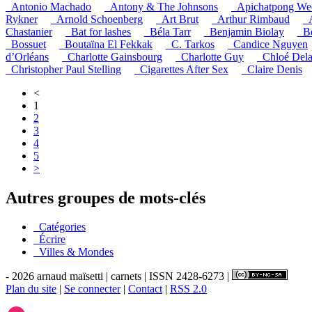
_Antonio Machado
_Antony & The Johnsons
_Apichatpong Wee
Rykner
_Arnold Schoenberg
_Art Brut
_Arthur Rimbaud
_
Chastanier
_Bat for lashes
_Béla Tarr
_Benjamin Biolay
_B
_Bossuet
_Boutaïna El Fekkak
_C. Tarkos
_Candice Nguyen
d’Orléans
_Charlotte Gainsbourg
_Charlotte Guy
_Chloé Del
_Christopher Paul Stelling
_Cigarettes After Sex
_Claire Denis
<
1
2
3
4
5
>
Autres groupes de mots-clés
_Catégories
_Écrire
_Villes & Mondes
- 2026 arnaud maïsetti | carnets | ISSN 2428-6273 |
Plan du site
|
Se connecter
|
Contact
|
RSS 2.0