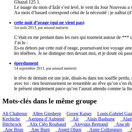
Ghazal 125 1.
Le nuage du mois d’âzâr s’est levé, le vent du Jour Nouveau a sou
Au mois d’hasard correspond celui de la nécessité : je naîtrai (d
cette nuit d’orage (qui ne vient pas)
1er août 2013, par arnaud maïsetti
C’était en me perdant dans les rues qui tournent autour de *** qu
J’ai lu :
Es-tu dehors par cette nuit d’orage, poursuivant ton voyage am
les ténèbres. Je ne distingue rien devant moi, et je doute où pas
éperdument
14 septembre 2011, par arnaud maïsetti
le rêve de demain est une joie, disais-tu dans ton souffle perdu, 
avec toi : rien heureusement ne ressemble au rêve qu’on s’en étai
le présent simplement parce qu’on l’aurait attendu comme la f
Mots-clés dans le même groupe
Ali Chahrour
Allen Ginsberg
Georg Kaiser
Louis-Gabriel Ga
Kechiche
_Agrippa d’Aubigné
_Air
_Alain Bashung
_Alai
Hitchcock
_Alix Cléo Roubaud
_Aloysius Bertrand
_Ana nb
_Ane Brun
_Ane Burn
_Angel Olsen
_Anne Collongues
_A