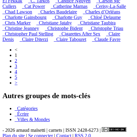
El Fekkak
_C. Tarkos
_Candice Nguyen
_Carson Mc
Cullers
_Cat Power
_Catherine Marnas
_Cerisy-La-Salle
_Chad Lawson
_Charles Baudelaire
_Charles d’Orléans
_Charlotte Gainsbourg
_Charlotte Guy
_Chloé Delaume
_Chris Marker
_Christiane Jatahy
_Christiane Taubira
_Christine Jeanney
_Christophe Bident
_Christophe Triau
_Christopher Paul Stelling
_Cigarettes After Sex
_Claire
Denis
_Claire Diterzi
_Claire Tabouret
_Claude Favre
<
1
2
3
4
5
>
Autres groupes de mots-clés
_Catégories
_Écrire
_Villes & Mondes
- 2026 arnaud maïsetti | carnets | ISSN 2428-6273 |
Plan du site
|
Se connecter
|
Contact
|
RSS 2.0