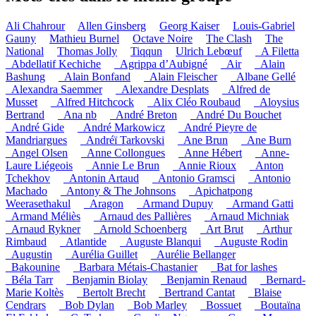
Ali Chahrour
Allen Ginsberg
Georg Kaiser
Louis-Gabriel
Gauny
Mathieu Burnel
Octave Noire
The Clash
The
National
Thomas Jolly
Tiqqun
Ulrich Lebœuf
_A Filetta
_Abdellatif Kechiche
_Agrippa d’Aubigné
_Air
_Alain
Bashung
_Alain Bonfand
_Alain Fleischer
_Albane Gellé
_Alexandra Saemmer
_Alexandre Desplats
_Alfred de
Musset
_Alfred Hitchcock
_Alix Cléo Roubaud
_Aloysius
Bertrand
_Ana nb
_André Breton
_André Du Bouchet
_André Gide
_André Markowicz
_André Pieyre de
Mandriargues
_Andréï Tarkovski
_Ane Brun
_Ane Burn
_Angel Olsen
_Anne Collongues
_Anne Hébert
_Anne-
Laure Liégeois
_Annie Le Brun
_Annie Rioux
_Anton
Tchekhov
_Antonin Artaud
_Antonio Gramsci
_Antonio
Machado
_Antony & The Johnsons
_Apichatpong
Weerasethakul
_Aragon
_Armand Dupuy
_Armand Gatti
_Armand Méliès
_Arnaud des Pallières
_Arnaud Michniak
_Arnaud Rykner
_Arnold Schoenberg
_Art Brut
_Arthur
Rimbaud
_Atlantide
_Auguste Blanqui
_Auguste Rodin
_Augustin
_Aurélia Guillet
_Aurélie Bellanger
_Bakounine
_Barbara Métais-Chastanier
_Bat for lashes
_Béla Tarr
_Benjamin Biolay
_Benjamin Renaud
_Bernard-
Marie Koltès
_Bertolt Brecht
_Bertrand Cantat
_Blaise
Cendrars
_Bob Dylan
_Bob Marley
_Bossuet
_Boutaïna