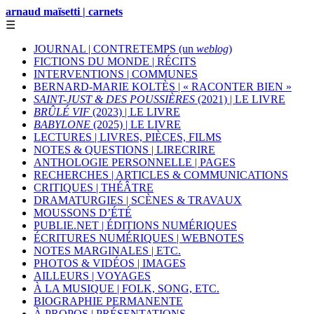
arnaud maïsetti | carnets
☰
JOURNAL | CONTRETEMPS (un
weblog
)
FICTIONS DU MONDE | RÉCITS
INTERVENTIONS | COMMUNES
BERNARD-MARIE KOLTÈS | « RACONTER BIEN »
SAINT-JUST & DES POUSSIÈRES
(2021) | LE LIVRE
BRÛLÉ VIF
(2023) | LE LIVRE
BABYLONE
(2025) | LE LIVRE
LECTURES | LIVRES, PIÈCES, FILMS
NOTES & QUESTIONS | LIRECRIRE
ANTHOLOGIE PERSONNELLE | PAGES
RECHERCHES | ARTICLES & COMMUNICATIONS
CRITIQUES | THÉÂTRE
DRAMATURGIES | SCÈNES & TRAVAUX
MOUSSONS D’ÉTÉ
PUBLIE.NET | ÉDITIONS NUMÉRIQUES
ÉCRITURES NUMÉRIQUES | WEBNOTES
NOTES MARGINALES | ETC.
PHOTOS & VIDÉOS | IMAGES
AILLEURS | VOYAGES
À LA MUSIQUE | FOLK, SONG, ETC.
BIOGRAPHIE PERMANENTE
À PROPOS | PRÉSENTATIONS