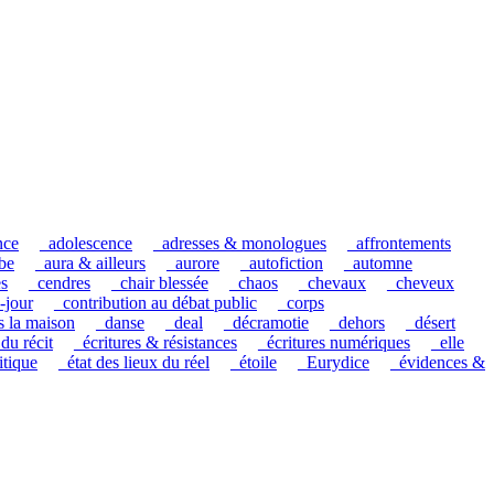
nce
_adolescence
_adresses & monologues
_affrontements
be
_aura & ailleurs
_aurore
_autofiction
_automne
es
_cendres
_chair blessée
_chaos
_chevaux
_cheveux
-jour
_contribution au débat public
_corps
s la maison
_danse
_deal
_décramotie
_dehors
_désert
 du récit
_écritures & résistances
_écritures numériques
_elle
itique
_état des lieux du réel
_étoile
_Eurydice
_évidences &