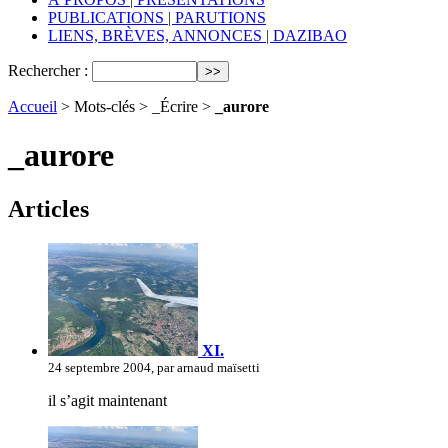
PUBLICATIONS | PARUTIONS
LIENS, BRÈVES, ANNONCES | DAZIBAO
Rechercher :
Accueil
> Mots-clés > _Écrire >
_aurore
_aurore
Articles
XI.
24 septembre 2004, par arnaud maïsetti
il s’agit maintenant