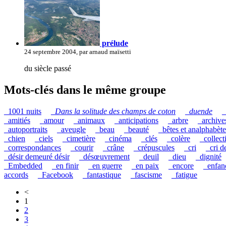
prélude
24 septembre 2004, par arnaud maïsetti
du siècle passé
Mots-clés dans le même groupe
_1001 nuits
_
Dans la solitude des champs de coton
_
duende
_
_amitiés
_amour
_animaux
_anticipations
_arbre
_archive
_autoportraits
_aveugle
_beau
_beauté
_bêtes et analphabète
_chien
_ciels
_cimetière
_cinéma
_clés
_colère
_collect
_correspondances
_courir
_crâne
_crépuscules
_cri
_cri d
_désir demeuré désir
_désœuvrement
_deuil
_dieu
_dignité
_Embedded
_en finir
_en guerre
_en paix
_encore
_enfan
accords
_Facebook
_fantastique
_fascisme
_fatigue
<
1
2
3