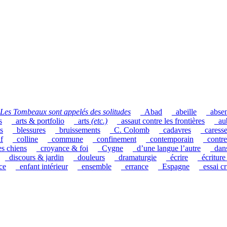
Les Tombeaux sont appelés des solitudes
_Abad
_abeille
_abse
s
_arts & portfolio
_arts
(etc.)
_assaut contre les frontières
_au
s
_blessures
_bruissements
_C. Colomb
_cadavres
_caress
if
_colline
_commune
_confinement
_contemporain
_contre
es chiens
_croyance & foi
_Cygne
_d’une langue l’autre
_dan
_discours & jardin
_douleurs
_dramaturgie
_écrire
_écriture
ce
_enfant intérieur
_ensemble
_errance
_Espagne
_essai cr