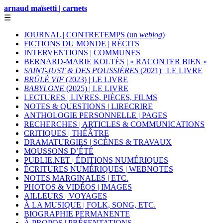
arnaud maïsetti | carnets
☰
JOURNAL | CONTRETEMPS (un
weblog
)
FICTIONS DU MONDE | RÉCITS
INTERVENTIONS | COMMUNES
BERNARD-MARIE KOLTÈS | « RACONTER BIEN »
SAINT-JUST & DES POUSSIÈRES
(2021) | LE LIVRE
BRÛLÉ VIF
(2023) | LE LIVRE
BABYLONE
(2025) | LE LIVRE
LECTURES | LIVRES, PIÈCES, FILMS
NOTES & QUESTIONS | LIRECRIRE
ANTHOLOGIE PERSONNELLE | PAGES
RECHERCHES | ARTICLES & COMMUNICATIONS
CRITIQUES | THÉÂTRE
DRAMATURGIES | SCÈNES & TRAVAUX
MOUSSONS D’ÉTÉ
PUBLIE.NET | ÉDITIONS NUMÉRIQUES
ÉCRITURES NUMÉRIQUES | WEBNOTES
NOTES MARGINALES | ETC.
PHOTOS & VIDÉOS | IMAGES
AILLEURS | VOYAGES
À LA MUSIQUE | FOLK, SONG, ETC.
BIOGRAPHIE PERMANENTE
À PROPOS | PRÉSENTATIONS