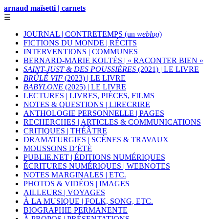
arnaud maïsetti | carnets
☰
JOURNAL | CONTRETEMPS (un
weblog
)
FICTIONS DU MONDE | RÉCITS
INTERVENTIONS | COMMUNES
BERNARD-MARIE KOLTÈS | « RACONTER BIEN »
SAINT-JUST & DES POUSSIÈRES
(2021) | LE LIVRE
BRÛLÉ VIF
(2023) | LE LIVRE
BABYLONE
(2025) | LE LIVRE
LECTURES | LIVRES, PIÈCES, FILMS
NOTES & QUESTIONS | LIRECRIRE
ANTHOLOGIE PERSONNELLE | PAGES
RECHERCHES | ARTICLES & COMMUNICATIONS
CRITIQUES | THÉÂTRE
DRAMATURGIES | SCÈNES & TRAVAUX
MOUSSONS D’ÉTÉ
PUBLIE.NET | ÉDITIONS NUMÉRIQUES
ÉCRITURES NUMÉRIQUES | WEBNOTES
NOTES MARGINALES | ETC.
PHOTOS & VIDÉOS | IMAGES
AILLEURS | VOYAGES
À LA MUSIQUE | FOLK, SONG, ETC.
BIOGRAPHIE PERMANENTE
À PROPOS | PRÉSENTATIONS