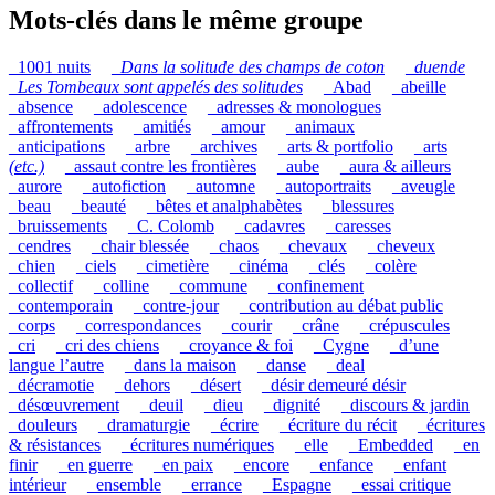
Mots-clés dans le même groupe
_1001 nuits
_
Dans la solitude des champs de coton
_
duende
_
Les Tombeaux sont appelés des solitudes
_Abad
_abeille
_absence
_adolescence
_adresses & monologues
_affrontements
_amitiés
_amour
_animaux
_anticipations
_arbre
_archives
_arts & portfolio
_arts
(etc.)
_assaut contre les frontières
_aube
_aura & ailleurs
_aurore
_autofiction
_automne
_autoportraits
_aveugle
_beau
_beauté
_bêtes et analphabètes
_blessures
_bruissements
_C. Colomb
_cadavres
_caresses
_cendres
_chair blessée
_chaos
_chevaux
_cheveux
_chien
_ciels
_cimetière
_cinéma
_clés
_colère
_collectif
_colline
_commune
_confinement
_contemporain
_contre-jour
_contribution au débat public
_corps
_correspondances
_courir
_crâne
_crépuscules
_cri
_cri des chiens
_croyance & foi
_Cygne
_d’une
langue l’autre
_dans la maison
_danse
_deal
_décramotie
_dehors
_désert
_désir demeuré désir
_désœuvrement
_deuil
_dieu
_dignité
_discours & jardin
_douleurs
_dramaturgie
_écrire
_écriture du récit
_écritures
& résistances
_écritures numériques
_elle
_Embedded
_en
finir
_en guerre
_en paix
_encore
_enfance
_enfant
intérieur
_ensemble
_errance
_Espagne
_essai critique