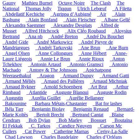
Gauny
Mathieu Burnel
Octave Noire
The Clash
The
National
Thomas Jolly
Tiqqun
Ulrich Lebœuf
_A Filetta
_Abdellatif Kechiche
_Agrippa d’Aubigné
_Air
_Alain
Bashung
_Alain Bonfand
_Alain Fleischer
_Albane Gellé
_Alexandra Saemmer
_Alexandre Desplats
_Alfred de
Musset
_Alfred Hitchcock
_Alix Cléo Roubaud
_Aloysius
Bertrand
_Ana nb
_André Breton
_André Du Bouchet
_André Gide
_André Markowicz
_André Pieyre de
Mandriargues
_Andréï Tarkovski
_Ane Brun
_Ane Burn
_Angel Olsen
_Anne Collongues
_Anne Hébert
_Anne-
Laure Liégeois
_Annie Le Brun
_Annie Rioux
_Anton
Tchekhov
_Antonin Artaud
_Antonio Gramsci
_Antonio
Machado
_Antony & The Johnsons
_Apichatpong
Weerasethakul
_Aragon
_Armand Dupuy
_Armand Gatti
_Armand Méliès
_Arnaud des Pallières
_Arnaud Michniak
_Arnaud Rykner
_Arnold Schoenberg
_Art Brut
_Arthur
Rimbaud
_Atlantide
_Auguste Blanqui
_Auguste Rodin
_Augustin
_Aurélia Guillet
_Aurélie Bellanger
_Bakounine
_Barbara Métais-Chastanier
_Bat for lashes
_Béla Tarr
_Benjamin Biolay
_Benjamin Renaud
_Bernard-
Marie Koltès
_Bertolt Brecht
_Bertrand Cantat
_Blaise
Cendrars
_Bob Dylan
_Bob Marley
_Bossuet
_Boutaïna
El Fekkak
_C. Tarkos
_Candice Nguyen
_Carson Mc
Cullers
_Cat Power
_Catherine Marnas
_Cerisy-La-Salle
_Chad Lawson
_Charles Baudelaire
_Charles d’Orléans