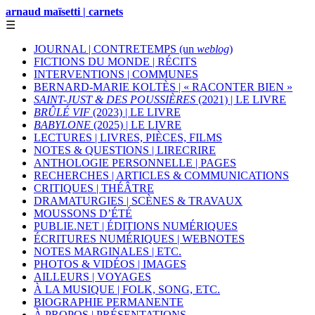
arnaud maïsetti | carnets
☰
JOURNAL | CONTRETEMPS (un
weblog
)
FICTIONS DU MONDE | RÉCITS
INTERVENTIONS | COMMUNES
BERNARD-MARIE KOLTÈS | « RACONTER BIEN »
SAINT-JUST & DES POUSSIÈRES
(2021) | LE LIVRE
BRÛLÉ VIF
(2023) | LE LIVRE
BABYLONE
(2025) | LE LIVRE
LECTURES | LIVRES, PIÈCES, FILMS
NOTES & QUESTIONS | LIRECRIRE
ANTHOLOGIE PERSONNELLE | PAGES
RECHERCHES | ARTICLES & COMMUNICATIONS
CRITIQUES | THÉÂTRE
DRAMATURGIES | SCÈNES & TRAVAUX
MOUSSONS D’ÉTÉ
PUBLIE.NET | ÉDITIONS NUMÉRIQUES
ÉCRITURES NUMÉRIQUES | WEBNOTES
NOTES MARGINALES | ETC.
PHOTOS & VIDÉOS | IMAGES
AILLEURS | VOYAGES
À LA MUSIQUE | FOLK, SONG, ETC.
BIOGRAPHIE PERMANENTE
À PROPOS | PRÉSENTATIONS