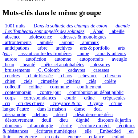
Mots-clés dans le même groupe
_1001 nuits
_
Dans la solitude des champs de coton
_
duende
_
Les Tombeaux sont appelés des solitudes
_Abad
_abeille
_absence
_adolescence
_adresses & monologues
_affrontements
_amitiés
_amour
_animaux
_anticipations
_arbre
_archives
_arts & portfolio
_arts
(etc.)
_assaut contre les frontières
_aube
_aura & ailleurs
_aurore
_autofiction
_automne
_autoportraits
_aveugle
_beau
_beauté
_bêtes et analphabètes
_blessures
_bruissements
_C. Colomb
_cadavres
_caresses
_cendres
_chair blessée
_chaos
_chevaux
_cheveux
_chien
_ciels
_cimetière
_cinéma
_clés
_colère
_collectif
_colline
_commune
_confinement
_contemporain
_contre-jour
_contribution au débat public
_corps
_correspondances
_courir
_crâne
_crépuscules
_cri
_cri des chiens
_croyance & foi
_Cygne
_d’une
langue l’autre
_dans la maison
_danse
_deal
_décramotie
_dehors
_désert
_désir demeuré désir
_désœuvrement
_deuil
_dieu
_dignité
_discours & jardin
_douleurs
_dramaturgie
_écrire
_écriture du récit
_écritures
& résistances
_écritures numériques
_elle
_Embedded
_en
finir
_en guerre
_en paix
_encore
_enfance
_enfant