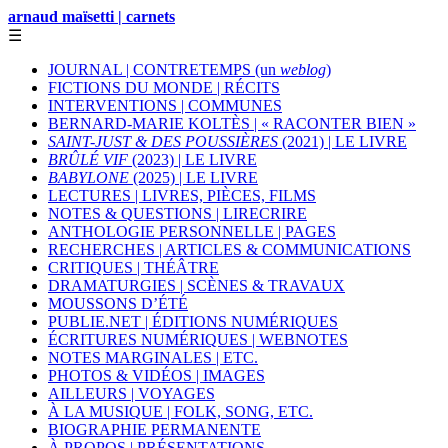
arnaud maïsetti | carnets
☰
JOURNAL | CONTRETEMPS (un
weblog
)
FICTIONS DU MONDE | RÉCITS
INTERVENTIONS | COMMUNES
BERNARD-MARIE KOLTÈS | « RACONTER BIEN »
SAINT-JUST & DES POUSSIÈRES
(2021) | LE LIVRE
BRÛLÉ VIF
(2023) | LE LIVRE
BABYLONE
(2025) | LE LIVRE
LECTURES | LIVRES, PIÈCES, FILMS
NOTES & QUESTIONS | LIRECRIRE
ANTHOLOGIE PERSONNELLE | PAGES
RECHERCHES | ARTICLES & COMMUNICATIONS
CRITIQUES | THÉÂTRE
DRAMATURGIES | SCÈNES & TRAVAUX
MOUSSONS D’ÉTÉ
PUBLIE.NET | ÉDITIONS NUMÉRIQUES
ÉCRITURES NUMÉRIQUES | WEBNOTES
NOTES MARGINALES | ETC.
PHOTOS & VIDÉOS | IMAGES
AILLEURS | VOYAGES
À LA MUSIQUE | FOLK, SONG, ETC.
BIOGRAPHIE PERMANENTE
À PROPOS | PRÉSENTATIONS