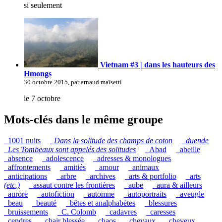
si seulement
Vietnam #3 | dans les hauteurs des
Hmongs
30 octobre 2015, par arnaud maïsetti
le 7 octobre
Mots-clés dans le même groupe
_1001 nuits
_
Dans la solitude des champs de coton
_
duende
_
Les Tombeaux sont appelés des solitudes
_Abad
_abeille
_absence
_adolescence
_adresses & monologues
_affrontements
_amitiés
_amour
_animaux
_anticipations
_arbre
_archives
_arts & portfolio
_arts
(etc.)
_assaut contre les frontières
_aube
_aura & ailleurs
_aurore
_autofiction
_automne
_autoportraits
_aveugle
_beau
_beauté
_bêtes et analphabètes
_blessures
_bruissements
_C. Colomb
_cadavres
_caresses
_cendres
_chair blessée
_chaos
_chevaux
_cheveux