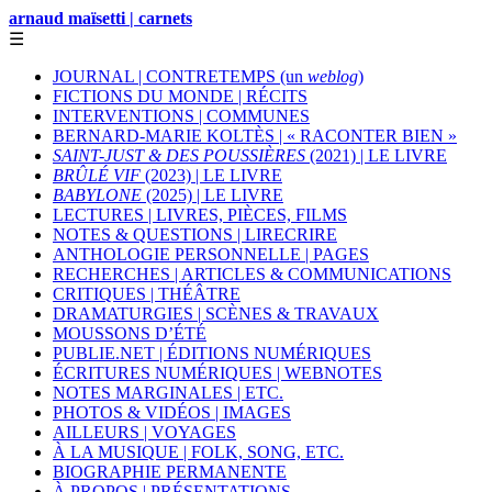
arnaud maïsetti | carnets
☰
JOURNAL | CONTRETEMPS (un
weblog
)
FICTIONS DU MONDE | RÉCITS
INTERVENTIONS | COMMUNES
BERNARD-MARIE KOLTÈS | « RACONTER BIEN »
SAINT-JUST & DES POUSSIÈRES
(2021) | LE LIVRE
BRÛLÉ VIF
(2023) | LE LIVRE
BABYLONE
(2025) | LE LIVRE
LECTURES | LIVRES, PIÈCES, FILMS
NOTES & QUESTIONS | LIRECRIRE
ANTHOLOGIE PERSONNELLE | PAGES
RECHERCHES | ARTICLES & COMMUNICATIONS
CRITIQUES | THÉÂTRE
DRAMATURGIES | SCÈNES & TRAVAUX
MOUSSONS D’ÉTÉ
PUBLIE.NET | ÉDITIONS NUMÉRIQUES
ÉCRITURES NUMÉRIQUES | WEBNOTES
NOTES MARGINALES | ETC.
PHOTOS & VIDÉOS | IMAGES
AILLEURS | VOYAGES
À LA MUSIQUE | FOLK, SONG, ETC.
BIOGRAPHIE PERMANENTE
À PROPOS | PRÉSENTATIONS