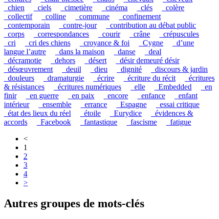
_chien
_ciels
_cimetière
_cinéma
_clés
_colère
_collectif
_colline
_commune
_confinement
_contemporain
_contre-jour
_contribution au débat public
_corps
_correspondances
_courir
_crâne
_crépuscules
_cri
_cri des chiens
_croyance & foi
_Cygne
_d’une
langue l’autre
_dans la maison
_danse
_deal
_décramotie
_dehors
_désert
_désir demeuré désir
_désœuvrement
_deuil
_dieu
_dignité
_discours & jardin
_douleurs
_dramaturgie
_écrire
_écriture du récit
_écritures
& résistances
_écritures numériques
_elle
_Embedded
_en
finir
_en guerre
_en paix
_encore
_enfance
_enfant
intérieur
_ensemble
_errance
_Espagne
_essai critique
_état des lieux du réel
_étoile
_Eurydice
_évidences &
accords
_Facebook
_fantastique
_fascisme
_fatigue
<
1
2
3
4
>
Autres groupes de mots-clés