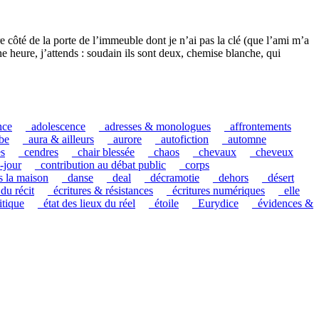
re côté de la porte de l’immeuble dont je n’ai pas la clé (que l’ami m’a
e heure, j’attends : soudain ils sont deux, chemise blanche, qui
nce
_adolescence
_adresses & monologues
_affrontements
be
_aura & ailleurs
_aurore
_autofiction
_automne
es
_cendres
_chair blessée
_chaos
_chevaux
_cheveux
-jour
_contribution au débat public
_corps
s la maison
_danse
_deal
_décramotie
_dehors
_désert
 du récit
_écritures & résistances
_écritures numériques
_elle
itique
_état des lieux du réel
_étoile
_Eurydice
_évidences &