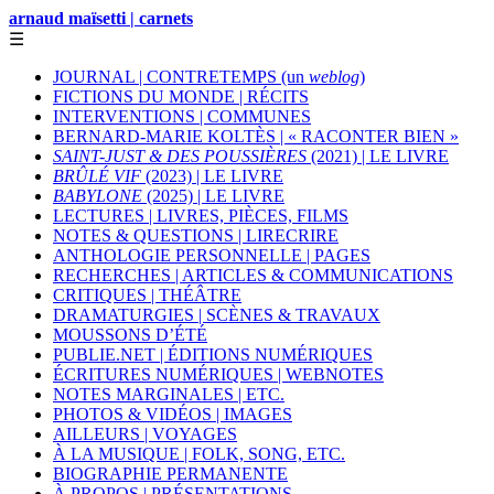
arnaud maïsetti | carnets
☰
JOURNAL | CONTRETEMPS (un
weblog
)
FICTIONS DU MONDE | RÉCITS
INTERVENTIONS | COMMUNES
BERNARD-MARIE KOLTÈS | « RACONTER BIEN »
SAINT-JUST & DES POUSSIÈRES
(2021) | LE LIVRE
BRÛLÉ VIF
(2023) | LE LIVRE
BABYLONE
(2025) | LE LIVRE
LECTURES | LIVRES, PIÈCES, FILMS
NOTES & QUESTIONS | LIRECRIRE
ANTHOLOGIE PERSONNELLE | PAGES
RECHERCHES | ARTICLES & COMMUNICATIONS
CRITIQUES | THÉÂTRE
DRAMATURGIES | SCÈNES & TRAVAUX
MOUSSONS D’ÉTÉ
PUBLIE.NET | ÉDITIONS NUMÉRIQUES
ÉCRITURES NUMÉRIQUES | WEBNOTES
NOTES MARGINALES | ETC.
PHOTOS & VIDÉOS | IMAGES
AILLEURS | VOYAGES
À LA MUSIQUE | FOLK, SONG, ETC.
BIOGRAPHIE PERMANENTE
À PROPOS | PRÉSENTATIONS