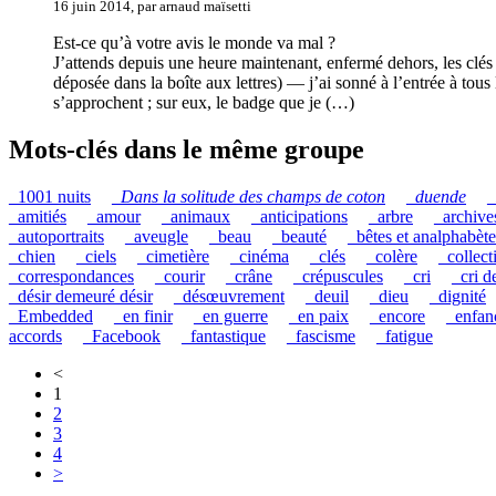
16 juin 2014, par arnaud maïsetti
Est-ce qu’à votre avis le monde va mal ?
J’attends depuis une heure maintenant, enfermé dehors, les clés d
déposée dans la boîte aux lettres) — j’ai sonné à l’entrée à tou
s’approchent ; sur eux, le badge que je (…)
Mots-clés dans le même groupe
_1001 nuits
_
Dans la solitude des champs de coton
_
duende
_
_amitiés
_amour
_animaux
_anticipations
_arbre
_archive
_autoportraits
_aveugle
_beau
_beauté
_bêtes et analphabète
_chien
_ciels
_cimetière
_cinéma
_clés
_colère
_collect
_correspondances
_courir
_crâne
_crépuscules
_cri
_cri d
_désir demeuré désir
_désœuvrement
_deuil
_dieu
_dignité
_Embedded
_en finir
_en guerre
_en paix
_encore
_enfan
accords
_Facebook
_fantastique
_fascisme
_fatigue
<
1
2
3
4
>