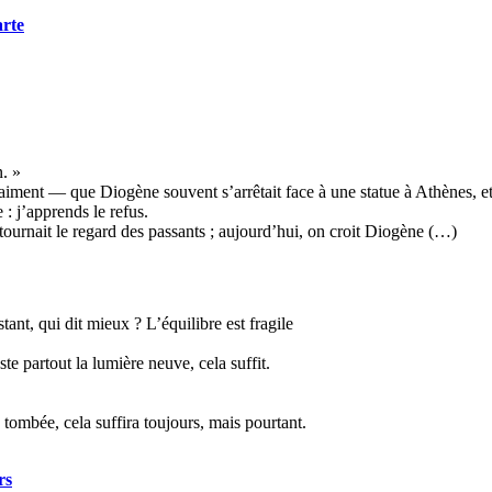
arte
n. »
ment — que Diogène souvent s’arrêtait face à une statue à Athènes, et t
 : j’apprends le refus.
urnait le regard des passants ; aujourd’hui, on croit Diogène (…)
stant, qui dit mieux ? L’équilibre est fragile
ste partout la lumière neuve, cela suffit.
 tombée, cela suffira toujours, mais pourtant.
rs