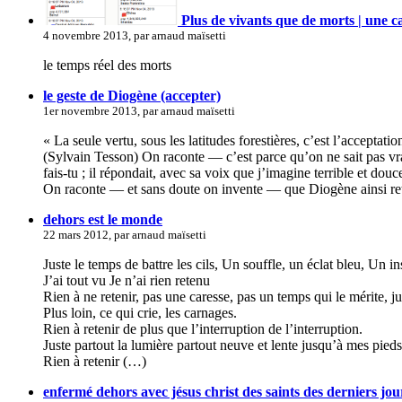
Plus de vivants que de morts | une c
4 novembre 2013, par arnaud maïsetti
le temps réel des morts
le geste de Diogène (accepter)
1er novembre 2013, par arnaud maïsetti
« La seule vertu, sous les latitudes forestières, c’est l’acceptatio
(Sylvain Tesson) On raconte — c’est parce qu’on ne sait pas vrai
fais-tu ; il répondait, avec sa voix que j’imagine terrible et douce
On raconte — et sans doute on invente — que Diogène ainsi reto
dehors est le monde
22 mars 2012, par arnaud maïsetti
Juste le temps de battre les cils, Un souffle, un éclat bleu, Un in
J’ai tout vu Je n’ai rien retenu
Rien à ne retenir, pas une caresse, pas un temps qui le mérite, ju
Plus loin, ce qui crie, les carnages.
Rien à retenir de plus que l’interruption de l’interruption.
Juste partout la lumière partout neuve et lente jusqu’à mes pieds
Rien à retenir (…)
enfermé dehors avec jésus christ des saints des derniers jou