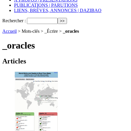
PUBLICATIONS | PARUTIONS
LIENS, BRÈVES, ANNONCES | DAZIBAO
Rechercher :
Accueil
> Mots-clés > _Écrire >
_oracles
_oracles
Articles