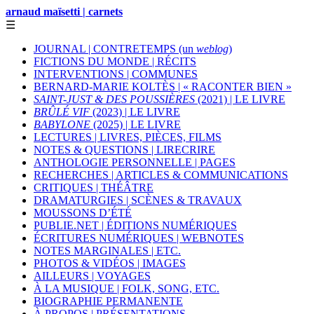
arnaud maïsetti | carnets
☰
JOURNAL | CONTRETEMPS (un
weblog
)
FICTIONS DU MONDE | RÉCITS
INTERVENTIONS | COMMUNES
BERNARD-MARIE KOLTÈS | « RACONTER BIEN »
SAINT-JUST & DES POUSSIÈRES
(2021) | LE LIVRE
BRÛLÉ VIF
(2023) | LE LIVRE
BABYLONE
(2025) | LE LIVRE
LECTURES | LIVRES, PIÈCES, FILMS
NOTES & QUESTIONS | LIRECRIRE
ANTHOLOGIE PERSONNELLE | PAGES
RECHERCHES | ARTICLES & COMMUNICATIONS
CRITIQUES | THÉÂTRE
DRAMATURGIES | SCÈNES & TRAVAUX
MOUSSONS D’ÉTÉ
PUBLIE.NET | ÉDITIONS NUMÉRIQUES
ÉCRITURES NUMÉRIQUES | WEBNOTES
NOTES MARGINALES | ETC.
PHOTOS & VIDÉOS | IMAGES
AILLEURS | VOYAGES
À LA MUSIQUE | FOLK, SONG, ETC.
BIOGRAPHIE PERMANENTE
À PROPOS | PRÉSENTATIONS