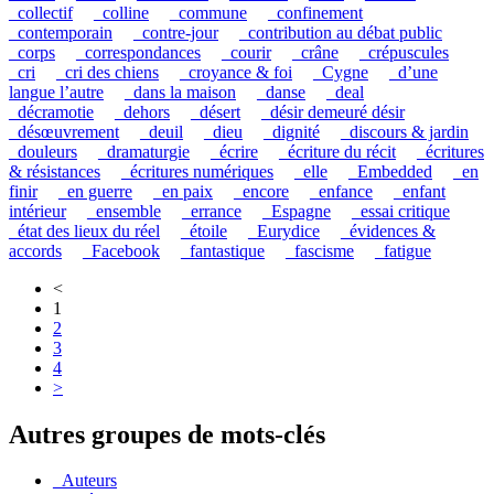
_collectif
_colline
_commune
_confinement
_contemporain
_contre-jour
_contribution au débat public
_corps
_correspondances
_courir
_crâne
_crépuscules
_cri
_cri des chiens
_croyance & foi
_Cygne
_d’une
langue l’autre
_dans la maison
_danse
_deal
_décramotie
_dehors
_désert
_désir demeuré désir
_désœuvrement
_deuil
_dieu
_dignité
_discours & jardin
_douleurs
_dramaturgie
_écrire
_écriture du récit
_écritures
& résistances
_écritures numériques
_elle
_Embedded
_en
finir
_en guerre
_en paix
_encore
_enfance
_enfant
intérieur
_ensemble
_errance
_Espagne
_essai critique
_état des lieux du réel
_étoile
_Eurydice
_évidences &
accords
_Facebook
_fantastique
_fascisme
_fatigue
<
1
2
3
4
>
Autres groupes de mots-clés
_Auteurs