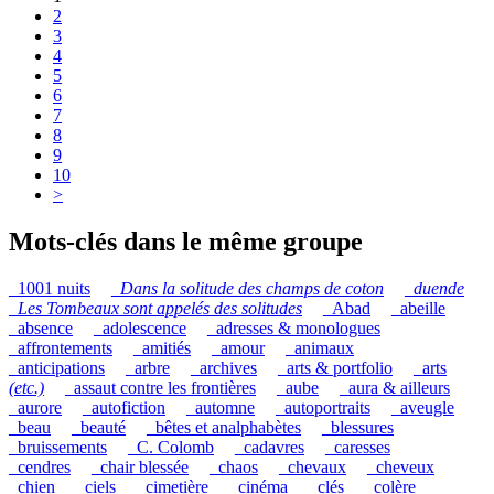
2
3
4
5
6
7
8
9
10
>
Mots-clés dans le même groupe
_1001 nuits
_
Dans la solitude des champs de coton
_
duende
_
Les Tombeaux sont appelés des solitudes
_Abad
_abeille
_absence
_adolescence
_adresses & monologues
_affrontements
_amitiés
_amour
_animaux
_anticipations
_arbre
_archives
_arts & portfolio
_arts
(etc.)
_assaut contre les frontières
_aube
_aura & ailleurs
_aurore
_autofiction
_automne
_autoportraits
_aveugle
_beau
_beauté
_bêtes et analphabètes
_blessures
_bruissements
_C. Colomb
_cadavres
_caresses
_cendres
_chair blessée
_chaos
_chevaux
_cheveux
_chien
_ciels
_cimetière
_cinéma
_clés
_colère