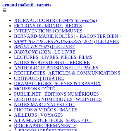
arnaud maïsetti | carnets
☰
JOURNAL | CONTRETEMPS (un
weblog
)
FICTIONS DU MONDE | RÉCITS
INTERVENTIONS | COMMUNES
BERNARD-MARIE KOLTÈS | « RACONTER BIEN »
SAINT-JUST & DES POUSSIÈRES
(2021) | LE LIVRE
BRÛLÉ VIF
(2023) | LE LIVRE
BABYLONE
(2025) | LE LIVRE
LECTURES | LIVRES, PIÈCES, FILMS
NOTES & QUESTIONS | LIRECRIRE
ANTHOLOGIE PERSONNELLE | PAGES
RECHERCHES | ARTICLES & COMMUNICATIONS
CRITIQUES | THÉÂTRE
DRAMATURGIES | SCÈNES & TRAVAUX
MOUSSONS D’ÉTÉ
PUBLIE.NET | ÉDITIONS NUMÉRIQUES
ÉCRITURES NUMÉRIQUES | WEBNOTES
NOTES MARGINALES | ETC.
PHOTOS & VIDÉOS | IMAGES
AILLEURS | VOYAGES
À LA MUSIQUE | FOLK, SONG, ETC.
BIOGRAPHIE PERMANENTE
À PROPOS | PRÉSENTATIONS