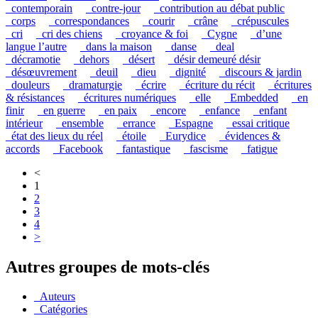
_contemporain
_contre-jour
_contribution au débat public
_corps
_correspondances
_courir
_crâne
_crépuscules
_cri
_cri des chiens
_croyance & foi
_Cygne
_d’une
langue l’autre
_dans la maison
_danse
_deal
_décramotie
_dehors
_désert
_désir demeuré désir
_désœuvrement
_deuil
_dieu
_dignité
_discours & jardin
_douleurs
_dramaturgie
_écrire
_écriture du récit
_écritures
& résistances
_écritures numériques
_elle
_Embedded
_en
finir
_en guerre
_en paix
_encore
_enfance
_enfant
intérieur
_ensemble
_errance
_Espagne
_essai critique
_état des lieux du réel
_étoile
_Eurydice
_évidences &
accords
_Facebook
_fantastique
_fascisme
_fatigue
<
1
2
3
4
>
Autres groupes de mots-clés
_Auteurs
_Catégories