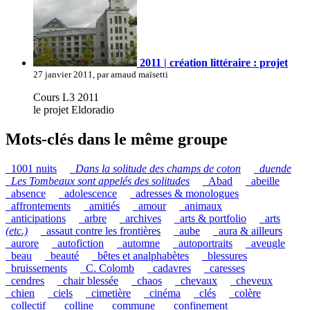
2011 | création littéraire : projet
27 janvier 2011, par arnaud maïsetti
Cours L3 2011
le projet Eldoradio
Mots-clés dans le même groupe
_1001 nuits
_
Dans la solitude des champs de coton
_
duende
_
Les Tombeaux sont appelés des solitudes
_Abad
_abeille
_absence
_adolescence
_adresses & monologues
_affrontements
_amitiés
_amour
_animaux
_anticipations
_arbre
_archives
_arts & portfolio
_arts
(etc.)
_assaut contre les frontières
_aube
_aura & ailleurs
_aurore
_autofiction
_automne
_autoportraits
_aveugle
_beau
_beauté
_bêtes et analphabètes
_blessures
_bruissements
_C. Colomb
_cadavres
_caresses
_cendres
_chair blessée
_chaos
_chevaux
_cheveux
_chien
_ciels
_cimetière
_cinéma
_clés
_colère
_collectif
_colline
_commune
_confinement