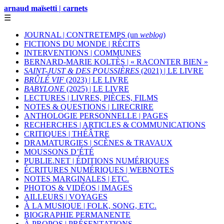
arnaud maïsetti | carnets
☰
JOURNAL | CONTRETEMPS (un
weblog
)
FICTIONS DU MONDE | RÉCITS
INTERVENTIONS | COMMUNES
BERNARD-MARIE KOLTÈS | « RACONTER BIEN »
SAINT-JUST & DES POUSSIÈRES
(2021) | LE LIVRE
BRÛLÉ VIF
(2023) | LE LIVRE
BABYLONE
(2025) | LE LIVRE
LECTURES | LIVRES, PIÈCES, FILMS
NOTES & QUESTIONS | LIRECRIRE
ANTHOLOGIE PERSONNELLE | PAGES
RECHERCHES | ARTICLES & COMMUNICATIONS
CRITIQUES | THÉÂTRE
DRAMATURGIES | SCÈNES & TRAVAUX
MOUSSONS D’ÉTÉ
PUBLIE.NET | ÉDITIONS NUMÉRIQUES
ÉCRITURES NUMÉRIQUES | WEBNOTES
NOTES MARGINALES | ETC.
PHOTOS & VIDÉOS | IMAGES
AILLEURS | VOYAGES
À LA MUSIQUE | FOLK, SONG, ETC.
BIOGRAPHIE PERMANENTE
À PROPOS | PRÉSENTATIONS