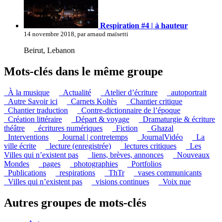
Respiration #4 | à hauteur
14 novembre 2018, par arnaud maïsetti
Beirut, Lebanon
Mots-clés dans le même groupe
_À la musique
_Actualité
_Atelier d’écriture
_autoportrait
_Autre Savoir ici
_Carnets Koltès
_Chantier critique
_Chantier traduction
_Contre-dictionnaire de l’époque
_Création littéraire
_Départ & voyage
_Dramaturgie & écriture
théâtre
_écritures numériques
_Fiction
_Ghazal
_Interventions
_Journal | contretemps
_JournalVidéo
_La
ville écrite
_lecture (enregistrée)
_lectures critiques
_Les
Villes qui n’existent pas
_liens, brèves, annonces
_Nouveaux
Mondes
_pages
_photographies
_Portfolios
_Publications
_respirations
_ThTr
_vases communicants
_Villes qui n’existent pas
_visions continues
_Voix nue
Autres groupes de mots-clés