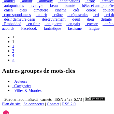
_amitiés
_amour
_animaux
_anticipations
_arbre
_archive
_autoportraits
_aveugle
_beau
_beauté
_bêtes et analphabète
_chien
_ciels
_cimetière
_cinéma
_clés
_colère
_collect
_correspondances
_courir
_crâne
_crépuscules
_cri
_cri d
_désir demeuré désir
_désœuvrement
_deuil
_dieu
_dignité
_Embedded
_en finir
_en guerre
_en paix
_encore
_enfan
accords
_Facebook
_fantastique
_fascisme
_fatigue
<
1
2
3
4
>
Autres groupes de mots-clés
_Auteurs
_Catégories
_Villes & Mondes
- 2026 arnaud maïsetti | carnets | ISSN 2428-6273 |
Plan du site
|
Se connecter
|
Contact
|
RSS 2.0