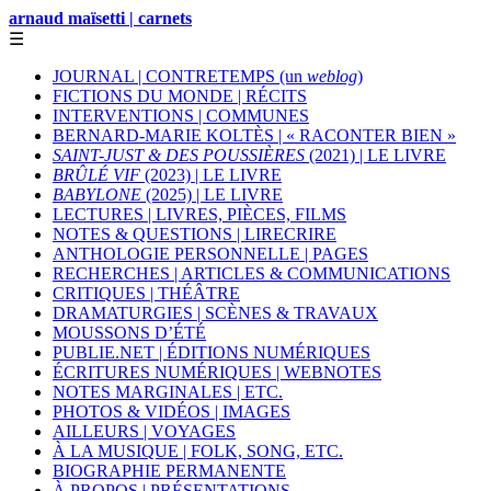
arnaud maïsetti | carnets
☰
JOURNAL | CONTRETEMPS (un
weblog
)
FICTIONS DU MONDE | RÉCITS
INTERVENTIONS | COMMUNES
BERNARD-MARIE KOLTÈS | « RACONTER BIEN »
SAINT-JUST & DES POUSSIÈRES
(2021) | LE LIVRE
BRÛLÉ VIF
(2023) | LE LIVRE
BABYLONE
(2025) | LE LIVRE
LECTURES | LIVRES, PIÈCES, FILMS
NOTES & QUESTIONS | LIRECRIRE
ANTHOLOGIE PERSONNELLE | PAGES
RECHERCHES | ARTICLES & COMMUNICATIONS
CRITIQUES | THÉÂTRE
DRAMATURGIES | SCÈNES & TRAVAUX
MOUSSONS D’ÉTÉ
PUBLIE.NET | ÉDITIONS NUMÉRIQUES
ÉCRITURES NUMÉRIQUES | WEBNOTES
NOTES MARGINALES | ETC.
PHOTOS & VIDÉOS | IMAGES
AILLEURS | VOYAGES
À LA MUSIQUE | FOLK, SONG, ETC.
BIOGRAPHIE PERMANENTE
À PROPOS | PRÉSENTATIONS