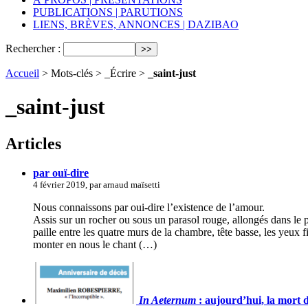
PUBLICATIONS | PARUTIONS
LIENS, BRÈVES, ANNONCES | DAZIBAO
Rechercher :
Accueil
> Mots-clés > _Écrire >
_saint-just
_saint-just
Articles
par ouï-dire
4 février 2019, par arnaud maïsetti
Nous connaissons par oui-dire l’existence de l’amour.
Assis sur un rocher ou sous un parasol rouge, allongés dans le p
paille entre les quatre murs de la chambre, tête basse, les yeux 
monter en nous le chant (…)
In Aeternum
: aujourd’hui, la mort d