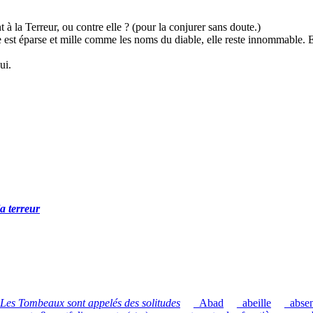
à la Terreur, ou contre elle ? (pour la conjurer sans doute.)
le est éparse et mille comme les noms du diable, elle reste innommable. Et
ui.
la terreur
Les Tombeaux sont appelés des solitudes
_Abad
_abeille
_abse