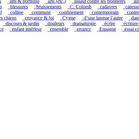
s
_arts & portfolio
_arts
(etc.)
_assaut contre les frontières
_au
s
_blessures
_bruissements
_C. Colomb
_cadavres
_caress
if
_colline
_commune
_confinement
_contemporain
_contre
es chiens
_croyance & foi
_Cygne
_d’une langue l’autre
_dan
_discours & jardin
_douleurs
_dramaturgie
_écrire
_écriture
ce
_enfant intérieur
_ensemble
_errance
_Espagne
_essai cr