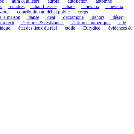
be
_aura & ailleurs
_aurore
_autofiction
_automne
es
_cendres
_chair blessée
_chaos
_chevaux
_cheveux
-jour
_contribution au débat public
_corps
s la maison
_danse
_deal
_décramotie
_dehors
_désert
 du récit
_écritures & résistances
_écritures numériques
_elle
itique
_état des lieux du réel
_étoile
_Eurydice
_évidences &