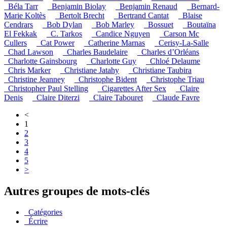
_Béla Tarr
_Benjamin Biolay
_Benjamin Renaud
_Bernard-
Marie Koltès
_Bertolt Brecht
_Bertrand Cantat
_Blaise
Cendrars
_Bob Dylan
_Bob Marley
_Bossuet
_Boutaïna
El Fekkak
_C. Tarkos
_Candice Nguyen
_Carson Mc
Cullers
_Cat Power
_Catherine Marnas
_Cerisy-La-Salle
_Chad Lawson
_Charles Baudelaire
_Charles d’Orléans
_Charlotte Gainsbourg
_Charlotte Guy
_Chloé Delaume
_Chris Marker
_Christiane Jatahy
_Christiane Taubira
_Christine Jeanney
_Christophe Bident
_Christophe Triau
_Christopher Paul Stelling
_Cigarettes After Sex
_Claire
Denis
_Claire Diterzi
_Claire Tabouret
_Claude Favre
<
1
2
3
4
5
>
Autres groupes de mots-clés
_Catégories
_Écrire