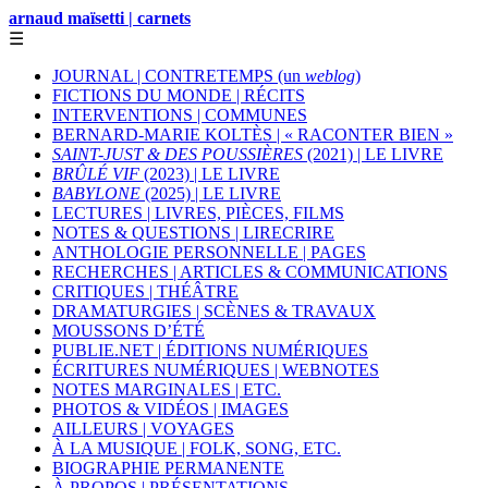
arnaud maïsetti | carnets
☰
JOURNAL | CONTRETEMPS (un
weblog
)
FICTIONS DU MONDE | RÉCITS
INTERVENTIONS | COMMUNES
BERNARD-MARIE KOLTÈS | « RACONTER BIEN »
SAINT-JUST & DES POUSSIÈRES
(2021) | LE LIVRE
BRÛLÉ VIF
(2023) | LE LIVRE
BABYLONE
(2025) | LE LIVRE
LECTURES | LIVRES, PIÈCES, FILMS
NOTES & QUESTIONS | LIRECRIRE
ANTHOLOGIE PERSONNELLE | PAGES
RECHERCHES | ARTICLES & COMMUNICATIONS
CRITIQUES | THÉÂTRE
DRAMATURGIES | SCÈNES & TRAVAUX
MOUSSONS D’ÉTÉ
PUBLIE.NET | ÉDITIONS NUMÉRIQUES
ÉCRITURES NUMÉRIQUES | WEBNOTES
NOTES MARGINALES | ETC.
PHOTOS & VIDÉOS | IMAGES
AILLEURS | VOYAGES
À LA MUSIQUE | FOLK, SONG, ETC.
BIOGRAPHIE PERMANENTE
À PROPOS | PRÉSENTATIONS