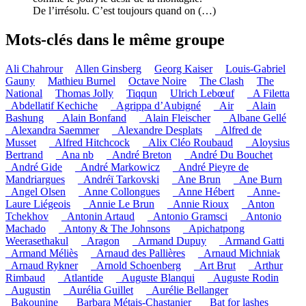
De l’irrésolu. C’est toujours quand on (…)
Mots-clés dans le même groupe
Ali Chahrour
Allen Ginsberg
Georg Kaiser
Louis-Gabriel
Gauny
Mathieu Burnel
Octave Noire
The Clash
The
National
Thomas Jolly
Tiqqun
Ulrich Lebœuf
_A Filetta
_Abdellatif Kechiche
_Agrippa d’Aubigné
_Air
_Alain
Bashung
_Alain Bonfand
_Alain Fleischer
_Albane Gellé
_Alexandra Saemmer
_Alexandre Desplats
_Alfred de
Musset
_Alfred Hitchcock
_Alix Cléo Roubaud
_Aloysius
Bertrand
_Ana nb
_André Breton
_André Du Bouchet
_André Gide
_André Markowicz
_André Pieyre de
Mandriargues
_Andréï Tarkovski
_Ane Brun
_Ane Burn
_Angel Olsen
_Anne Collongues
_Anne Hébert
_Anne-
Laure Liégeois
_Annie Le Brun
_Annie Rioux
_Anton
Tchekhov
_Antonin Artaud
_Antonio Gramsci
_Antonio
Machado
_Antony & The Johnsons
_Apichatpong
Weerasethakul
_Aragon
_Armand Dupuy
_Armand Gatti
_Armand Méliès
_Arnaud des Pallières
_Arnaud Michniak
_Arnaud Rykner
_Arnold Schoenberg
_Art Brut
_Arthur
Rimbaud
_Atlantide
_Auguste Blanqui
_Auguste Rodin
_Augustin
_Aurélia Guillet
_Aurélie Bellanger
_Bakounine
_Barbara Métais-Chastanier
_Bat for lashes