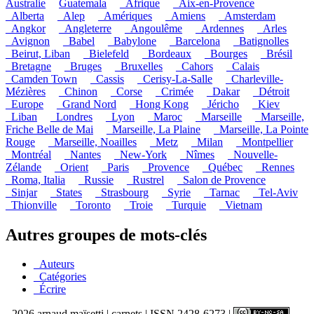
Australie
Guatemala
_Afrique
_Aix-en-Provence
_Alberta
_Alep
_Amériques
_Amiens
_Amsterdam
_Angkor
_Angleterre
_Angoulême
_Ardennes
_Arles
_Avignon
_Babel
_Babylone
_Barcelona
_Batignolles
_Beirut, Liban
_Bielefeld
_Bordeaux
_Bourges
_Brésil
_Bretagne
_Bruges
_Bruxelles
_Cahors
_Calais
_Camden Town
_Cassis
_Cerisy-La-Salle
_Charleville-
Mézières
_Chinon
_Corse
_Crimée
_Dakar
_Détroit
_Europe
_Grand Nord
_Hong Kong
_Jéricho
_Kiev
_Liban
_Londres
_Lyon
_Maroc
_Marseille
_Marseille,
Friche Belle de Mai
_Marseille, La Plaine
_Marseille, La Pointe
Rouge
_Marseille, Noailles
_Metz
_Milan
_Montpellier
_Montréal
_Nantes
_New-York
_Nîmes
_Nouvelle-
Zélande
_Orient
_Paris
_Provence
_Québec
_Rennes
_Roma, Italia
_Russie
_Rustrel
_Salon de Provence
_Sinjar
_States
_Strasbourg
_Syrie
_Tarnac
_Tel-Aviv
_Thionville
_Toronto
_Troie
_Turquie
_Vietnam
Autres groupes de mots-clés
_Auteurs
_Catégories
_Écrire
- 2026 arnaud maïsetti | carnets | ISSN 2428-6273 |