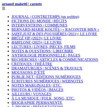
arnaud maïsetti | carnets
☰
JOURNAL | CONTRETEMPS (un
weblog
)
FICTIONS DU MONDE | RÉCITS
INTERVENTIONS | COMMUNES
BERNARD-MARIE KOLTÈS | « RACONTER BIEN »
SAINT-JUST & DES POUSSIÈRES
(2021) | LE LIVRE
BRÛLÉ VIF
(2023) | LE LIVRE
BABYLONE
(2025) | LE LIVRE
LECTURES | LIVRES, PIÈCES, FILMS
NOTES & QUESTIONS | LIRECRIRE
ANTHOLOGIE PERSONNELLE | PAGES
RECHERCHES | ARTICLES & COMMUNICATIONS
CRITIQUES | THÉÂTRE
DRAMATURGIES | SCÈNES & TRAVAUX
MOUSSONS D’ÉTÉ
PUBLIE.NET | ÉDITIONS NUMÉRIQUES
ÉCRITURES NUMÉRIQUES | WEBNOTES
NOTES MARGINALES | ETC.
PHOTOS & VIDÉOS | IMAGES
AILLEURS | VOYAGES
À LA MUSIQUE | FOLK, SONG, ETC.
BIOGRAPHIE PERMANENTE
À PROPOS | PRÉSENTATIONS