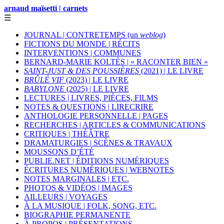
arnaud maïsetti | carnets
☰
JOURNAL | CONTRETEMPS (un
weblog
)
FICTIONS DU MONDE | RÉCITS
INTERVENTIONS | COMMUNES
BERNARD-MARIE KOLTÈS | « RACONTER BIEN »
SAINT-JUST & DES POUSSIÈRES
(2021) | LE LIVRE
BRÛLÉ VIF
(2023) | LE LIVRE
BABYLONE
(2025) | LE LIVRE
LECTURES | LIVRES, PIÈCES, FILMS
NOTES & QUESTIONS | LIRECRIRE
ANTHOLOGIE PERSONNELLE | PAGES
RECHERCHES | ARTICLES & COMMUNICATIONS
CRITIQUES | THÉÂTRE
DRAMATURGIES | SCÈNES & TRAVAUX
MOUSSONS D’ÉTÉ
PUBLIE.NET | ÉDITIONS NUMÉRIQUES
ÉCRITURES NUMÉRIQUES | WEBNOTES
NOTES MARGINALES | ETC.
PHOTOS & VIDÉOS | IMAGES
AILLEURS | VOYAGES
À LA MUSIQUE | FOLK, SONG, ETC.
BIOGRAPHIE PERMANENTE
À PROPOS | PRÉSENTATIONS