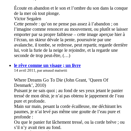
Écoute en abandon et le son et l’ombre du son dans la conque
de la mer où tout plonge.
Victor Segalen
Cette pensée : qu’on ne pense pas assez à l’abandon ; on
l’imagine comme renoncer au mouvement, ou plutôt se laisser
emporter par sa propre faiblesse – cette image aperçue hier à
l’écran, un skieur dévale la pente, poursuivie par une
avalanche, il tombe, se redresse, peut repartir, regarde derrière
lui, voit la furie de la neige le rejoindre, et la regarde une
seconde de trop peut-être, (…)
le rêve comme un visage ; un livre
14 avril 2011, par arnaud maïsetti
Where Dreams Go To Die (John Grant, ’Queen Of
Denmark’, 2010)
Puisant je ne sais quoi ; au fond de ses yeux jetant le panier
tressé de mon désir, je n’ai pas obtenu le jappement de l’eau
pure et profonde.
Main sur main, pesant la corde écailleuse, me déchirant les
paumes, je n’ai levé pas même une goutte de l’eau pure et
profonde :
Ou que le panier fut lâchement tressé, ou la corde brève ; ou
s’il n’y avait rien au fond.