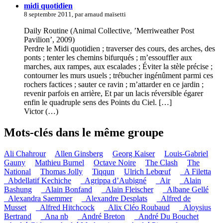
midi quotidien
8 septembre 2011, par arnaud maïsetti
Daily Routine (Animal Collective, ’Merriweather Post
Pavilion’, 2009)
Perdre le Midi quotidien ; traverser des cours, des arches, des
ponts ; tenter les chemins bifurqués ; m’essouffler aux
marches, aux rampes, aux escalades ; Éviter la stèle précise ;
contourner les murs usuels ; trébucher ingénûment parmi ces
rochers factices ; sauter ce ravin ; m’attarder en ce jardin ;
revenir parfois en arrière, Et par un lacis réversible égarer
enfin le quadruple sens des Points du Ciel. […]
Victor (…)
Mots-clés dans le même groupe
Ali Chahrour
Allen Ginsberg
Georg Kaiser
Louis-Gabriel
Gauny
Mathieu Burnel
Octave Noire
The Clash
The
National
Thomas Jolly
Tiqqun
Ulrich Lebœuf
_A Filetta
_Abdellatif Kechiche
_Agrippa d’Aubigné
_Air
_Alain
Bashung
_Alain Bonfand
_Alain Fleischer
_Albane Gellé
_Alexandra Saemmer
_Alexandre Desplats
_Alfred de
Musset
_Alfred Hitchcock
_Alix Cléo Roubaud
_Aloysius
Bertrand
_Ana nb
_André Breton
_André Du Bouchet