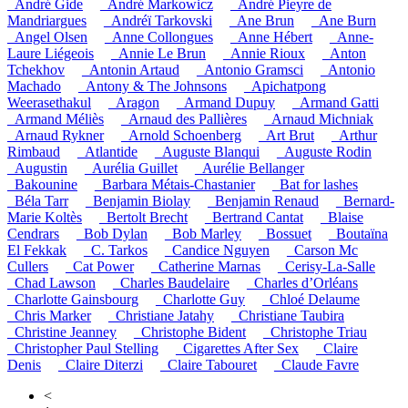
_André Gide
_André Markowicz
_André Pieyre de
Mandriargues
_Andréï Tarkovski
_Ane Brun
_Ane Burn
_Angel Olsen
_Anne Collongues
_Anne Hébert
_Anne-
Laure Liégeois
_Annie Le Brun
_Annie Rioux
_Anton
Tchekhov
_Antonin Artaud
_Antonio Gramsci
_Antonio
Machado
_Antony & The Johnsons
_Apichatpong
Weerasethakul
_Aragon
_Armand Dupuy
_Armand Gatti
_Armand Méliès
_Arnaud des Pallières
_Arnaud Michniak
_Arnaud Rykner
_Arnold Schoenberg
_Art Brut
_Arthur
Rimbaud
_Atlantide
_Auguste Blanqui
_Auguste Rodin
_Augustin
_Aurélia Guillet
_Aurélie Bellanger
_Bakounine
_Barbara Métais-Chastanier
_Bat for lashes
_Béla Tarr
_Benjamin Biolay
_Benjamin Renaud
_Bernard-
Marie Koltès
_Bertolt Brecht
_Bertrand Cantat
_Blaise
Cendrars
_Bob Dylan
_Bob Marley
_Bossuet
_Boutaïna
El Fekkak
_C. Tarkos
_Candice Nguyen
_Carson Mc
Cullers
_Cat Power
_Catherine Marnas
_Cerisy-La-Salle
_Chad Lawson
_Charles Baudelaire
_Charles d’Orléans
_Charlotte Gainsbourg
_Charlotte Guy
_Chloé Delaume
_Chris Marker
_Christiane Jatahy
_Christiane Taubira
_Christine Jeanney
_Christophe Bident
_Christophe Triau
_Christopher Paul Stelling
_Cigarettes After Sex
_Claire
Denis
_Claire Diterzi
_Claire Tabouret
_Claude Favre
<