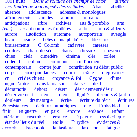
_1001 nuits
_
Dans la solitude des champs de coton
_
duende
_
Les Tombeaux sont appelés des solitudes
_Abad
_abeille
_absence
_adolescence
_adresses & monologues
_affrontements
_amitiés
_amour
_animaux
_anticipations
_arbre
_archives
_arts & portfolio
_arts
(etc.)
_assaut contre les frontières
_aube
_aura & ailleurs
_aurore
_autofiction
_automne
_autoportraits
_aveugle
_beau
_beauté
_bêtes et analphabètes
_blessures
_bruissements
_C. Colomb
_cadavres
_caresses
_cendres
_chair blessée
_chaos
_chevaux
_cheveux
_chien
_ciels
_cimetière
_cinéma
_clés
_colère
_collectif
_colline
_commune
_confinement
_contemporain
_contre-jour
_contribution au débat public
_corps
_correspondances
_courir
_crâne
_crépuscules
_cri
_cri des chiens
_croyance & foi
_Cygne
_d’une
langue l’autre
_dans la maison
_danse
_deal
_décramotie
_dehors
_désert
_désir demeuré désir
_désœuvrement
_deuil
_dieu
_dignité
_discours & jardin
_douleurs
_dramaturgie
_écrire
_écriture du récit
_écritures
& résistances
_écritures numériques
_elle
_Embedded
_en
finir
_en guerre
_en paix
_encore
_enfance
_enfant
intérieur
_ensemble
_errance
_Espagne
_essai critique
_état des lieux du réel
_étoile
_Eurydice
_évidences &
accords
_Facebook
_fantastique
_fascisme
_fatigue