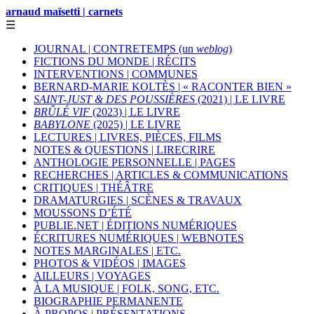
arnaud maïsetti | carnets
☰
JOURNAL | CONTRETEMPS (un
weblog
)
FICTIONS DU MONDE | RÉCITS
INTERVENTIONS | COMMUNES
BERNARD-MARIE KOLTÈS | « RACONTER BIEN »
SAINT-JUST & DES POUSSIÈRES
(2021) | LE LIVRE
BRÛLÉ VIF
(2023) | LE LIVRE
BABYLONE
(2025) | LE LIVRE
LECTURES | LIVRES, PIÈCES, FILMS
NOTES & QUESTIONS | LIRECRIRE
ANTHOLOGIE PERSONNELLE | PAGES
RECHERCHES | ARTICLES & COMMUNICATIONS
CRITIQUES | THÉÂTRE
DRAMATURGIES | SCÈNES & TRAVAUX
MOUSSONS D’ÉTÉ
PUBLIE.NET | ÉDITIONS NUMÉRIQUES
ÉCRITURES NUMÉRIQUES | WEBNOTES
NOTES MARGINALES | ETC.
PHOTOS & VIDÉOS | IMAGES
AILLEURS | VOYAGES
À LA MUSIQUE | FOLK, SONG, ETC.
BIOGRAPHIE PERMANENTE
À PROPOS | PRÉSENTATIONS