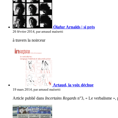
Ólafur Arnalds | si près
26 février 2014, par arnaud maïsetti
à travers la noirceur
Artaud, la voix déchue
19 mars 2014, par arnaud maïsetti
Article publié dans
Incertains Regards
n°3, « Le verbalisme », 