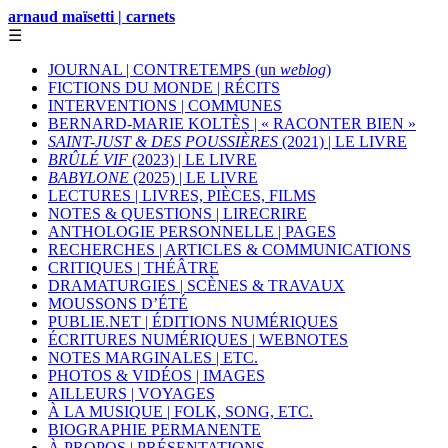
arnaud maïsetti | carnets
☰
JOURNAL | CONTRETEMPS (un
weblog
)
FICTIONS DU MONDE | RÉCITS
INTERVENTIONS | COMMUNES
BERNARD-MARIE KOLTÈS | « RACONTER BIEN »
SAINT-JUST & DES POUSSIÈRES
(2021) | LE LIVRE
BRÛLÉ VIF
(2023) | LE LIVRE
BABYLONE
(2025) | LE LIVRE
LECTURES | LIVRES, PIÈCES, FILMS
NOTES & QUESTIONS | LIRECRIRE
ANTHOLOGIE PERSONNELLE | PAGES
RECHERCHES | ARTICLES & COMMUNICATIONS
CRITIQUES | THÉÂTRE
DRAMATURGIES | SCÈNES & TRAVAUX
MOUSSONS D’ÉTÉ
PUBLIE.NET | ÉDITIONS NUMÉRIQUES
ÉCRITURES NUMÉRIQUES | WEBNOTES
NOTES MARGINALES | ETC.
PHOTOS & VIDÉOS | IMAGES
AILLEURS | VOYAGES
À LA MUSIQUE | FOLK, SONG, ETC.
BIOGRAPHIE PERMANENTE
À PROPOS | PRÉSENTATIONS