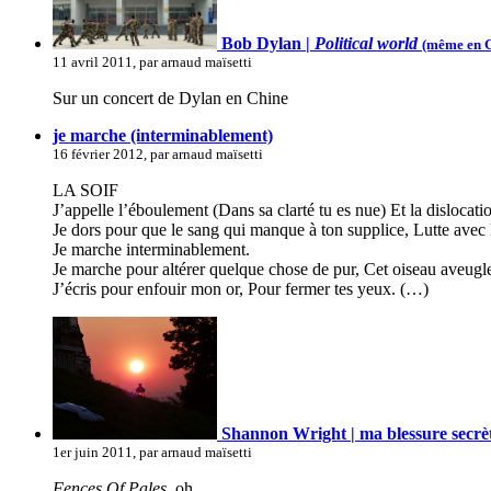
Bob Dylan |
Political world
(même en C
11 avril 2011, par arnaud maïsetti
Sur un concert de Dylan en Chine
je marche (interminablement)
16 février 2012, par arnaud maïsetti
LA SOIF
J’appelle l’éboulement (Dans sa clarté tu es nue) Et la dislocati
Je dors pour que le sang qui manque à ton supplice, Lutte avec
Je marche interminablement.
Je marche pour altérer quelque chose de pur, Cet oiseau aveugle
J’écris pour enfouir mon or, Pour fermer tes yeux. (…)
Shannon Wright | ma blessure secrè
1er juin 2011, par arnaud maïsetti
Fences Of Pales
, oh