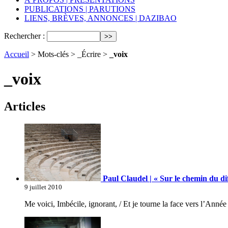
PUBLICATIONS | PARUTIONS
LIENS, BRÈVES, ANNONCES | DAZIBAO
Rechercher :
Accueil
> Mots-clés > _Écrire >
_voix
_voix
Articles
Paul Claudel | « Sur le chemin du dif
9 juillet 2010
Me voici, Imbécile, ignorant, / Et je tourne la face vers l’Année