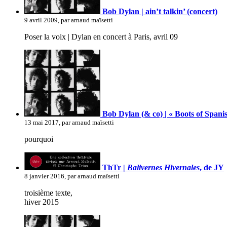
Bob Dylan | ain’t talkin’ (concert)
9 avril 2009, par arnaud maïsetti
Poser la voix | Dylan en concert à Paris, avril 09
Bob Dylan (& co) | « Boots of Spanis
13 mai 2017, par arnaud maïsetti
pourquoi
ThTr |
Balivernes Hivernales
, de JY
8 janvier 2016, par arnaud maïsetti
troisième texte,
hiver 2015