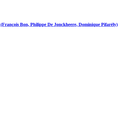
(François Bon, Philippe De Jonckheere, Dominique Pifarély)