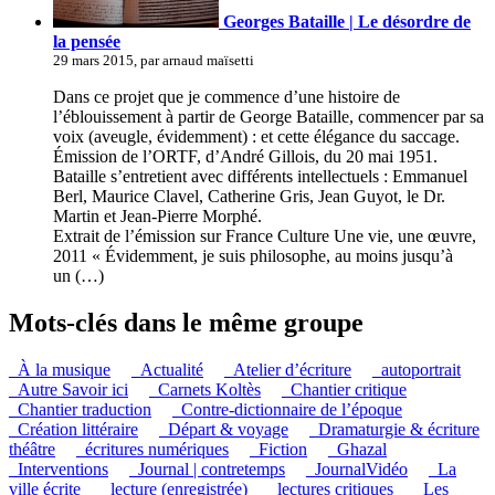
Georges Bataille | Le désordre de
la pensée
29 mars 2015, par arnaud maïsetti
Dans ce projet que je commence d’une histoire de
l’éblouissement à partir de George Bataille, commencer par sa
voix (aveugle, évidemment) : et cette élégance du saccage.
Émission de l’ORTF, d’André Gillois, du 20 mai 1951.
Bataille s’entretient avec différents intellectuels : Emmanuel
Berl, Maurice Clavel, Catherine Gris, Jean Guyot, le Dr.
Martin et Jean-Pierre Morphé.
Extrait de l’émission sur France Culture Une vie, une œuvre,
2011 « Évidemment, je suis philosophe, au moins jusqu’à
un (…)
Mots-clés dans le même groupe
_À la musique
_Actualité
_Atelier d’écriture
_autoportrait
_Autre Savoir ici
_Carnets Koltès
_Chantier critique
_Chantier traduction
_Contre-dictionnaire de l’époque
_Création littéraire
_Départ & voyage
_Dramaturgie & écriture
théâtre
_écritures numériques
_Fiction
_Ghazal
_Interventions
_Journal | contretemps
_JournalVidéo
_La
ville écrite
_lecture (enregistrée)
_lectures critiques
_Les