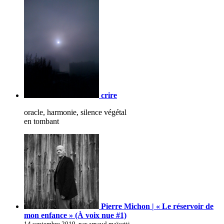
crire
oracle, harmonie, silence végétal
en tombant
Pierre Michon | « Le réservoir de
mon enfance » (À voix nue #1)
14 septembre 2019, par arnaud maïsetti