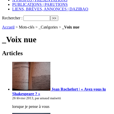
PUBLICATIONS | PARUTIONS
LIENS, BRÈVES, ANNONCES | DAZIBAO
Rechercher :
Accueil
> Mots-clés > _Catégories >
_Voix nue
_Voix nue
Articles
Jean Rochefort | « Avez-vous lu
Shakespeare ? »
26 février 2013, par arnaud maïsetti
lorsque je pense à vous