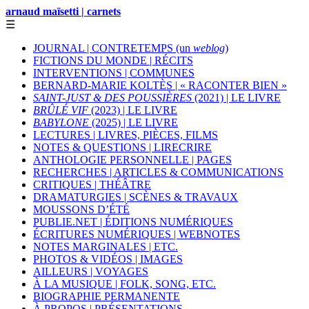
arnaud maïsetti | carnets
☰
JOURNAL | CONTRETEMPS (un
weblog
)
FICTIONS DU MONDE | RÉCITS
INTERVENTIONS | COMMUNES
BERNARD-MARIE KOLTÈS | « RACONTER BIEN »
SAINT-JUST & DES POUSSIÈRES
(2021) | LE LIVRE
BRÛLÉ VIF
(2023) | LE LIVRE
BABYLONE
(2025) | LE LIVRE
LECTURES | LIVRES, PIÈCES, FILMS
NOTES & QUESTIONS | LIRECRIRE
ANTHOLOGIE PERSONNELLE | PAGES
RECHERCHES | ARTICLES & COMMUNICATIONS
CRITIQUES | THÉÂTRE
DRAMATURGIES | SCÈNES & TRAVAUX
MOUSSONS D’ÉTÉ
PUBLIE.NET | ÉDITIONS NUMÉRIQUES
ÉCRITURES NUMÉRIQUES | WEBNOTES
NOTES MARGINALES | ETC.
PHOTOS & VIDÉOS | IMAGES
AILLEURS | VOYAGES
À LA MUSIQUE | FOLK, SONG, ETC.
BIOGRAPHIE PERMANENTE
À PROPOS | PRÉSENTATIONS