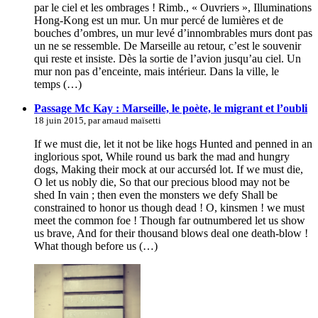
par le ciel et les ombrages ! Rimb., « Ouvriers », Illuminations
Hong-Kong est un mur. Un mur percé de lumières et de
bouches d’ombres, un mur levé d’innombrables murs dont pas
un ne se ressemble. De Marseille au retour, c’est le souvenir
qui reste et insiste. Dès la sortie de l’avion jusqu’au ciel. Un
mur non pas d’enceinte, mais intérieur. Dans la ville, le
temps (…)
Passage Mc Kay : Marseille, le poète, le migrant et l’oubli
18 juin 2015, par arnaud maïsetti
If we must die, let it not be like hogs Hunted and penned in an
inglorious spot, While round us bark the mad and hungry
dogs, Making their mock at our accurséd lot. If we must die,
O let us nobly die, So that our precious blood may not be
shed In vain ; then even the monsters we defy Shall be
constrained to honor us though dead ! O, kinsmen ! we must
meet the common foe ! Though far outnumbered let us show
us brave, And for their thousand blows deal one death-blow !
What though before us (…)