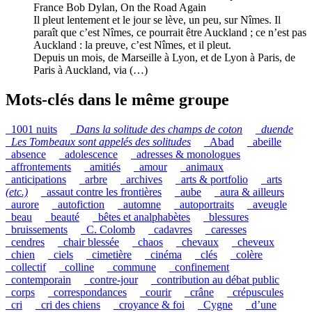
France Bob Dylan, On the Road Again
Il pleut lentement et le jour se lève, un peu, sur Nîmes. Il
paraît que c’est Nîmes, ce pourrait être Auckland ; ce n’est pas
Auckland : la preuve, c’est Nîmes, et il pleut.
Depuis un mois, de Marseille à Lyon, et de Lyon à Paris, de
Paris à Auckland, via (…)
Mots-clés dans le même groupe
_1001 nuits
_
Dans la solitude des champs de coton
_
duende
_
Les Tombeaux sont appelés des solitudes
_Abad
_abeille
_absence
_adolescence
_adresses & monologues
_affrontements
_amitiés
_amour
_animaux
_anticipations
_arbre
_archives
_arts & portfolio
_arts
(etc.)
_assaut contre les frontières
_aube
_aura & ailleurs
_aurore
_autofiction
_automne
_autoportraits
_aveugle
_beau
_beauté
_bêtes et analphabètes
_blessures
_bruissements
_C. Colomb
_cadavres
_caresses
_cendres
_chair blessée
_chaos
_chevaux
_cheveux
_chien
_ciels
_cimetière
_cinéma
_clés
_colère
_collectif
_colline
_commune
_confinement
_contemporain
_contre-jour
_contribution au débat public
_corps
_correspondances
_courir
_crâne
_crépuscules
_cri
_cri des chiens
_croyance & foi
_Cygne
_d’une