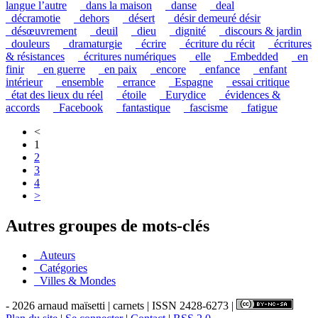
langue l’autre
_dans la maison
_danse
_deal
_décramotie
_dehors
_désert
_désir demeuré désir
_désœuvrement
_deuil
_dieu
_dignité
_discours & jardin
_douleurs
_dramaturgie
_écrire
_écriture du récit
_écritures
& résistances
_écritures numériques
_elle
_Embedded
_en
finir
_en guerre
_en paix
_encore
_enfance
_enfant
intérieur
_ensemble
_errance
_Espagne
_essai critique
_état des lieux du réel
_étoile
_Eurydice
_évidences &
accords
_Facebook
_fantastique
_fascisme
_fatigue
<
1
2
3
4
>
Autres groupes de mots-clés
_Auteurs
_Catégories
_Villes & Mondes
- 2026 arnaud maïsetti | carnets | ISSN 2428-6273 |