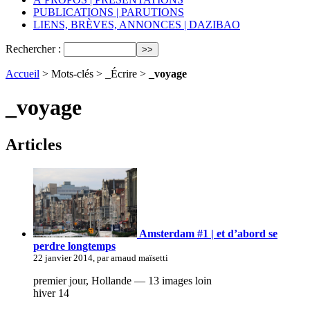
PUBLICATIONS | PARUTIONS
LIENS, BRÈVES, ANNONCES | DAZIBAO
Rechercher :
Accueil
> Mots-clés > _Écrire >
_voyage
_voyage
Articles
Amsterdam #1 | et d’abord se
perdre longtemps
22 janvier 2014, par arnaud maïsetti
premier jour, Hollande — 13 images loin
hiver 14