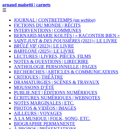
arnaud maïsetti | carnets
☰
JOURNAL | CONTRETEMPS (un
weblog
)
FICTIONS DU MONDE | RÉCITS
INTERVENTIONS | COMMUNES
BERNARD-MARIE KOLTÈS | « RACONTER BIEN »
SAINT-JUST & DES POUSSIÈRES
(2021) | LE LIVRE
BRÛLÉ VIF
(2023) | LE LIVRE
BABYLONE
(2025) | LE LIVRE
LECTURES | LIVRES, PIÈCES, FILMS
NOTES & QUESTIONS | LIRECRIRE
ANTHOLOGIE PERSONNELLE | PAGES
RECHERCHES | ARTICLES & COMMUNICATIONS
CRITIQUES | THÉÂTRE
DRAMATURGIES | SCÈNES & TRAVAUX
MOUSSONS D’ÉTÉ
PUBLIE.NET | ÉDITIONS NUMÉRIQUES
ÉCRITURES NUMÉRIQUES | WEBNOTES
NOTES MARGINALES | ETC.
PHOTOS & VIDÉOS | IMAGES
AILLEURS | VOYAGES
À LA MUSIQUE | FOLK, SONG, ETC.
BIOGRAPHIE PERMANENTE
À PROPOS | PRÉSENTATIONS