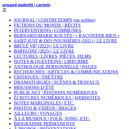
arnaud maïsetti | carnets
☰
JOURNAL | CONTRETEMPS (un
weblog
)
FICTIONS DU MONDE | RÉCITS
INTERVENTIONS | COMMUNES
BERNARD-MARIE KOLTÈS | « RACONTER BIEN »
SAINT-JUST & DES POUSSIÈRES
(2021) | LE LIVRE
BRÛLÉ VIF
(2023) | LE LIVRE
BABYLONE
(2025) | LE LIVRE
LECTURES | LIVRES, PIÈCES, FILMS
NOTES & QUESTIONS | LIRECRIRE
ANTHOLOGIE PERSONNELLE | PAGES
RECHERCHES | ARTICLES & COMMUNICATIONS
CRITIQUES | THÉÂTRE
DRAMATURGIES | SCÈNES & TRAVAUX
MOUSSONS D’ÉTÉ
PUBLIE.NET | ÉDITIONS NUMÉRIQUES
ÉCRITURES NUMÉRIQUES | WEBNOTES
NOTES MARGINALES | ETC.
PHOTOS & VIDÉOS | IMAGES
AILLEURS | VOYAGES
À LA MUSIQUE | FOLK, SONG, ETC.
BIOGRAPHIE PERMANENTE
À PROPOS | PRÉSENTATIONS