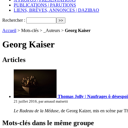
PUBLICATIONS | PARUTIONS
LIENS, BRÈVES, ANNONCES | DAZIBAO
Rechercher :
Accueil
> Mots-clés > _Auteurs >
Georg Kaiser
Georg Kaiser
Articles
Thomas Jolly | Naufrages ô désespoi
21 juillet 2016, par arnaud maïsetti
Le Radeau de la Méduse
, de Georg Kaizer, mis en scène par T
Mots-clés dans le même groupe