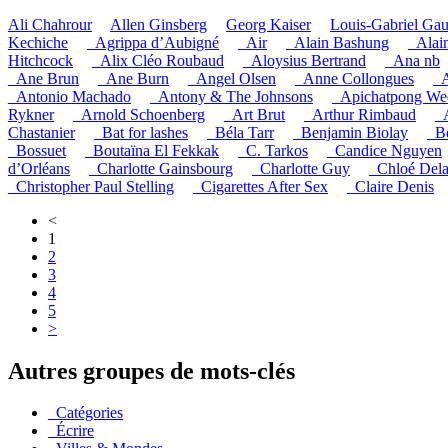
Ali Chahrour
Allen Ginsberg
Georg Kaiser
Louis-Gabriel Ga
Kechiche
_Agrippa d’Aubigné
_Air
_Alain Bashung
_Alai
Hitchcock
_Alix Cléo Roubaud
_Aloysius Bertrand
_Ana nb
_Ane Brun
_Ane Burn
_Angel Olsen
_Anne Collongues
_A
_Antonio Machado
_Antony & The Johnsons
_Apichatpong Wee
Rykner
_Arnold Schoenberg
_Art Brut
_Arthur Rimbaud
_
Chastanier
_Bat for lashes
_Béla Tarr
_Benjamin Biolay
_B
_Bossuet
_Boutaïna El Fekkak
_C. Tarkos
_Candice Nguyen
d’Orléans
_Charlotte Gainsbourg
_Charlotte Guy
_Chloé Del
_Christopher Paul Stelling
_Cigarettes After Sex
_Claire Denis
<
1
2
3
4
5
>
Autres groupes de mots-clés
_Catégories
_Écrire