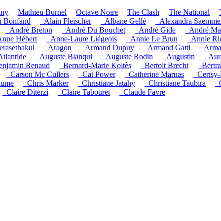
uny
Mathieu Burnel
Octave Noire
The Clash
The National
n Bonfand
_Alain Fleischer
_Albane Gellé
_Alexandra Saemme
_André Breton
_André Du Bouchet
_André Gide
_André Ma
nne Hébert
_Anne-Laure Liégeois
_Annie Le Brun
_Annie Ri
rasethakul
_Aragon
_Armand Dupuy
_Armand Gatti
_Arma
Atlantide
_Auguste Blanqui
_Auguste Rodin
_Augustin
_Auré
enjamin Renaud
_Bernard-Marie Koltès
_Bertolt Brecht
_Bertr
_Carson Mc Cullers
_Cat Power
_Catherine Marnas
_Cerisy-
aume
_Chris Marker
_Christiane Jatahy
_Christiane Taubira
_
_Claire Diterzi
_Claire Tabouret
_Claude Favre