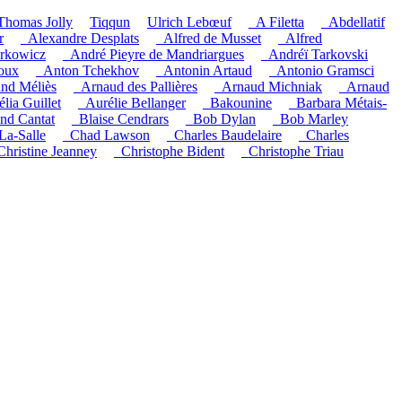
Thomas Jolly
Tiqqun
Ulrich Lebœuf
_A Filetta
_Abdellatif
r
_Alexandre Desplats
_Alfred de Musset
_Alfred
rkowicz
_André Pieyre de Mandriargues
_Andréï Tarkovski
oux
_Anton Tchekhov
_Antonin Artaud
_Antonio Gramsci
nd Méliès
_Arnaud des Pallières
_Arnaud Michniak
_Arnaud
lia Guillet
_Aurélie Bellanger
_Bakounine
_Barbara Métais-
and Cantat
_Blaise Cendrars
_Bob Dylan
_Bob Marley
La-Salle
_Chad Lawson
_Charles Baudelaire
_Charles
Christine Jeanney
_Christophe Bident
_Christophe Triau