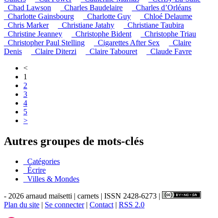
_Chad Lawson
_Charles Baudelaire
_Charles d’Orléans
_Charlotte Gainsbourg
_Charlotte Guy
_Chloé Delaume
_Chris Marker
_Christiane Jatahy
_Christiane Taubira
_Christine Jeanney
_Christophe Bident
_Christophe Triau
_Christopher Paul Stelling
_Cigarettes After Sex
_Claire
Denis
_Claire Diterzi
_Claire Tabouret
_Claude Favre
<
1
2
3
4
5
>
Autres groupes de mots-clés
_Catégories
_Écrire
_Villes & Mondes
- 2026 arnaud maïsetti | carnets | ISSN 2428-6273 |
Plan du site
|
Se connecter
|
Contact
|
RSS 2.0