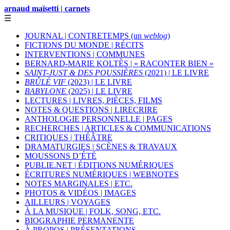
arnaud maïsetti | carnets
☰
JOURNAL | CONTRETEMPS (un
weblog
)
FICTIONS DU MONDE | RÉCITS
INTERVENTIONS | COMMUNES
BERNARD-MARIE KOLTÈS | « RACONTER BIEN »
SAINT-JUST & DES POUSSIÈRES
(2021) | LE LIVRE
BRÛLÉ VIF
(2023) | LE LIVRE
BABYLONE
(2025) | LE LIVRE
LECTURES | LIVRES, PIÈCES, FILMS
NOTES & QUESTIONS | LIRECRIRE
ANTHOLOGIE PERSONNELLE | PAGES
RECHERCHES | ARTICLES & COMMUNICATIONS
CRITIQUES | THÉÂTRE
DRAMATURGIES | SCÈNES & TRAVAUX
MOUSSONS D’ÉTÉ
PUBLIE.NET | ÉDITIONS NUMÉRIQUES
ÉCRITURES NUMÉRIQUES | WEBNOTES
NOTES MARGINALES | ETC.
PHOTOS & VIDÉOS | IMAGES
AILLEURS | VOYAGES
À LA MUSIQUE | FOLK, SONG, ETC.
BIOGRAPHIE PERMANENTE
À PROPOS | PRÉSENTATIONS