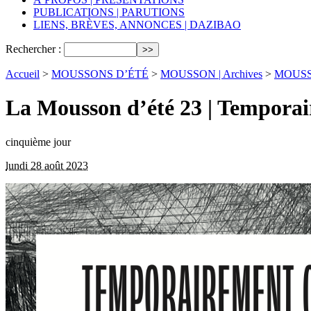
PUBLICATIONS | PARUTIONS
LIENS, BRÈVES, ANNONCES | DAZIBAO
Rechercher :
Accueil
>
MOUSSONS D’ÉTÉ
>
MOUSSON | Archives
>
MOUSSO
La Mousson d’été 23 | Tempora
cinquième jour
lundi 28 août 2023