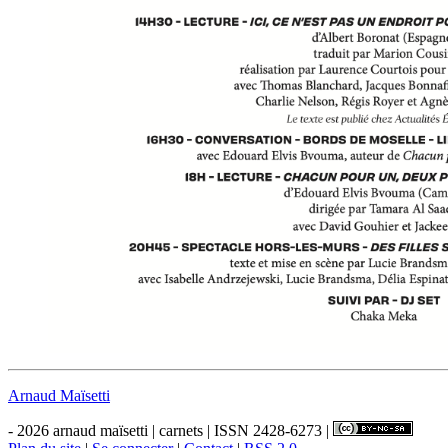
Arnaud Maïsetti
- 2026 arnaud maïsetti | carnets | ISSN 2428-6273 |