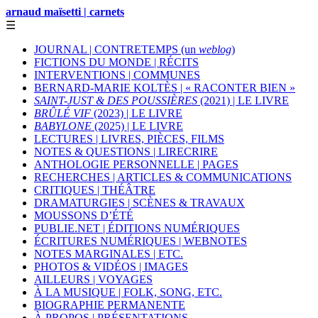
arnaud maïsetti | carnets
☰
JOURNAL | CONTRETEMPS (un
weblog
)
FICTIONS DU MONDE | RÉCITS
INTERVENTIONS | COMMUNES
BERNARD-MARIE KOLTÈS | « RACONTER BIEN »
SAINT-JUST & DES POUSSIÈRES
(2021) | LE LIVRE
BRÛLÉ VIF
(2023) | LE LIVRE
BABYLONE
(2025) | LE LIVRE
LECTURES | LIVRES, PIÈCES, FILMS
NOTES & QUESTIONS | LIRECRIRE
ANTHOLOGIE PERSONNELLE | PAGES
RECHERCHES | ARTICLES & COMMUNICATIONS
CRITIQUES | THÉÂTRE
DRAMATURGIES | SCÈNES & TRAVAUX
MOUSSONS D’ÉTÉ
PUBLIE.NET | ÉDITIONS NUMÉRIQUES
ÉCRITURES NUMÉRIQUES | WEBNOTES
NOTES MARGINALES | ETC.
PHOTOS & VIDÉOS | IMAGES
AILLEURS | VOYAGES
À LA MUSIQUE | FOLK, SONG, ETC.
BIOGRAPHIE PERMANENTE
À PROPOS | PRÉSENTATIONS