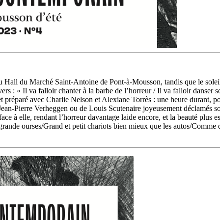
e du Hall du Marché Saint-Antoine de Pont-à-Mousson, tandis que le soleil
 : « Il va falloir chanter à la barbe de l’horreur / Il va falloir danser s
 préparé avec Charlie Nelson et Alexiane Torrès : une heure durant, p
Jean-Pierre Verheggen ou de Louis Scutenaire joyeusement déclamés sous
face à elle, rendant l’horreur davantage laide encore, et la beauté plus e
te et grande ourses/Grand et petit chariots bien mieux que les autos/Com