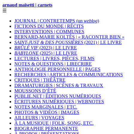
arnaud maïsetti | carnets
☰
JOURNAL | CONTRETEMPS (un
weblog
)
FICTIONS DU MONDE | RÉCITS
INTERVENTIONS | COMMUNES
BERNARD-MARIE KOLTÈS | « RACONTER BIEN »
SAINT-JUST & DES POUSSIÈRES
(2021) | LE LIVRE
BRÛLÉ VIF
(2023) | LE LIVRE
BABYLONE
(2025) | LE LIVRE
LECTURES | LIVRES, PIÈCES, FILMS
NOTES & QUESTIONS | LIRECRIRE
ANTHOLOGIE PERSONNELLE | PAGES
RECHERCHES | ARTICLES & COMMUNICATIONS
CRITIQUES | THÉÂTRE
DRAMATURGIES | SCÈNES & TRAVAUX
MOUSSONS D’ÉTÉ
PUBLIE.NET | ÉDITIONS NUMÉRIQUES
ÉCRITURES NUMÉRIQUES | WEBNOTES
NOTES MARGINALES | ETC.
PHOTOS & VIDÉOS | IMAGES
AILLEURS | VOYAGES
À LA MUSIQUE | FOLK, SONG, ETC.
BIOGRAPHIE PERMANENTE
À PROPOS | PRÉSENTATIONS