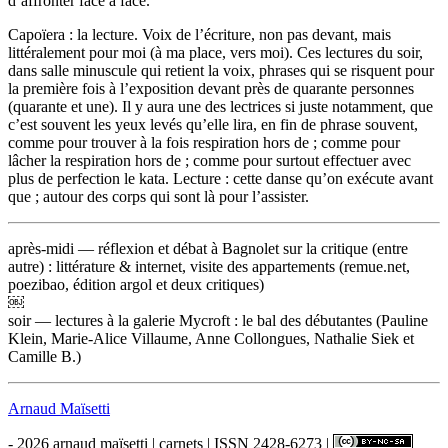
d’affronter face à face.
Capoïera : la lecture. Voix de l’écriture, non pas devant, mais
littéralement pour moi (à ma place, vers moi). Ces lectures du soir,
dans salle minuscule qui retient la voix, phrases qui se risquent pour
la première fois à l’exposition devant près de quarante personnes
(quarante et une). Il y aura une des lectrices si juste notamment, que
c’est souvent les yeux levés qu’elle lira, en fin de phrase souvent,
comme pour trouver à la fois respiration hors de ; comme pour
lâcher la respiration hors de ; comme pour surtout effectuer avec
plus de perfection le kata. Lecture : cette danse qu’on exécute avant
que ; autour des corps qui sont là pour l’assister.
après-midi — réflexion et débat à Bagnolet sur la critique (entre
autre) : littérature & internet, visite des appartements (remue.net,
poezibao, édition argol et deux critiques)
￼
soir — lectures à la galerie Mycroft : le bal des débutantes (Pauline
Klein, Marie-Alice Villaume, Anne Collongues, Nathalie Siek et
Camille B.)
Arnaud Maïsetti
- 2026 arnaud maïsetti | carnets | ISSN 2428-6273 |