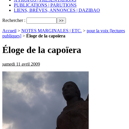
PUBLICATIONS | PARUTIONS
LIENS, BRÈVES, ANNONCES | DAZIBAO
Rechercher :
Accueil
>
NOTES MARGINALES | ETC.
>
pour la voix [lectures
publiques]
>
Éloge de la capoïera
Éloge de la capoïera
samedi 11 avril 2009