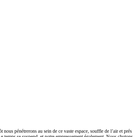
 nous pénétrerons au sein de ce vaste espace, souffle de l’air et prés
. Le temps se suspend, et notre empressement également. Nous chutons.