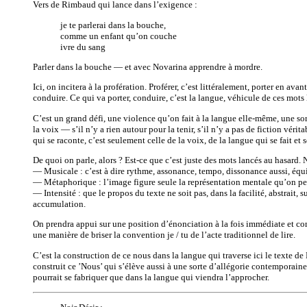
Vers de Rimbaud qui lance dans l’exigence :
je te parlerai dans la bouche,
comme un enfant qu’on couche
ivre du sang
Parler dans la bouche — et avec Novarina apprendre à mordre.
Ici, on incitera à la profération. Proférer, c’est littéralement, porter en a
conduire. Ce qui va porter, conduire, c’est la langue, véhicule de ces mots l
C’est un grand défi, une violence qu’on fait à la langue elle-même, une sorte
la voix — s’il n’y a rien autour pour la tenir, s’il n’y a pas de fiction vérit
qui se raconte, c’est seulement celle de la voix, de la langue qui se fait et s
De quoi on parle, alors ? Est-ce que c’est juste des mots lancés au hasard. 
— Musicale : c’est à dire rythme, assonance, tempo, dissonance aussi, équil
— Métaphorique : l’image figure seule la représentation mentale qu’on perç
— Intensité : que le propos du texte ne soit pas, dans la facilité, abstrait,
accumulation.
On prendra appui sur une position d’énonciation à la fois immédiate et com
une manière de briser la convention je / tu de l’acte traditionnel de lire.
C’est la construction de ce nous dans la langue qui traverse ici le texte de
construit ce ’Nous’ qui s’élève aussi à une sorte d’allégorie contemporaine
pourrait se fabriquer que dans la langue qui viendra l’approcher.