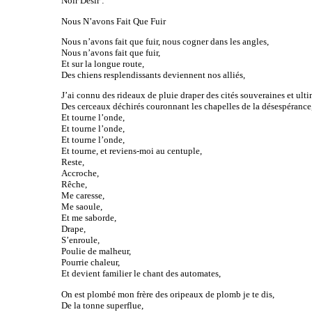
Noir Désir :
Nous N’avons Fait Que Fuir
Nous n’avons fait que fuir, nous cogner dans les angles,
Nous n’avons fait que fuir,
Et sur la longue route,
Des chiens resplendissants deviennent nos alliés,
J’ai connu des rideaux de pluie draper des cités souveraines et ulti
Des cerceaux déchirés couronnant les chapelles de la désespérance
Et tourne l’onde,
Et tourne l’onde,
Et tourne l’onde,
Et tourne, et reviens-moi au centuple,
Reste,
Accroche,
Rêche,
Me caresse,
Me saoule,
Et me saborde,
Drape,
S’enroule,
Poulie de malheur,
Pourrie chaleur,
Et devient familier le chant des automates,
On est plombé mon frère des oripeaux de plomb je te dis,
De la tonne superflue,