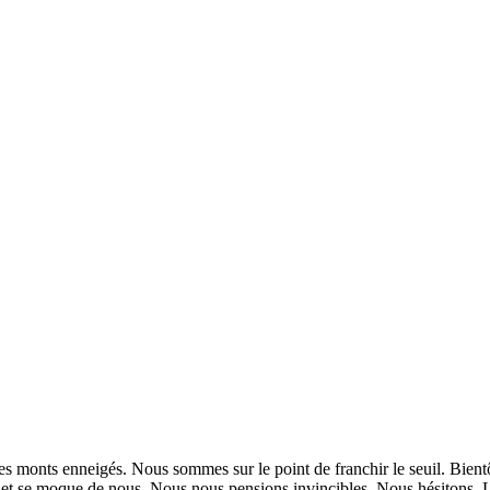
s monts enneigés. Nous sommes sur le point de franchir le seuil. Bientôt
ce et se moque de nous. Nous nous pensions invincibles. Nous hésitons