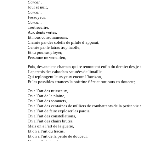
Carcan,
Jour et nuit,
Carcan
,
Fossoyeur,
Carcan
,
Tout sourire,
Aux dents vertes,
Et nous consommerons,
Cramés par des soleils de pilule d’apparat,
Cernés par le fatras trop habile,
Et tu pourras ployer,
Personne ne verra rien,
Puis, des anciens charmes qui te remontent enfin du dernier des je t
J’aperçois des caboches saturées de limaille,
Qui replongent leurs yeux encore l’horizon,
Et les possibles errances la poitrine fière et toujours en douceur,
On a l’art des ruisseaux,
On a l’art de la plaine,
On a l’art des sommets,
On a l’art des centaines de milliers de combattants de la petite vie
On a l’art de faire exploser les parois,
On a l’art des constellations,
On a l’art des chairs brutes,
Mais on a l’art de la guerre,
Et on a l’art du fracas,
Et on a l’art de la pente de douceur,