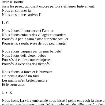
Juste le souffle.
Juste les peaux qui osent encore parfois s’effleurer furtivement.
Nous en sommes là.
Nous en sommes arrivés là.
L. C.
Nous étions l’innocence et l’amour
Nous étions enfants des villages et quartiers
Poussés là par la faim assise sur notre oreiller
Poussés là, saouls, ivres de trop peu manger
Nous étions parqués par un mur barbelé
Nous étions déjà vieux, bébés
Poussés là en des courses injustes
Poussés là avec nos dos trempés
Nous étions la force et la bravoure
On nous a donné un fusil
Les mains m’en brûlent encore
Et le cœur aussi
J.-S. R
Nous irons. La vitre embrumée nous laisse à peine entrevoir la cime de
verts pour seuls compagnons. Mais un obstacle de taille nous fait fa