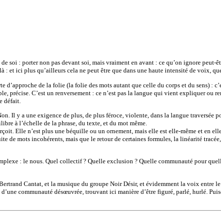
vant de soi : porter non pas devant soi, mais vraiment en avant : ce qu’on ignore peut-
à : et ici plus qu’ailleurs cela ne peut être que dans une haute intensité de voix, qu
 d’approche de la folie (la folie des mots autant que celle du corps et du sens) : c’e
able, précise. C’est un renversement : ce n’est pas la langue qui vient expliquer ou rem
e défait.
Non. Il y a une exigence de plus, de plus féroce, violente, dans la langue traversée 
ibre à l’échelle de la phrase, du texte, et du mot même.
oit. Elle n’est plus une béquille ou un ornement, mais elle est elle-même et en elle
 suite de mots incohérents, mais que le retour de certaines formules, la linéarité tracé
plexe : le nous. Quel collectif ? Quelle exclusion ? Quelle communauté pour quelle 
 Bertrand Cantat, et la musique du groupe Noir Désir, et évidemment la voix entre le c
 d’une communauté désœuvrée, trouvant ici manière d’être figuré, parlé, hurlé. Puisq