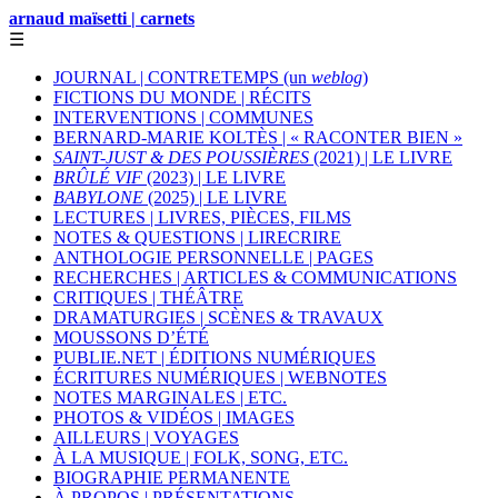
arnaud maïsetti | carnets
☰
JOURNAL | CONTRETEMPS (un
weblog
)
FICTIONS DU MONDE | RÉCITS
INTERVENTIONS | COMMUNES
BERNARD-MARIE KOLTÈS | « RACONTER BIEN »
SAINT-JUST & DES POUSSIÈRES
(2021) | LE LIVRE
BRÛLÉ VIF
(2023) | LE LIVRE
BABYLONE
(2025) | LE LIVRE
LECTURES | LIVRES, PIÈCES, FILMS
NOTES & QUESTIONS | LIRECRIRE
ANTHOLOGIE PERSONNELLE | PAGES
RECHERCHES | ARTICLES & COMMUNICATIONS
CRITIQUES | THÉÂTRE
DRAMATURGIES | SCÈNES & TRAVAUX
MOUSSONS D’ÉTÉ
PUBLIE.NET | ÉDITIONS NUMÉRIQUES
ÉCRITURES NUMÉRIQUES | WEBNOTES
NOTES MARGINALES | ETC.
PHOTOS & VIDÉOS | IMAGES
AILLEURS | VOYAGES
À LA MUSIQUE | FOLK, SONG, ETC.
BIOGRAPHIE PERMANENTE
À PROPOS | PRÉSENTATIONS