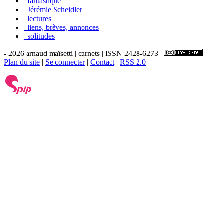
_fantastique
_Jérémie Scheidler
_lectures
_liens, brèves, annonces
_solitudes
- 2026 arnaud maïsetti | carnets | ISSN 2428-6273 |
Plan du site
|
Se connecter
|
Contact
|
RSS 2.0