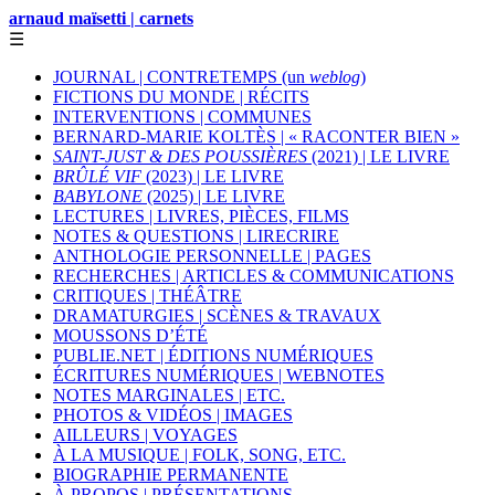
arnaud maïsetti | carnets
☰
JOURNAL | CONTRETEMPS (un
weblog
)
FICTIONS DU MONDE | RÉCITS
INTERVENTIONS | COMMUNES
BERNARD-MARIE KOLTÈS | « RACONTER BIEN »
SAINT-JUST & DES POUSSIÈRES
(2021) | LE LIVRE
BRÛLÉ VIF
(2023) | LE LIVRE
BABYLONE
(2025) | LE LIVRE
LECTURES | LIVRES, PIÈCES, FILMS
NOTES & QUESTIONS | LIRECRIRE
ANTHOLOGIE PERSONNELLE | PAGES
RECHERCHES | ARTICLES & COMMUNICATIONS
CRITIQUES | THÉÂTRE
DRAMATURGIES | SCÈNES & TRAVAUX
MOUSSONS D’ÉTÉ
PUBLIE.NET | ÉDITIONS NUMÉRIQUES
ÉCRITURES NUMÉRIQUES | WEBNOTES
NOTES MARGINALES | ETC.
PHOTOS & VIDÉOS | IMAGES
AILLEURS | VOYAGES
À LA MUSIQUE | FOLK, SONG, ETC.
BIOGRAPHIE PERMANENTE
À PROPOS | PRÉSENTATIONS