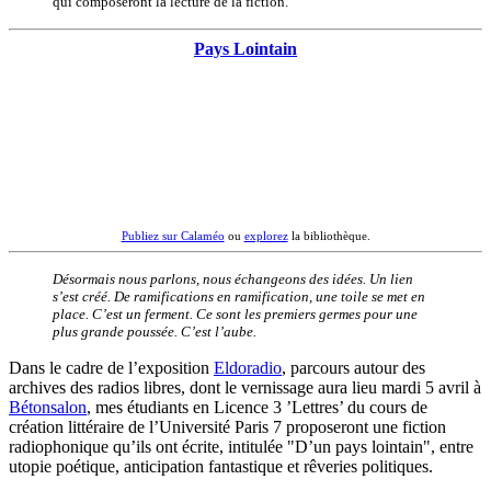
qui composeront la lecture de la fiction.
Pays Lointain
Publiez sur Calaméo
ou
explorez
la bibliothèque.
Désormais nous parlons, nous échangeons des idées. Un lien
s’est créé. De ramifications en ramification, une toile se met en
place. C’est un ferment. Ce sont les premiers germes pour une
plus grande poussée. C’est l’aube.
Dans le cadre de l’exposition
Eldoradio
, parcours autour des
archives des radios libres, dont le vernissage aura lieu mardi 5 avril à
Bétonsalon
, mes étudiants en Licence 3 ’Lettres’ du cours de
création littéraire de l’Université Paris 7 proposeront une fiction
radiophonique qu’ils ont écrite, intitulée "D’un pays lointain", entre
utopie poétique, anticipation fantastique et rêveries politiques.