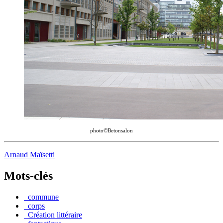
photo©Betonsalon
Arnaud Maïsetti
Mots-clés
_commune
_corps
_Création littéraire