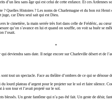
sprits d’un lieu sans âge qui est celui de cette enfance. Et ces Ardennes
 Livre ? Quelles Histoires ? Les noms de Charlemagne et du bon roi Henri
et juge, car Dieu seul sait qui est Dieu.
e cimetière, la main serrée très fort dans celle de Frédéric, au cœur de 
à mesure qu’on s’avance en lui et quand on souffle, on voit sa buée se mê
on l’osait.
*
ui deviendra sans date. Il neige encore sur Charleville désert et de l’au
is sont tout un spectacle. Face au théâtre d’ombres de ce qui se dénoue de
i du lourd plateau d’argent pour le projeter sur le sol et faire silence. 
 à son tour et l’avait projeté sur le sol.
s blessés. Un geste fantôme qui n’a pas été fait. Un geste de désir, fan