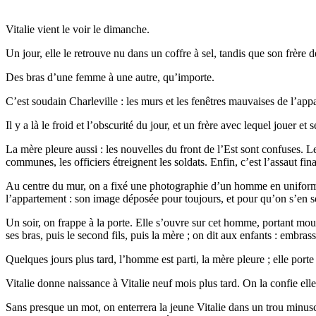
Vitalie vient le voir le dimanche.
Un jour, elle le retrouve nu dans un coffre à sel, tandis que son frère d
Des bras d’une femme à une autre, qu’importe.
C’est soudain Charleville : les murs et les fenêtres mauvaises de l’ap
Il y a là le froid et l’obscurité du jour, et un frère avec lequel jouer et se
La mère pleure aussi : les nouvelles du front de l’Est sont confuses.
communes, les officiers étreignent les soldats. Enfin, c’est l’assaut fi
Au centre du mur, on a fixé une photographie d’un homme en unifor
l’appartement : son image déposée pour toujours, et pour qu’on s’en so
Un soir, on frappe à la porte. Elle s’ouvre sur cet homme, portant mo
ses bras, puis le second fils, puis la mère ; on dit aux enfants : embras
Quelques jours plus tard, l’homme est parti, la mère pleure ; elle port
Vitalie donne naissance à Vitalie neuf mois plus tard. On la confie ell
Sans presque un mot, on enterrera la jeune Vitalie dans un trou minuscul