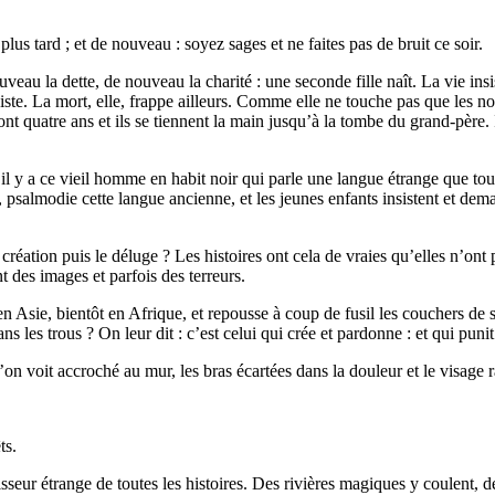
s tard ; et de nouveau : soyez sages et ne faites pas de bruit ce soir.
veau la dette, de nouveau la charité : une seconde fille naît. La vie in
résiste. La mort, elle, frappe ailleurs. Comme elle ne touche pas que les 
ont quatre ans et ils se tiennent la main jusqu’à la tombe du grand-père.
 il y a ce vieil homme en habit noir qui parle une langue étrange que t
u, psalmodie cette langue ancienne, et les jeunes enfants insistent et dem
a création puis le déluge ? Les histoires ont cela de vraies qu’elles n’ont
t des images et parfois des terreurs.
bat en Asie, bientôt en Afrique, et repousse à coup de fusil les couchers 
ns les trous ? On leur dit : c’est celui qui crée et pardonne : et qui punit
u’on voit accroché au mur, les bras écartées dans la douleur et le visage r
ts.
isseur étrange de toutes les histoires. Des rivières magiques y coulent, 