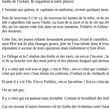
tombe de l’enfant. Ils regardent la mère pleurer.
L’homme aux galons, le capitaine en uniforme, revient quelques mois plu
Puis de nouveau il s’en va, de nouveau les larmes de la mère, et de nou
elle s’appellera elle aussi Vitalie, au nom de la mort et de la vie qui 
fils, qu’on enterre cette fois dans un trou immense. Frédéric et Arthur 
des douleurs.
Cette fois, les jeunes enfants demandent pourquoi. Avant le cimetière,
mon Père fait de plus étranges gestes, jette de l’eau bénite dans le tro
répondent à aucune de leurs questions mais endorment et font rêver.
Le Déluge et la Création des forêts et des mers, ou est-ce l’inverse ; l
et de sa bouche sort des mots précis et des phrases longues qui dressen
Il y a celui qui voit tout et juge, c’est le Père ; est-ce celui qui com
celui qui jette avec l’eau bénite les cadavres d’enfant et de vieillards da
Et puis il y a le Fils. Est-ce Frédéric, est-ce lui-même ? Est-ce celui q
On ne sait pas.
Il y a celui qui est partout mais invisible. Comme le brouillard des forê
Car on raconte d’autres histoires où les forêts des Ardennes sont l’épa