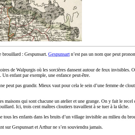
le brouillard : Gespunsart.
Gespunsart
n’est pas un nom que peut prononc
stoires de Walpurgis où les sorcières dansent autour de feux invisibles. 
s. Un enfant par exemple, une enfance peut-être.
on ne peut pas grandir. Mieux vaut pour cela le sein d’une femme de clout
des maisons qui sont chacune un atelier et une grange. On y fait le recel d
lard. Ici, trois cent maîtres cloutiers travaillent à se tuer à la tâche.
us les enfants dans les bruits d’un village invisible au milieu du brou
ant sur Gespunsart et Arthur ne s’en souviendra jamais.