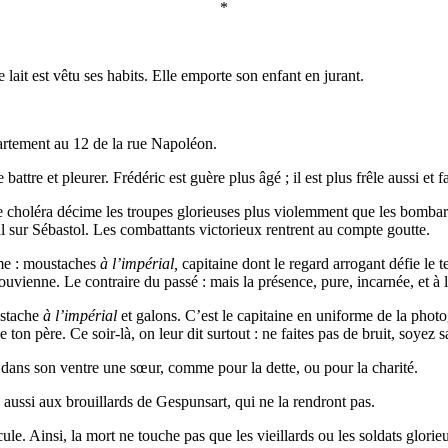
*
e lait est vêtu ses habits. Elle emporte son enfant en jurant.
partement au 12 de la rue Napoléon.
 battre et pleurer. Frédéric est guère plus âgé ; il est plus frêle aussi et fa
 Le choléra décime les troupes glorieuses plus violemment que les bomba
nal sur Sébastol. Les combattants victorieux rentrent au compte goutte.
me : moustaches
à l’impérial,
capitaine dont le regard arrogant défie le 
uvienne. Le contraire du passé : mais la présence, pure, incarnée, et à 
ustache
à l’impérial
et galons. C’est le capitaine en uniforme de la photo
se ton père. Ce soir-là, on leur dit surtout : ne faites pas de bruit, soyez
e dans son ventre une sœur, comme pour la dette, ou pour la charité.
e aussi aux brouillards de Gespunsart, qui ne la rendront pas.
e. Ainsi, la mort ne touche pas que les vieillards ou les soldats glorieux 