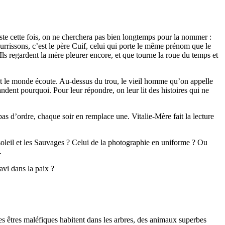
siste cette fois, on ne cherchera pas bien longtemps pour la nommer :
nourrissons, c’est le père Cuif, celui qui porte le même prénom que le
 Ils regardent la mère pleurer encore, et que tourne la roue du temps et
out le monde écoute. Au-dessus du trou, le vieil homme qu’on appelle
andent pourquoi. Pour leur répondre, on leur lit des histoires qui ne
 pas d’ordre, chaque soir en remplace une. Vitalie-Mère fait la lecture
de soleil et les Sauvages ? Celui de la photographie en uniforme ? Ou
.
avi dans la paix ?
des êtres maléfiques habitent dans les arbres, des animaux superbes