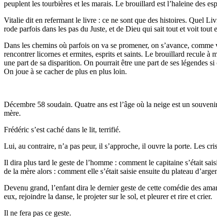
peuplent les tourbières et les marais. Le brouillard est l’haleine des e
Vitalie dit en refermant le livre : ce ne sont que des histoires. Quel
rode parfois dans les pas du Juste, et de Dieu qui sait tout et voit tout 
Dans les chemins où parfois on va se promener, on s’avance, comme vers l
rencontrer licornes et ermites, esprits et saints. Le brouillard recule 
une part de sa disparition. On pourrait être une part de ses légendes si 
On joue à se cacher de plus en plus loin.
Décembre 58 soudain. Quatre ans est l’âge où la neige est un souvenir q
mère.
Frédéric s’est caché dans le lit, terrifié.
Lui, au contraire, n’a pas peur, il s’approche, il ouvre la porte. Les cr
Il dira plus tard le geste de l’homme : comment le capitaine s’était sais
de la mère alors : comment elle s’était saisie ensuite du plateau d’argent
Devenu grand, l’enfant dira le dernier geste de cette comédie des amant
eux, rejoindre la danse, le projeter sur le sol, et pleurer et rire et crier.
Il ne fera pas ce geste.