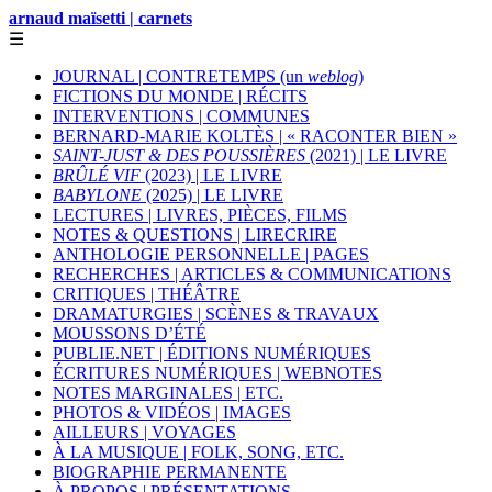
arnaud maïsetti | carnets
☰
JOURNAL | CONTRETEMPS (un
weblog
)
FICTIONS DU MONDE | RÉCITS
INTERVENTIONS | COMMUNES
BERNARD-MARIE KOLTÈS | « RACONTER BIEN »
SAINT-JUST & DES POUSSIÈRES
(2021) | LE LIVRE
BRÛLÉ VIF
(2023) | LE LIVRE
BABYLONE
(2025) | LE LIVRE
LECTURES | LIVRES, PIÈCES, FILMS
NOTES & QUESTIONS | LIRECRIRE
ANTHOLOGIE PERSONNELLE | PAGES
RECHERCHES | ARTICLES & COMMUNICATIONS
CRITIQUES | THÉÂTRE
DRAMATURGIES | SCÈNES & TRAVAUX
MOUSSONS D’ÉTÉ
PUBLIE.NET | ÉDITIONS NUMÉRIQUES
ÉCRITURES NUMÉRIQUES | WEBNOTES
NOTES MARGINALES | ETC.
PHOTOS & VIDÉOS | IMAGES
AILLEURS | VOYAGES
À LA MUSIQUE | FOLK, SONG, ETC.
BIOGRAPHIE PERMANENTE
À PROPOS | PRÉSENTATIONS